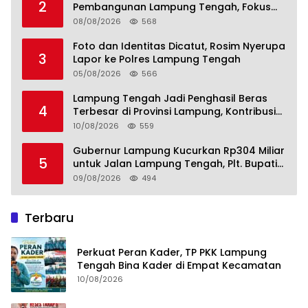
2
Pembangunan Lampung Tengah, Fokus
pada SDM, Ekonomi, Infrastruktur dan
08/08/2026
568
Kesejahteraan
Foto dan Identitas Dicatut, Rosim Nyerupa
3
Lapor ke Polres Lampung Tengah
05/08/2026
566
Lampung Tengah Jadi Penghasil Beras
4
Terbesar di Provinsi Lampung, Kontribusi
Nyata untuk Swasembada Pangan
10/08/2026
559
Nasional
Gubernur Lampung Kucurkan Rp304 Miliar
5
untuk Jalan Lampung Tengah, Plt. Bupati
Komang Koheri Apresiasi
09/08/2026
494
Terbaru
Perkuat Peran Kader, TP PKK Lampung
Tengah Bina Kader di Empat Kecamatan
10/08/2026