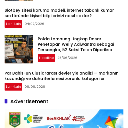
Slotbey sitesi koruma modeli, internet tabanlı kumar
sektöründe kişisel bilgilerinizi nasıl saklar?
Lain-Lain
04/07/2026
Polda Lampung Ungkap Dasar
Penetapan Welly Adiwantra sebagai
Tersangka, 52 Saksi Telah Diperiksa
Headline
25/06/2026
PariBahis-un uluslararası devleriyle analizi — markanın
kazandığı ve daha ilerlemesi zorunlu kategoriler
Lain-Lain
06/06/2026
Advertisement