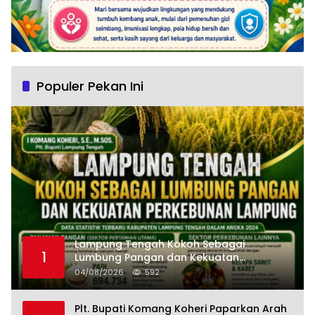
Populer Pekan Ini
Lampung Tengah Kokoh Sebagai
1
Lumbung Pangan dan Kekuatan
Perkebunan Lampung, Komang Koheri:
04/08/2026
592
Kemandirian Pangan adalah Fondasi
Menuju Indonesia Emas 2045
Plt. Bupati Komang Koheri Paparkan Arah