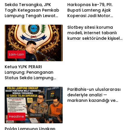
Sekda Tersangka, JPK
Harkopnas ke-79, Plt.
Tagih Ketegasan Pemkab
Bupati Lamteng Ajak
Lampung Tengah Lewat
Koperasi Jadi Motor
Aksi Damai
Penggerak Ekonomi
Slotbey sitesi koruma
modeli, internet tabanlı
kumar sektöründe kişisel
bilgilerinizi nasıl saklar?
Lain-Lain
Ketua YLPK PERARI
Lampung: Penanganan
Status Sekda Lampung
Tengah Harus
Berdasarkan Aturan,
PariBahis-un uluslararası
Bukan Tekanan Opini
devleriyle analizi —
markanın kazandığı ve
daha ilerlemesi zorunlu
kategoriler
Headline
Polda Lampung Ungkap