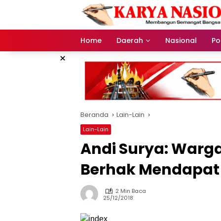
Langsung
ke
konten
Home
Daerah
Nasional
Pol
×
Beranda
Lain-Lain
Lain-Lain
Andi Surya: Warg
Berhak Mendapat
2 Min Baca
25/12/2018