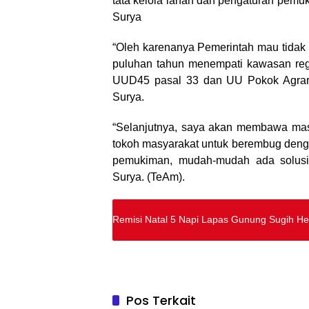
tata kelola lahan dan pengaturan pemuk
Surya
“Oleh karenanya Pemerintah mau tidak
puluhan tahun menempati kawasan regi
UUD45 pasal 33 dan UU Pokok Agraria
Surya.
“Selanjutnya, saya akan membawa mas
tokoh masyarakat untuk berembug dengan 
pemukiman, mudah-mudah ada solusi 
Surya. (TeAm).
Remisi Natal 5 Napi Lapas Gunung Sugih H
Pos Terkait