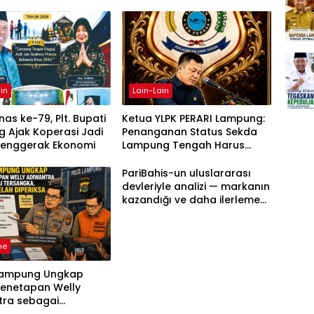
in
Lain-Lain
as ke-79, Plt. Bupati
Ketua YLPK PERARI Lampung:
 Ajak Koperasi Jadi
Penanganan Status Sekda
Penggerak Ekonomi
Lampung Tengah Harus
Berdasarkan Aturan, Bukan
Tekanan Opini
PariBahis-un uluslararası
devleriyle analizi — markanın
kazandığı ve daha ilerlemesi
zorunlu kategoriler
ne
Lampung Ungkap
Penetapan Welly
tra sebagai
ka, 52 Saksi Telah