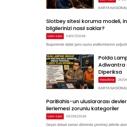
KARYA NASIONAL –
Slotbey sitesi koruma modeli, i
bilgilerinizi nasıl saklar?
Lain-Lain
04/07/2026
Bugünlerde dijital şans oyunu platformlarının yoğunlu
Polda Lam
Adiwantra 
Diperiksa
Headline
25/0
KARYA NASIONAL 
PariBahis-un uluslararası devle
ilerlemesi zorunlu kategoriler
Lain-Lain
06/06/2026
Geçen dekad zaman diliminde çevrimiçi aktivite alan