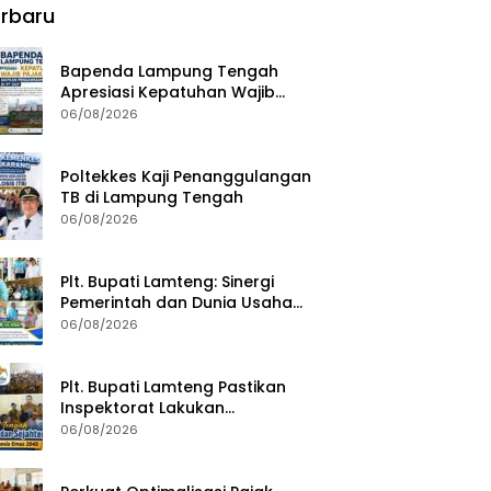
rbaru
Bapenda Lampung Tengah
Apresiasi Kepatuhan Wajib
Pajak, Siapkan Pengawasan
06/08/2026
Terpadu di PT GGP
Poltekkes Kaji Penanggulangan
TB di Lampung Tengah
06/08/2026
Plt. Bupati Lamteng: Sinergi
Pemerintah dan Dunia Usaha
Kunci Pembangunan
06/08/2026
Berkelanjutan
Plt. Bupati Lamteng Pastikan
Inspektorat Lakukan
Pemeriksaan Akhir Masa
06/08/2026
Jabatan 51 Kepala Kampung