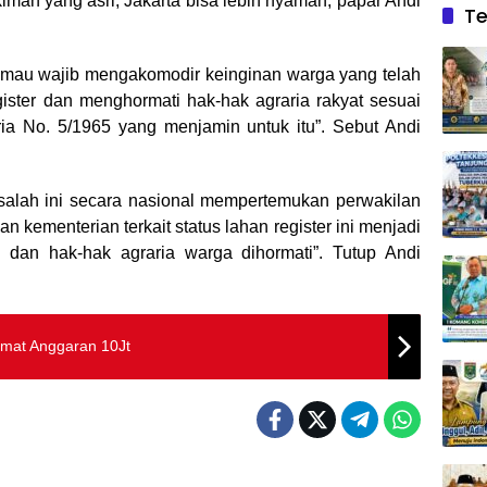
iman yang asri, Jakarta bisa lebih nyaman, papar Andi
Te
 mau wajib mengakomodir keinginan warga yang telah
ster dan menghormati hak-hak agraria rakyat sesuai
 No. 5/1965 yang menjamin untuk itu”. Sebut Andi
alah ini secara nasional mempertemukan perwakilan
kementerian terkait status lahan register ini menjadi
dan hak-hak agraria warga dihormati”. Tutup Andi
emat Anggaran 10Jt