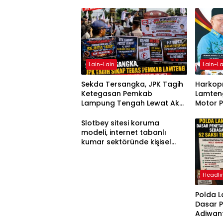
Lain-Lain
Lain-La
Sekda Tersangka, JPK Tagih
Harkopn
Ketegasan Pemkab
Lamteng
Lampung Tengah Lewat Aksi
Motor 
Damai
Slotbey sitesi koruma
modeli, internet tabanlı
kumar sektöründe kişisel
bilgilerinizi nasıl saklar?
Headli
Polda 
Dasar 
Adiwan
Tersang