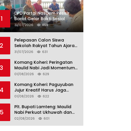
DPD Partai NasDem Pesisir
1
Barat Gelar Bakti Sosial
31/07/2026
859
Pelepasan Calon Siswa
2
Sekolah Rakyat Tahun Ajaran
2026–2027, Plt. Bupati
31/07/2026
631
Lamteng Tegaskan Komitmen
Hadirkan Pendidikan
Komang Koheri: Peringatan
3
Berkualitas
Maulid Nabi Jadi Momentum
Perkuat Ukhuwah Umat di
01/08/2026
629
Lampung Tengah
Komang Koheri: Paguyuban
4
Jujur Kreatif Harus Jaga
Persatuan untuk Kemajuan
01/08/2026
622
Lampung Tengah
Plt. Bupati Lamteng: Maulid
5
Nabi Perkuat Ukhuwah dan
Jaga Kerukunan Umat
02/08/2026
601