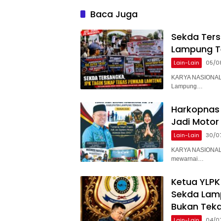
Diperik
Baca Juga
Sekda Ter
Lampung T
Lain-Lain
05/0
KARYA NASIONAL 
Lampung…
Harkopnas 
Jadi Motor
Lain-Lain
30/0
KARYA NASIONAL 
mewarnai…
Ketua YLPK
Sekda Lam
Bukan Teka
Lain-Lain
04/0