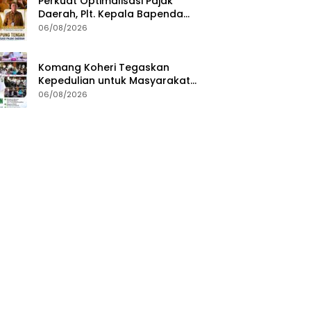
Perkuat Optimalisasi Pajak
Daerah, Plt. Kepala Bapenda
Lampung Tengah Minta Seluruh
06/08/2026
Pengelola Tingkatkan Inovasi
dan Efektivitas Kinerja
Komang Koheri Tegaskan
Kepedulian untuk Masyarakat
Lampung Tengah Lewat
06/08/2026
Penyaluran Bantuan Disabilitas