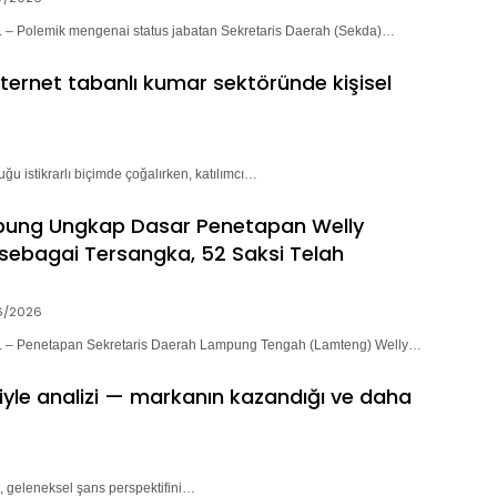
 Polemik mengenai status jabatan Sekretaris Daerah (Sekda)…
nternet tabanlı kumar sektöründe kişisel
ğu istikrarlı biçimde çoğalırken, katılımcı…
pung Ungkap Dasar Penetapan Welly
sebagai Tersangka, 52 Saksi Telah
6/2026
– Penetapan Sekretaris Daerah Lampung Tengah (Lamteng) Welly…
riyle analizi — markanın kazandığı ve daha
, geleneksel şans perspektifini…