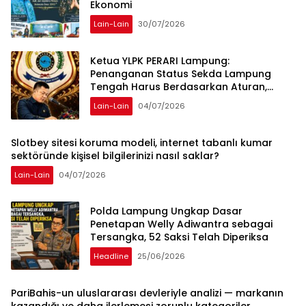
Ekonomi
Lain-Lain
30/07/2026
Ketua YLPK PERARI Lampung:
Penanganan Status Sekda Lampung
Tengah Harus Berdasarkan Aturan,
Bukan Tekanan Opini
Lain-Lain
04/07/2026
Slotbey sitesi koruma modeli, internet tabanlı kumar
sektöründe kişisel bilgilerinizi nasıl saklar?
Lain-Lain
04/07/2026
Polda Lampung Ungkap Dasar
Penetapan Welly Adiwantra sebagai
Tersangka, 52 Saksi Telah Diperiksa
Headline
25/06/2026
PariBahis-un uluslararası devleriyle analizi — markanın
kazandığı ve daha ilerlemesi zorunlu kategoriler