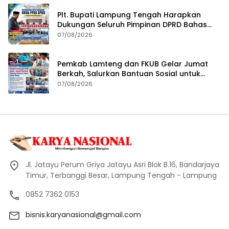
Plt. Bupati Lampung Tengah Harapkan
Dukungan Seluruh Pimpinan DPRD Bahas
RKUA-PPAS APBD Tahun 2027
07/08/2026
Pemkab Lamteng dan FKUB Gelar Jumat
Berkah, Salurkan Bantuan Sosial untuk
Warga
07/08/2026
Jl. Jatayu Perum Griya Jatayu Asri Blok B.16, Bandarjaya
Timur, Terbanggi Besar, Lampung Tengah - Lampung
0852 7362 0153
bisnis.karyanasional@gmail.com