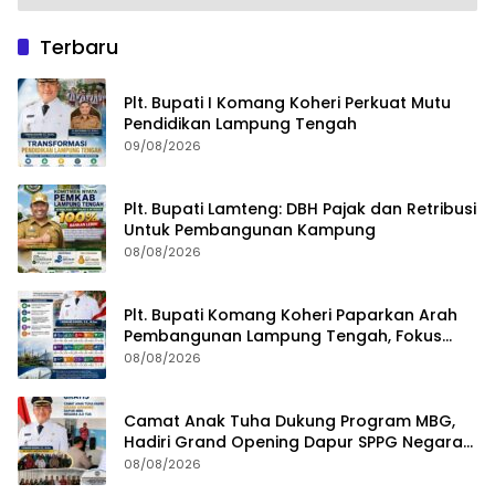
Terbaru
Plt. Bupati I Komang Koheri Perkuat Mutu
Pendidikan Lampung Tengah
09/08/2026
Plt. Bupati Lamteng: DBH Pajak dan Retribusi
Untuk Pembangunan Kampung
08/08/2026
Plt. Bupati Komang Koheri Paparkan Arah
Pembangunan Lampung Tengah, Fokus
pada SDM, Ekonomi, Infrastruktur dan
08/08/2026
Kesejahteraan
Camat Anak Tuha Dukung Program MBG,
Hadiri Grand Opening Dapur SPPG Negara
Aji Tua Lampung Tengah
08/08/2026