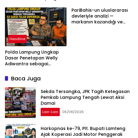
Tengah Harus
Berdasarkan Aturan,
PariBahis-un uluslararası
Bukan Tekanan Opini
devleriyle analizi —
markanın kazandığı ve
daha ilerlemesi zorunlu
kategoriler
Headline
Polda Lampung Ungkap
Dasar Penetapan Welly
Adiwantra sebagai
Tersangka, 52 Saksi Telah
Diperiksa
Baca Juga
Sekda Tersangka, JPK Tagih Ketegasan
Pemkab Lampung Tengah Lewat Aksi
Damai
Lain-Lain
05/08/2026
Harkopnas ke-79, Plt. Bupati Lamteng
Ajak Koperasi Jadi Motor Penggerak