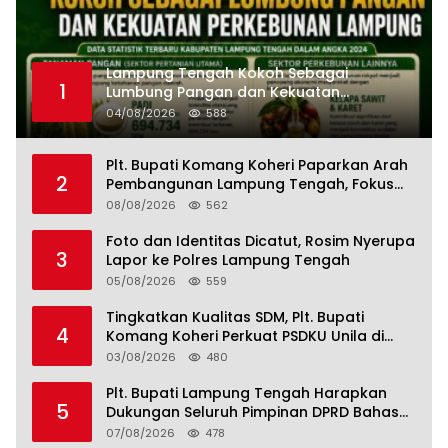
Lampung Tengah Kokoh Sebagai
1
Lumbung Pangan dan Kekuatan
Perkebunan Lampung, Komang Koheri:
04/08/2026
588
Kemandirian Pangan adalah Fondasi
Menuju Indonesia Emas 2045
Plt. Bupati Komang Koheri Paparkan Arah
2
Pembangunan Lampung Tengah, Fokus
pada SDM, Ekonomi, Infrastruktur dan
08/08/2026
562
Kesejahteraan
Foto dan Identitas Dicatut, Rosim Nyerupa
3
Lapor ke Polres Lampung Tengah
05/08/2026
559
Tingkatkan Kualitas SDM, Plt. Bupati
4
Komang Koheri Perkuat PSDKU Unila di
Lampung Tengah
03/08/2026
480
Plt. Bupati Lampung Tengah Harapkan
5
Dukungan Seluruh Pimpinan DPRD Bahas
RKUA-PPAS APBD Tahun 2027
07/08/2026
478