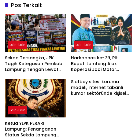
Pos Terkait
Lain-Lain
Lain-Lain
Sekda Tersangka, JPK
Harkopnas ke-79, Plt.
Tagih Ketegasan Pemkab
Bupati Lamteng Ajak
Lampung Tengah Lewat
Koperasi Jadi Motor
Aksi Damai
Penggerak Ekonomi
Slotbey sitesi koruma
modeli, internet tabanlı
kumar sektöründe kişisel
bilgilerinizi nasıl saklar?
Lain-Lain
Ketua YLPK PERARI
Lampung: Penanganan
Status Sekda Lampung