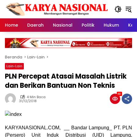
Langsung
ke
konten
Home
Daerah
Nasional
Politik
Hukum
Kes
Beranda
Lain-Lain
Lain-Lain
PLN Percepat Atasai Masalah Listrik
dan Berikan Bantuan Non Teknis
80
4 Min Baca
31/12/2018
KARYANASIONAL.COM, __ Bandar Lampung_ PT. PLN
(Persero) Unit Induk Distribusi (UID) Lampung,