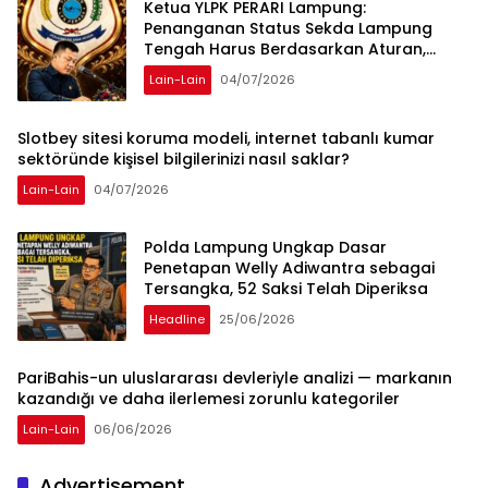
Ketua YLPK PERARI Lampung:
Penanganan Status Sekda Lampung
Tengah Harus Berdasarkan Aturan,
Bukan Tekanan Opini
Lain-Lain
04/07/2026
Slotbey sitesi koruma modeli, internet tabanlı kumar
sektöründe kişisel bilgilerinizi nasıl saklar?
Lain-Lain
04/07/2026
Polda Lampung Ungkap Dasar
Penetapan Welly Adiwantra sebagai
Tersangka, 52 Saksi Telah Diperiksa
Headline
25/06/2026
PariBahis-un uluslararası devleriyle analizi — markanın
kazandığı ve daha ilerlemesi zorunlu kategoriler
Lain-Lain
06/06/2026
Advertisement