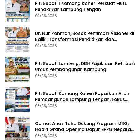
Plt. Bupati I Komang Koheri Perkuat Mutu
Pendidikan Lampung Tengah
09/08/2026
Dr. Nur Rohman, Sosok Pemimpin Visioner di
Balik Transformasi Pendidikan dan
Kebudayaan Lampung Tengah
09/08/2026
Plt. Bupati Lamteng: DBH Pajak dan Retribusi
Untuk Pembangunan Kampung
08/08/2026
Plt. Bupati Komang Koheri Paparkan Arah
Pembangunan Lampung Tengah, Fokus
pada SDM, Ekonomi, Infrastruktur dan
08/08/2026
Kesejahteraan
Camat Anak Tuha Dukung Program MBG,
Hadiri Grand Opening Dapur SPPG Negara
Aji Tua Lampung Tengah
08/08/2026