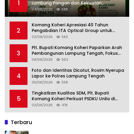
1
Lumbung Pangan dan Kekuatan
Perkebunan Lampung, Komang Koheri:
04/08/2026
588
Kemandirian Pangan adalah Fondasi
Menuju Indonesia Emas 2045
Komang Koheri Apresiasi 40 Tahun
2
Pengabdian ITA Optical Group untuk
Kesehatan Mata Masyarakat Lamteng
02/08/2026
582
Plt. Bupati Komang Koheri Paparkan Arah
3
Pembangunan Lampung Tengah, Fokus
pada SDM, Ekonomi, Infrastruktur dan
08/08/2026
562
Kesejahteraan
Foto dan Identitas Dicatut, Rosim Nyerupa
4
Lapor ke Polres Lampung Tengah
05/08/2026
558
Tingkatkan Kualitas SDM, Plt. Bupati
5
Komang Koheri Perkuat PSDKU Unila di
Lampung Tengah
03/08/2026
478
Terbaru