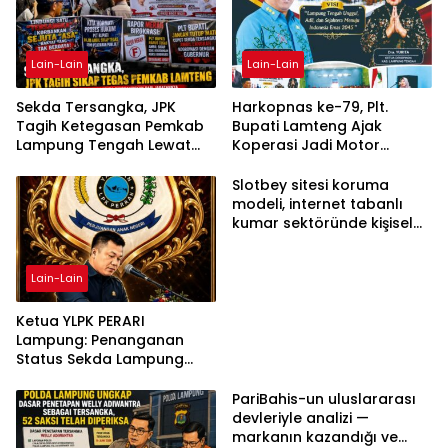
Lain-Lain
Lain-Lain
Sekda Tersangka, JPK
Harkopnas ke-79, Plt.
Tagih Ketegasan Pemkab
Bupati Lamteng Ajak
Lampung Tengah Lewat
Koperasi Jadi Motor
Aksi Damai
Penggerak Ekonomi
Slotbey sitesi koruma
modeli, internet tabanlı
kumar sektöründe kişisel
bilgilerinizi nasıl saklar?
Lain-Lain
Ketua YLPK PERARI
Lampung: Penanganan
Status Sekda Lampung
Tengah Harus
Berdasarkan Aturan,
PariBahis-un uluslararası
Bukan Tekanan Opini
devleriyle analizi —
markanın kazandığı ve