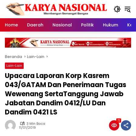
Langsung
ke
konten
Home
Daerah
Nasional
Politik
Hukum
Kes
Beranda
Lain-Lain
Lain-Lain
Upacara Laporan Korp Kasrem
043/GATAM Dan Penerimaan Tugas
Wewenang SertaTanggung Jawab
Jabatan Dandim 0412/LU Dan
Dandim 0421 LS
72
3 Min Baca
11/01/2019