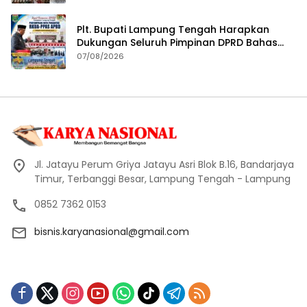
Plt. Bupati Lampung Tengah Harapkan
Dukungan Seluruh Pimpinan DPRD Bahas
RKUA-PPAS APBD Tahun 2027
07/08/2026
Jl. Jatayu Perum Griya Jatayu Asri Blok B.16, Bandarjaya
Timur, Terbanggi Besar, Lampung Tengah - Lampung
0852 7362 0153
bisnis.karyanasional@gmail.com