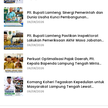
Plt. Bupati Lamteng: Sinergi Pemerintah dan
Dunia Usaha Kunci Pembangunan
Berkelanjutan
06/08/2026
Plt. Bupati Lamteng Pastikan Inspektorat
Lakukan Pemeriksaan Akhir Masa Jabatan
51 Kepala Kampung
06/08/2026
Perkuat Optimalisasi Pajak Daerah, Plt.
Kepala Bapenda Lampung Tengah Minta
Seluruh Pengelola Tingkatkan Inovasi dan
06/08/2026
Efektivitas Kinerja
Komang Koheri Tegaskan Kepedulian untuk
Masyarakat Lampung Tengah Lewat
Penyaluran Bantuan Disabilitas
06/08/2026