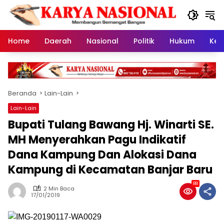
Langsung
ke
konten
Home
Daerah
Nasional
Politik
Hukum
Kes
Beranda
Lain-Lain
Lain-Lain
Bupati Tulang Bawang Hj. Winarti SE.
MH Menyerahkan Pagu Indikatif
Dana Kampung Dan Alokasi Dana
Kampung di Kecamatan Banjar Baru
88
2 Min Baca
17/01/2019