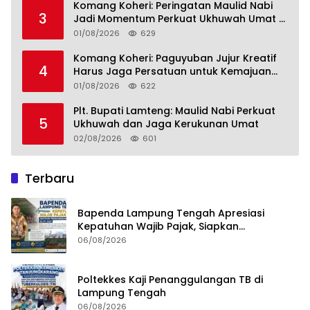
Komang Koheri: Peringatan Maulid Nabi
3
Jadi Momentum Perkuat Ukhuwah Umat di
Lampung Tengah
01/08/2026
629
Komang Koheri: Paguyuban Jujur Kreatif
4
Harus Jaga Persatuan untuk Kemajuan
Lampung Tengah
01/08/2026
622
Plt. Bupati Lamteng: Maulid Nabi Perkuat
5
Ukhuwah dan Jaga Kerukunan Umat
02/08/2026
601
Terbaru
Bapenda Lampung Tengah Apresiasi
Kepatuhan Wajib Pajak, Siapkan
Pengawasan Terpadu di PT GGP
06/08/2026
Poltekkes Kaji Penanggulangan TB di
Lampung Tengah
06/08/2026