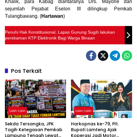
Khalik, para Kabag diantaranya Drs. Mayorie dan
sejumlah Pejabat Eselon III dilingkup Pemkab
Tulangbawang. (
Hartawan
)
Penuhi Hak Konstitusional, Lapas Gunung Sugih lakukan
perekaman KTP Elektronik Bagi Warga Binaan
Pos Terkait
Lain-Lain
Lain-Lain
Sekda Tersangka, JPK
Harkopnas ke-79, Plt.
Tagih Ketegasan Pemkab
Bupati Lamteng Ajak
Lampung Tengah Lewat
Koperasi Jadi Motor