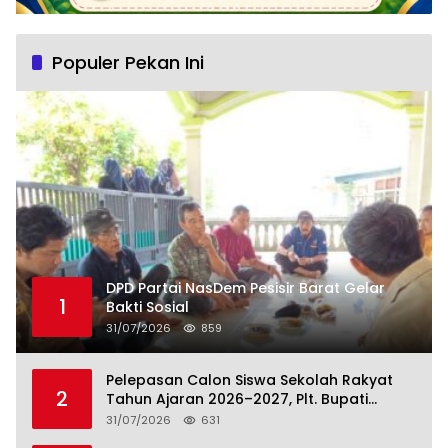
Populer Pekan Ini
DPD Partai NasDem Pesisir Barat Gelar
1
Bakti Sosial
31/07/2026
859
Pelepasan Calon Siswa Sekolah Rakyat
2
Tahun Ajaran 2026–2027, Plt. Bupati
Lamteng Tegaskan Komitmen Hadirkan
31/07/2026
631
Pendidikan Berkualitas