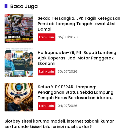
Diperiksa
Baca Juga
Sekda Tersangka, JPK Tagih Ketegasan
Pemkab Lampung Tengah Lewat Aksi
Damai
Lain-Lain
05/08/2026
Harkopnas ke-79, Plt. Bupati Lamteng
Ajak Koperasi Jadi Motor Penggerak
Ekonomi
Lain-Lain
30/07/2026
Ketua YLPK PERARI Lampung:
Penanganan Status Sekda Lampung
Tengah Harus Berdasarkan Aturan,
Bukan Tekanan Opini
Lain-Lain
04/07/2026
Slotbey sitesi koruma modeli, internet tabanlı kumar
sektöründe kişisel bilgilerinizi nasıl saklar?