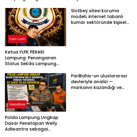
Aksi Damai
Penggerak Ekonomi
Slotbey sitesi koruma
modeli, internet tabanlı
kumar sektöründe kişisel
bilgilerinizi nasıl saklar?
Lain-Lain
Ketua YLPK PERARI
Lampung: Penanganan
Status Sekda Lampung
Tengah Harus
Berdasarkan Aturan,
PariBahis-un uluslararası
Bukan Tekanan Opini
devleriyle analizi —
markanın kazandığı ve
daha ilerlemesi zorunlu
kategoriler
Headline
Polda Lampung Ungkap
Dasar Penetapan Welly
Adiwantra sebagai
Tersangka, 52 Saksi Telah