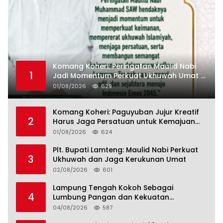
Komang Koheri: Peringatan Maulid Nabi
1
Jadi Momentum Perkuat Ukhuwah Umat di
Lampung Tengah
01/08/2026
629
Komang Koheri: Paguyuban Jujur Kreatif
2
Harus Jaga Persatuan untuk Kemajuan
Lampung Tengah
01/08/2026
624
Plt. Bupati Lamteng: Maulid Nabi Perkuat
3
Ukhuwah dan Jaga Kerukunan Umat
02/08/2026
601
Lampung Tengah Kokoh Sebagai
4
Lumbung Pangan dan Kekuatan
Perkebunan Lampung, Komang Koheri:
04/08/2026
587
Kemandirian Pangan adalah Fondasi