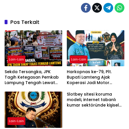
Pos Terkait
Lain-Lain
Lain-Lain
Sekda Tersangka, JPK
Harkopnas ke-79, Plt.
Tagih Ketegasan Pemkab
Bupati Lamteng Ajak
Lampung Tengah Lewat
Koperasi Jadi Motor
Aksi Damai
Penggerak Ekonomi
Slotbey sitesi koruma
modeli, internet tabanlı
kumar sektöründe kişisel
bilgilerinizi nasıl saklar?
Lain-Lain