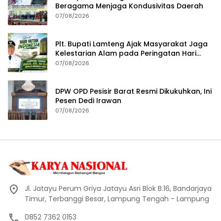
Beragama Menjaga Kondusivitas Daerah
07/08/2026
Plt. Bupati Lamteng Ajak Masyarakat Jaga
Kelestarian Alam pada Peringatan Hari
Hutan Indonesia 2026
07/08/2026
DPW OPD Pesisir Barat Resmi Dikukuhkan, Ini
Pesen Dedi Irawan
07/08/2026
Jl. Jatayu Perum Griya Jatayu Asri Blok B.16, Bandarjaya
Timur, Terbanggi Besar, Lampung Tengah - Lampung
0852 7362 0153