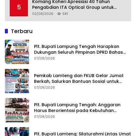
Menuju Indonesia Emas 2045
Komang Koheri Apresiasi 40 Tahun
5
Pengabdian ITA Optical Group untuk
Kesehatan Mata Masyarakat Lamteng
02/08/2026
581
Terbaru
Plt. Bupati Lampung Tengah Harapkan
Dukungan Seluruh Pimpinan DPRD Bahas
RKUA-PPAS APBD Tahun 2027
07/08/2026
Pemkab Lamteng dan FKUB Gelar Jumat
Berkah, Salurkan Bantuan Sosial untuk
Warga
07/08/2026
Plt. Bupati Lampung Tengah: Anggaran
Harus Berorientasi pada Kebutuhan
Masyarakat
07/08/2026
Plt. Bupati Lamteng: Silaturahmi Lintas Umat