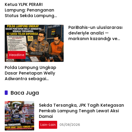
Ketua YLPK PERARI
Lampung: Penanganan
Status Sekda Lampung
Tengah Harus
Berdasarkan Aturan,
PariBahis-un uluslararası
Bukan Tekanan Opini
devleriyle analizi —
markanın kazandığı ve
daha ilerlemesi zorunlu
kategoriler
Headline
Polda Lampung Ungkap
Dasar Penetapan Welly
Adiwantra sebagai
Tersangka, 52 Saksi Telah
Diperiksa
Baca Juga
Sekda Tersangka, JPK Tagih Ketegasan
Pemkab Lampung Tengah Lewat Aksi
Damai
Lain-Lain
05/08/2026