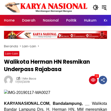
Langsung
ke
konten
Home
Daerah
Nasional
Politik
Hukum
Kes
Beranda
Lain-Lain
Lain-Lain
Walikota Herman HN Resmikan
Underpass Rajabasa
62
1 Min Baca
17/01/2019
KARYANASIONAL.COM, Bandalampung, __
Walikota
Bandar Lampung Drs. H. Herman HN, MM meresmikan