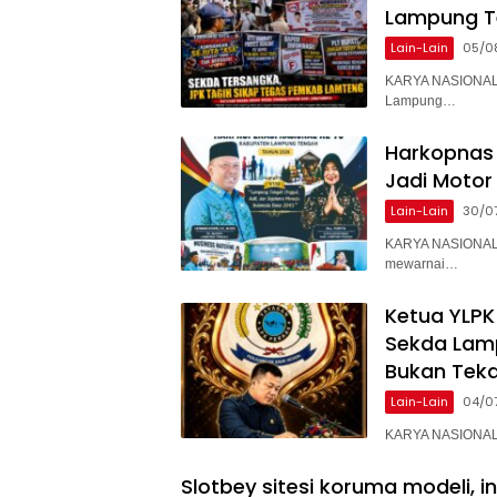
Lampung T
Lain-Lain
05/0
KARYA NASIONAL 
Lampung…
Harkopnas 
Jadi Motor
Lain-Lain
30/0
KARYA NASIONAL 
mewarnai…
Ketua YLPK
Sekda Lam
Bukan Teka
Lain-Lain
04/0
KARYA NASIONAL –
Slotbey sitesi koruma modeli, i