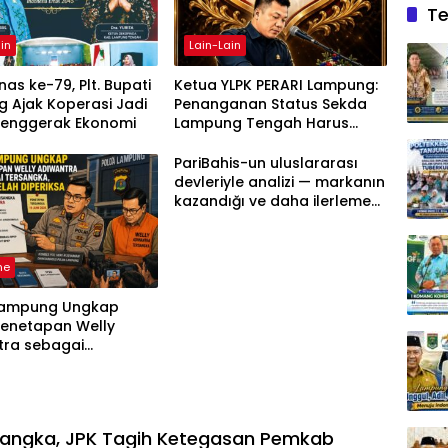
Te
in
Lain-Lain
as ke-79, Plt. Bupati
Ketua YLPK PERARI Lampung:
 Ajak Koperasi Jadi
Penanganan Status Sekda
Penggerak Ekonomi
Lampung Tengah Harus
Berdasarkan Aturan, Bukan
Tekanan Opini
PariBahis-un uluslararası
devleriyle analizi — markanın
kazandığı ve daha ilerlemesi
zorunlu kategoriler
ne
Lampung Ungkap
Penetapan Welly
tra sebagai
ka, 52 Saksi Telah
sa
sangka, JPK Tagih Ketegasan Pemkab