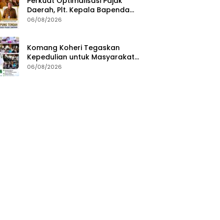
Perkuat Optimalisasi Pajak
Daerah, Plt. Kepala Bapenda
Lampung Tengah Minta Seluruh
06/08/2026
Pengelola Tingkatkan Inovasi
dan Efektivitas Kinerja
Komang Koheri Tegaskan
Kepedulian untuk Masyarakat
Lampung Tengah Lewat
06/08/2026
Penyaluran Bantuan Disabilitas