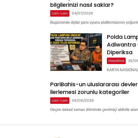
bilgilerinizi nasıl saklar?
Lain-Lain
04/07/2026
Bugünlerde dijital şans oyunu platformlarının yoğunlu
Polda Lam
Adiwantra 
Diperiksa
Headline
25/0
KARYA NASIONAL 
PariBahis-un uluslararası devle
ilerlemesi zorunlu kategoriler
Lain-Lain
06/06/2026
Geçen dekad zaman diliminde çevrimiçi aktivite alan