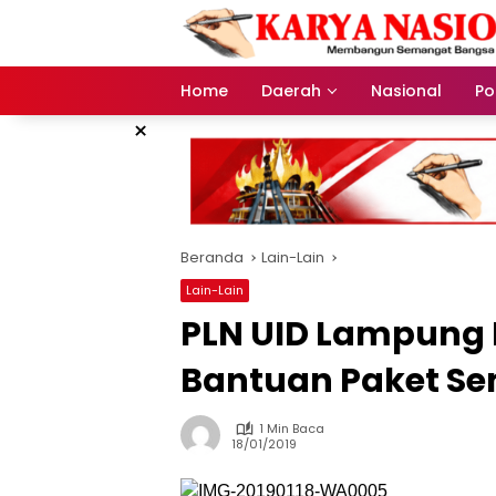
Langsung
ke
konten
Home
Daerah
Nasional
Pol
×
Beranda
Lain-Lain
Lain-Lain
PLN UID Lampung 
Bantuan Paket S
1 Min Baca
18/01/2019