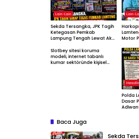
Lain-Lain
Lain-La
Sekda Tersangka, JPK Tagih
Harkopn
Ketegasan Pemkab
Lamteng
Lampung Tengah Lewat Aksi
Motor 
Damai
Slotbey sitesi koruma
modeli, internet tabanlı
kumar sektöründe kişisel
bilgilerinizi nasıl saklar?
Headli
Polda 
Dasar 
Adiwan
Tersang
Diperik
Baca Juga
Sekda Ter