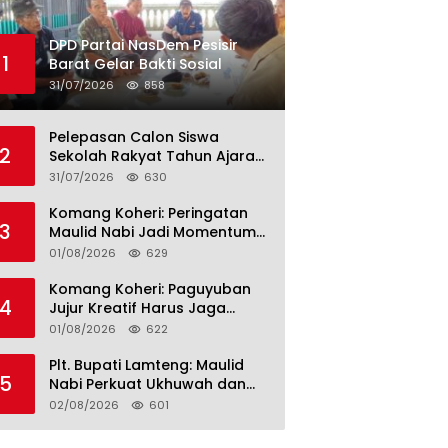
DPD Partai NasDem Pesisir
1
Barat Gelar Bakti Sosial
31/07/2026
858
Pelepasan Calon Siswa
2
Sekolah Rakyat Tahun Ajaran
2026–2027, Plt. Bupati
31/07/2026
630
Lamteng Tegaskan Komitmen
Hadirkan Pendidikan
Komang Koheri: Peringatan
3
Berkualitas
Maulid Nabi Jadi Momentum
Perkuat Ukhuwah Umat di
01/08/2026
629
Lampung Tengah
Komang Koheri: Paguyuban
4
Jujur Kreatif Harus Jaga
Persatuan untuk Kemajuan
01/08/2026
622
Lampung Tengah
Plt. Bupati Lamteng: Maulid
5
Nabi Perkuat Ukhuwah dan
Jaga Kerukunan Umat
02/08/2026
601