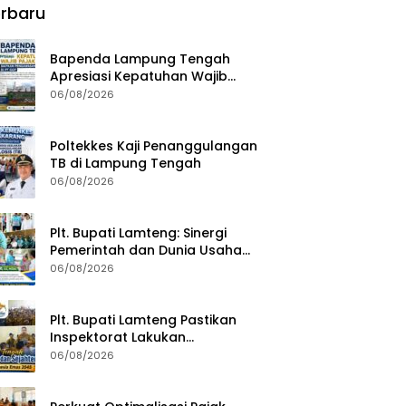
rbaru
Bapenda Lampung Tengah
Apresiasi Kepatuhan Wajib
Pajak, Siapkan Pengawasan
06/08/2026
Terpadu di PT GGP
Poltekkes Kaji Penanggulangan
TB di Lampung Tengah
06/08/2026
Plt. Bupati Lamteng: Sinergi
Pemerintah dan Dunia Usaha
Kunci Pembangunan
06/08/2026
Berkelanjutan
Plt. Bupati Lamteng Pastikan
Inspektorat Lakukan
Pemeriksaan Akhir Masa
06/08/2026
Jabatan 51 Kepala Kampung