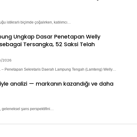
ğu istikrarlı biçimde çoğalırken, katılımcı…
pung Ungkap Dasar Penetapan Welly
sebagai Tersangka, 52 Saksi Telah
6/2026
– Penetapan Sekretaris Daerah Lampung Tengah (Lamteng) Welly…
riyle analizi — markanın kazandığı ve daha
, geleneksel şans perspektifini…