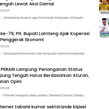
engah Lewat Aksi Damai
8/2026
– Gelombang desakan agar Pemerintah Kabupaten (Pemkab)
ke-79, Plt. Bupati Lamteng Ajak Koperasi
 Penggerak Ekonomi
7/2026
– Semangat kebersamaan dan penguatan ekonomi kerakyatan
 PERARI Lampung: Penanganan Status
pung Tengah Harus Berdasarkan Aturan,
nan Opini
7/2026
 Polemik mengenai status jabatan Sekretaris Daerah (Sekda)…
nternet tabanlı kumar sektöründe kişisel