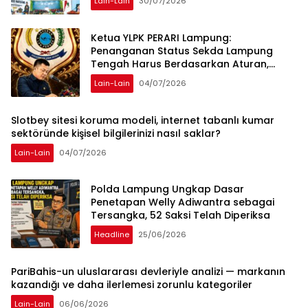
Lain-Lain
30/07/2026
Ketua YLPK PERARI Lampung:
Penanganan Status Sekda Lampung
Tengah Harus Berdasarkan Aturan,
Bukan Tekanan Opini
Lain-Lain
04/07/2026
Slotbey sitesi koruma modeli, internet tabanlı kumar
sektöründe kişisel bilgilerinizi nasıl saklar?
Lain-Lain
04/07/2026
Polda Lampung Ungkap Dasar
Penetapan Welly Adiwantra sebagai
Tersangka, 52 Saksi Telah Diperiksa
Headline
25/06/2026
PariBahis-un uluslararası devleriyle analizi — markanın
kazandığı ve daha ilerlemesi zorunlu kategoriler
Lain-Lain
06/06/2026