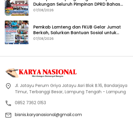
Dukungan Seluruh Pimpinan DPRD Bahas
RKUA-PPAS APBD Tahun 2027
07/08/2026
Pemkab Lamteng dan FKUB Gelar Jumat
Berkah, Salurkan Bantuan Sosial untuk
Warga
07/08/2026
Jl. Jatayu Perum Griya Jatayu Asri Blok B.16, Bandarjaya
Timur, Terbanggi Besar, Lampung Tengah - Lampung
0852 7362 0153
bisnis.karyanasional@gmail.com