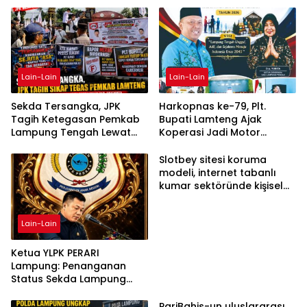
Lain-Lain
Lain-Lain
Sekda Tersangka, JPK
Harkopnas ke-79, Plt.
Tagih Ketegasan Pemkab
Bupati Lamteng Ajak
Lampung Tengah Lewat
Koperasi Jadi Motor
Aksi Damai
Penggerak Ekonomi
Slotbey sitesi koruma
modeli, internet tabanlı
kumar sektöründe kişisel
bilgilerinizi nasıl saklar?
Lain-Lain
Ketua YLPK PERARI
Lampung: Penanganan
Status Sekda Lampung
Tengah Harus
Berdasarkan Aturan,
PariBahis-un uluslararası