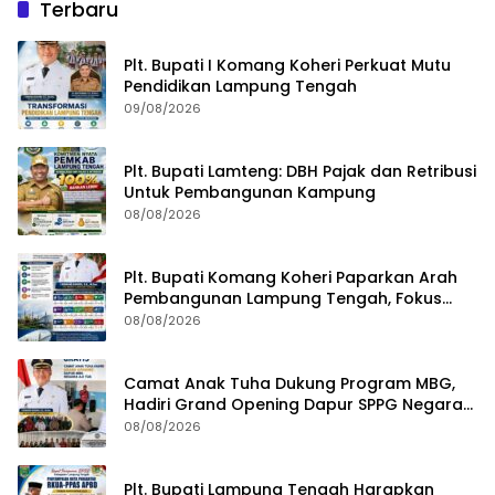
Terbaru
Plt. Bupati I Komang Koheri Perkuat Mutu
Pendidikan Lampung Tengah
09/08/2026
Plt. Bupati Lamteng: DBH Pajak dan Retribusi
Untuk Pembangunan Kampung
08/08/2026
Plt. Bupati Komang Koheri Paparkan Arah
Pembangunan Lampung Tengah, Fokus
pada SDM, Ekonomi, Infrastruktur dan
08/08/2026
Kesejahteraan
Camat Anak Tuha Dukung Program MBG,
Hadiri Grand Opening Dapur SPPG Negara
Aji Tua Lampung Tengah
08/08/2026
Plt. Bupati Lampung Tengah Harapkan