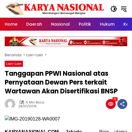
Langsung
ke
konten
Home
Daerah
Nasional
Politik
Hukum
Kes
Beranda
Lain-Lain
Lain-Lain
Tanggapan PPWI Nasional atas
Pernyataan Dewan Pers terkait
Wartawan Akan Disertifikasi BNSP
62
6 Min Baca
28/01/2019
KARYANASIONAL.COM, Jakarta, __
Poin utama