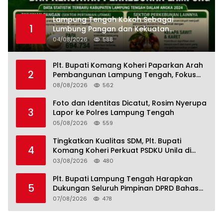
Lampung Tengah Kokoh Sebagai
1
Lumbung Pangan dan Kekuatan
Perkebunan Lampung, Komang Koheri:
04/08/2026
588
Kemandirian Pangan adalah Fondasi
Menuju Indonesia Emas 2045
Plt. Bupati Komang Koheri Paparkan Arah
2
Pembangunan Lampung Tengah, Fokus
pada SDM, Ekonomi, Infrastruktur dan
08/08/2026
562
Kesejahteraan
Foto dan Identitas Dicatut, Rosim Nyerupa
3
Lapor ke Polres Lampung Tengah
05/08/2026
559
Tingkatkan Kualitas SDM, Plt. Bupati
4
Komang Koheri Perkuat PSDKU Unila di
Lampung Tengah
03/08/2026
480
Plt. Bupati Lampung Tengah Harapkan
5
Dukungan Seluruh Pimpinan DPRD Bahas
RKUA-PPAS APBD Tahun 2027
07/08/2026
478