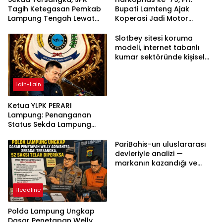
Tagih Ketegasan Pemkab
Bupati Lamteng Ajak
Lampung Tengah Lewat
Koperasi Jadi Motor
Aksi Damai
Penggerak Ekonomi
Slotbey sitesi koruma
modeli, internet tabanlı
kumar sektöründe kişisel
bilgilerinizi nasıl saklar?
Lain-Lain
Ketua YLPK PERARI
Lampung: Penanganan
Status Sekda Lampung
Tengah Harus
Berdasarkan Aturan,
PariBahis-un uluslararası
Bukan Tekanan Opini
devleriyle analizi —
markanın kazandığı ve
daha ilerlemesi zorunlu
kategoriler
Headline
Polda Lampung Ungkap
Dasar Penetapan Welly