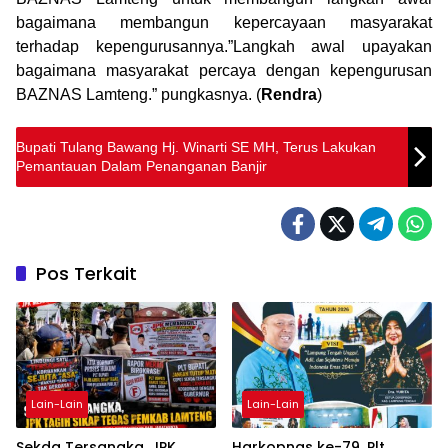
bagaimana membangun kepercayaan masyarakat
terhadap kepengurusannya.”Langkah awal upayakan
bagaimana masyarakat percaya dengan kepengurusan
BAZNAS Lamteng.” pungkasnya. (
Rendra
)
Bupati Tulang Bawang Hj. Winarti SE MH, Terus Lakukan
Pemantauan Dalam Penanganan Banjir
Pos Terkait
Lain-Lain
Lain-Lain
Sekda Tersangka, JPK
Harkopnas ke-79, Plt.