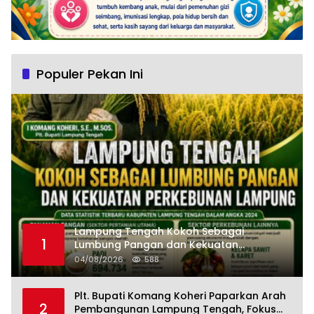
Populer Pekan Ini
Lampung Tengah Kokoh Sebagai
1
Lumbung Pangan dan Kekuatan
Perkebunan Lampung, Komang Koheri:
04/08/2026
588
Kemandirian Pangan adalah Fondasi
Menuju Indonesia Emas 2045
Plt. Bupati Komang Koheri Paparkan Arah
2
Pembangunan Lampung Tengah, Fokus