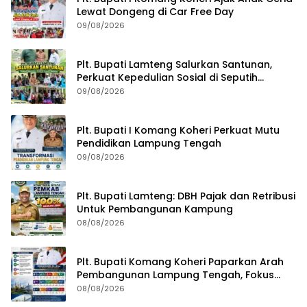
Lewat Dongeng di Car Free Day
09/08/2026
Plt. Bupati Lamteng Salurkan Santunan,
Perkuat Kepedulian Sosial di Seputih
Mataram
09/08/2026
Plt. Bupati I Komang Koheri Perkuat Mutu
Pendidikan Lampung Tengah
09/08/2026
Plt. Bupati Lamteng: DBH Pajak dan Retribusi
Untuk Pembangunan Kampung
08/08/2026
Plt. Bupati Komang Koheri Paparkan Arah
Pembangunan Lampung Tengah, Fokus
pada SDM, Ekonomi, Infrastruktur dan
08/08/2026
Kesejahteraan