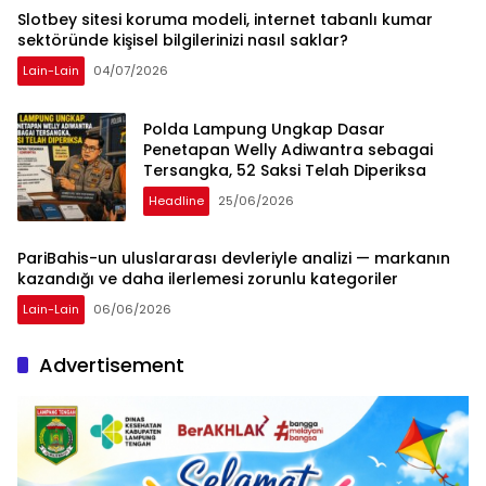
Slotbey sitesi koruma modeli, internet tabanlı kumar
sektöründe kişisel bilgilerinizi nasıl saklar?
Lain-Lain
04/07/2026
Polda Lampung Ungkap Dasar
Penetapan Welly Adiwantra sebagai
Tersangka, 52 Saksi Telah Diperiksa
Headline
25/06/2026
PariBahis-un uluslararası devleriyle analizi — markanın
kazandığı ve daha ilerlemesi zorunlu kategoriler
Lain-Lain
06/06/2026
Advertisement