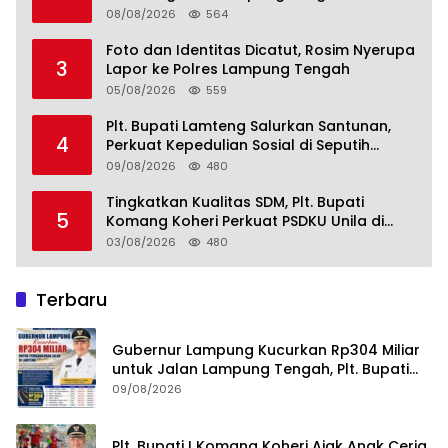
pada SDM, Ekonomi, Infrastruktur dan
08/08/2026
564
Kesejahteraan
Foto dan Identitas Dicatut, Rosim Nyerupa
3
Lapor ke Polres Lampung Tengah
05/08/2026
559
Plt. Bupati Lamteng Salurkan Santunan,
4
Perkuat Kepedulian Sosial di Seputih
Mataram
09/08/2026
480
Tingkatkan Kualitas SDM, Plt. Bupati
5
Komang Koheri Perkuat PSDKU Unila di
Lampung Tengah
03/08/2026
480
Terbaru
Gubernur Lampung Kucurkan Rp304 Miliar
untuk Jalan Lampung Tengah, Plt. Bupati
Komang Koheri Apresiasi
09/08/2026
Plt. Bupati I Komang Koheri Ajak Anak Ceria