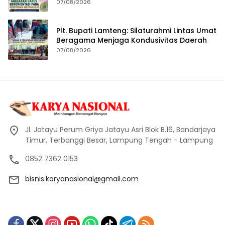
Masyarakat
07/08/2026
Plt. Bupati Lamteng: Silaturahmi Lintas Umat
Beragama Menjaga Kondusivitas Daerah
07/08/2026
Jl. Jatayu Perum Griya Jatayu Asri Blok B.16, Bandarjaya
Timur, Terbanggi Besar, Lampung Tengah - Lampung
0852 7362 0153
bisnis.karyanasional@gmail.com