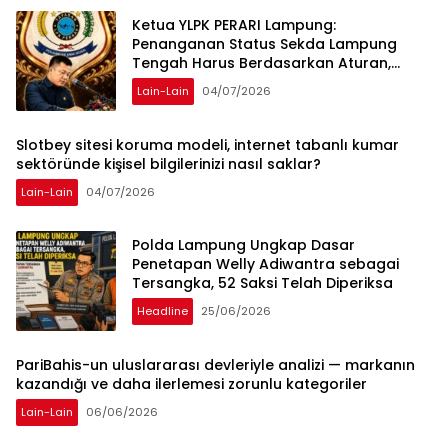
Ketua YLPK PERARI Lampung:
Penanganan Status Sekda Lampung
Tengah Harus Berdasarkan Aturan,
Bukan Tekanan Opini
Lain-Lain
04/07/2026
Slotbey sitesi koruma modeli, internet tabanlı kumar
sektöründe kişisel bilgilerinizi nasıl saklar?
Lain-Lain
04/07/2026
Polda Lampung Ungkap Dasar
Penetapan Welly Adiwantra sebagai
Tersangka, 52 Saksi Telah Diperiksa
Headline
25/06/2026
PariBahis-un uluslararası devleriyle analizi — markanın
kazandığı ve daha ilerlemesi zorunlu kategoriler
Lain-Lain
06/06/2026