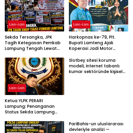
Lain-Lain
Lain-Lain
Sekda Tersangka, JPK
Harkopnas ke-79, Plt.
Tagih Ketegasan Pemkab
Bupati Lamteng Ajak
Lampung Tengah Lewat
Koperasi Jadi Motor
Aksi Damai
Penggerak Ekonomi
Slotbey sitesi koruma
modeli, internet tabanlı
kumar sektöründe kişisel
bilgilerinizi nasıl saklar?
Lain-Lain
Ketua YLPK PERARI
Lampung: Penanganan
Status Sekda Lampung
Tengah Harus
Berdasarkan Aturan,
PariBahis-un uluslararası
Bukan Tekanan Opini
devleriyle analizi —