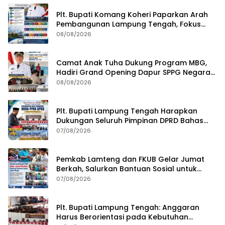
Plt. Bupati Komang Koheri Paparkan Arah
Pembangunan Lampung Tengah, Fokus
pada SDM, Ekonomi, Infrastruktur dan
08/08/2026
Kesejahteraan
Camat Anak Tuha Dukung Program MBG,
Hadiri Grand Opening Dapur SPPG Negara
Aji Tua Lampung Tengah
08/08/2026
Plt. Bupati Lampung Tengah Harapkan
Dukungan Seluruh Pimpinan DPRD Bahas
RKUA-PPAS APBD Tahun 2027
07/08/2026
Pemkab Lamteng dan FKUB Gelar Jumat
Berkah, Salurkan Bantuan Sosial untuk
Warga
07/08/2026
Plt. Bupati Lampung Tengah: Anggaran
Harus Berorientasi pada Kebutuhan