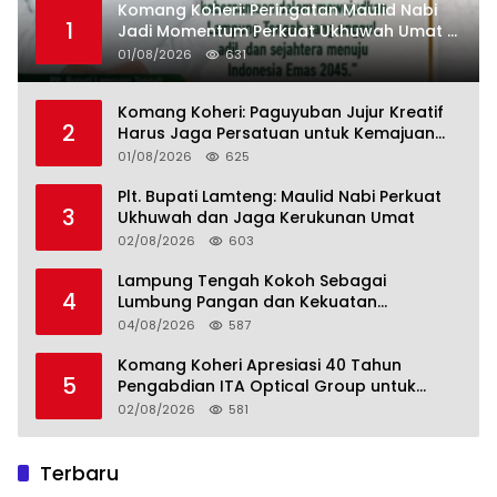
Komang Koheri: Peringatan Maulid Nabi
1
Jadi Momentum Perkuat Ukhuwah Umat di
Lampung Tengah
01/08/2026
631
Komang Koheri: Paguyuban Jujur Kreatif
2
Harus Jaga Persatuan untuk Kemajuan
Lampung Tengah
01/08/2026
625
Plt. Bupati Lamteng: Maulid Nabi Perkuat
3
Ukhuwah dan Jaga Kerukunan Umat
02/08/2026
603
Lampung Tengah Kokoh Sebagai
4
Lumbung Pangan dan Kekuatan
Perkebunan Lampung, Komang Koheri:
04/08/2026
587
Kemandirian Pangan adalah Fondasi
Menuju Indonesia Emas 2045
Komang Koheri Apresiasi 40 Tahun
5
Pengabdian ITA Optical Group untuk
Kesehatan Mata Masyarakat Lamteng
02/08/2026
581
Terbaru