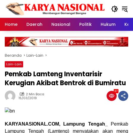
Langsung
ke
konten
Home
Daerah
Nasional
Politik
Hukum
Kes
Beranda
Lain-Lain
Lain-Lain
Pemkab Lamteng Inventarisir
Kerugian Akibat Bentrok di Bumiratu
87
2 Min Baca
15/03/2019
KARYANASIONAL.COM, Lampung Tengah_
Pemkab
Lampung Tengah (Lamteng) menyatakan akan meng