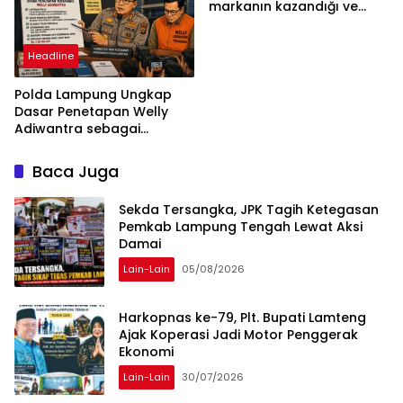
markanın kazandığı ve
daha ilerlemesi zorunlu
kategoriler
Headline
Polda Lampung Ungkap
Dasar Penetapan Welly
Adiwantra sebagai
Tersangka, 52 Saksi Telah
Diperiksa
Baca Juga
Sekda Tersangka, JPK Tagih Ketegasan
Pemkab Lampung Tengah Lewat Aksi
Damai
Lain-Lain
05/08/2026
Harkopnas ke-79, Plt. Bupati Lamteng
Ajak Koperasi Jadi Motor Penggerak
Ekonomi
Lain-Lain
30/07/2026