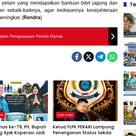
 petani yang mendapatkan bantuan bibit jagung dan
Te
n sebaik-baiknya, agar kedepannya kesejahteraan
ningkat. (
Rendra
)
Dalam Pengawasan Pemilu Damai
in
Lain-Lain
as ke-79, Plt. Bupati
Ketua YLPK PERARI Lampung:
 Ajak Koperasi Jadi
Penanganan Status Sekda