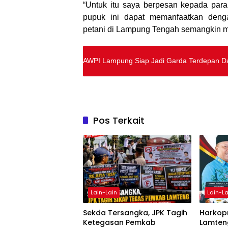
“Untuk itu saya berpesan kepada para
pupuk ini dapat memanfaatkan denga
petani di Lampung Tengah semangkin me
AWPI Lampung Siap Jadi Garda Terdepan 
Pos Terkait
Lain-Lain
Lain-La
Sekda Tersangka, JPK Tagih
Harkopn
Ketegasan Pemkab
Lamteng