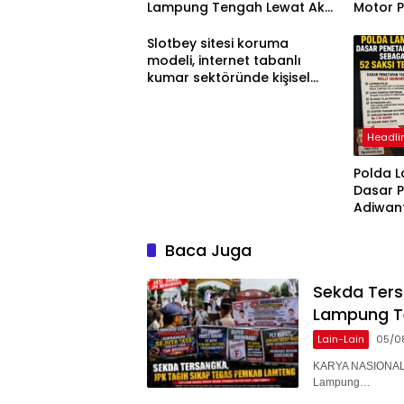
Lampung Tengah Lewat Aksi
Motor 
Damai
Slotbey sitesi koruma
modeli, internet tabanlı
kumar sektöründe kişisel
bilgilerinizi nasıl saklar?
Headli
Polda 
Dasar 
Adiwan
Tersang
Diperik
Baca Juga
Sekda Ter
Lampung T
Lain-Lain
05/0
KARYA NASIONAL 
Lampung…