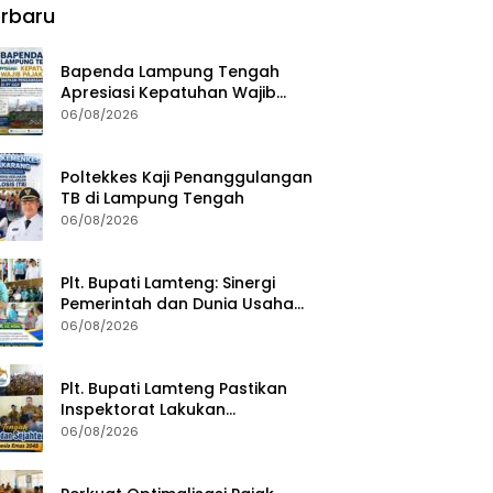
rbaru
Bapenda Lampung Tengah
Apresiasi Kepatuhan Wajib
Pajak, Siapkan Pengawasan
06/08/2026
Terpadu di PT GGP
Poltekkes Kaji Penanggulangan
TB di Lampung Tengah
06/08/2026
Plt. Bupati Lamteng: Sinergi
Pemerintah dan Dunia Usaha
Kunci Pembangunan
06/08/2026
Berkelanjutan
Plt. Bupati Lamteng Pastikan
Inspektorat Lakukan
Pemeriksaan Akhir Masa
06/08/2026
Jabatan 51 Kepala Kampung