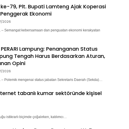
ke-79, Plt. Bupati Lamteng Ajak Koperasi
 Penggerak Ekonomi
7/2026
– Semangat kebersamaan dan penguatan ekonomi kerakyatan
 PERARI Lampung: Penanganan Status
pung Tengah Harus Berdasarkan Aturan,
nan Opini
7/2026
 Polemik mengenai status jabatan Sekretaris Daerah (Sekda)…
nternet tabanlı kumar sektöründe kişisel
ğu istikrarlı biçimde çoğalırken, katılımcı…