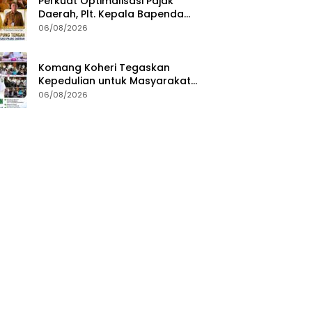
Perkuat Optimalisasi Pajak
Daerah, Plt. Kepala Bapenda
Lampung Tengah Minta Seluruh
06/08/2026
Pengelola Tingkatkan Inovasi
dan Efektivitas Kinerja
Komang Koheri Tegaskan
Kepedulian untuk Masyarakat
Lampung Tengah Lewat
06/08/2026
Penyaluran Bantuan Disabilitas