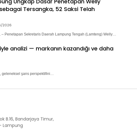
pung Ungkap Dasar Penetapan Welly
sebagai Tersangka, 52 Saksi Telah
6/2026
– Penetapan Sekretaris Daerah Lampung Tengah (Lamteng) Welly…
riyle analizi — markanın kazandığı ve daha
, geleneksel şans perspektifini…
ok B.16, Bandarjaya Timur,
 - Lampung