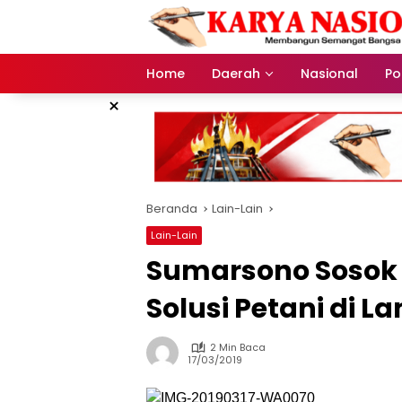
Langsung
ke
konten
Home
Daerah
Nasional
Pol
×
Beranda
Lain-Lain
Lain-Lain
Sumarsono Sosok 
Solusi Petani di 
2 Min Baca
17/03/2019