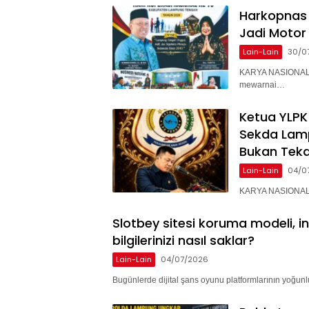
Harkopnas 
Jadi Motor
Lain-Lain
30/0
KARYA NASIONAL 
mewarnai…
Ketua YLPK
Sekda Lam
Bukan Teka
Lain-Lain
04/0
KARYA NASIONAL –
Slotbey sitesi koruma modeli, i
bilgilerinizi nasıl saklar?
Lain-Lain
04/07/2026
Bugünlerde dijital şans oyunu platformlarının yoğunlu