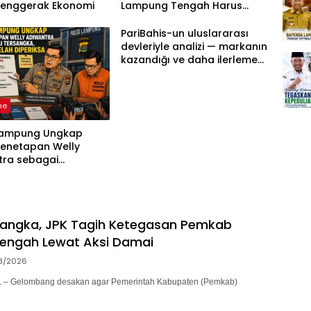
Penggerak Ekonomi
Lampung Tengah Harus
Berdasarkan Aturan, Bukan
Tekanan Opini
PariBahis-un uluslararası
devleriyle analizi — markanın
kazandığı ve daha ilerlemesi
zorunlu kategoriler
ne
Lampung Ungkap
Penetapan Welly
tra sebagai
ka, 52 Saksi Telah
sa
sangka, JPK Tagih Ketegasan Pemkab
engah Lewat Aksi Damai
8/2026
– Gelombang desakan agar Pemerintah Kabupaten (Pemkab)