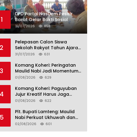
DPD Partai NasDem Pesisir
1
Barat Gelar Bakti Sosial
31/07/2026
858
Pelepasan Calon Siswa
2
Sekolah Rakyat Tahun Ajaran
2026–2027, Plt. Bupati
31/07/2026
631
Lamteng Tegaskan Komitmen
Hadirkan Pendidikan
Komang Koheri: Peringatan
3
Berkualitas
Maulid Nabi Jadi Momentum
Perkuat Ukhuwah Umat di
01/08/2026
629
Lampung Tengah
Komang Koheri: Paguyuban
4
Jujur Kreatif Harus Jaga
Persatuan untuk Kemajuan
01/08/2026
622
Lampung Tengah
Plt. Bupati Lamteng: Maulid
5
Nabi Perkuat Ukhuwah dan
Jaga Kerukunan Umat
02/08/2026
601