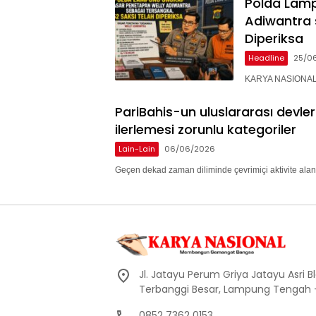
Polda Lam
Adiwantra 
Diperiksa
Headline
25/0
KARYA NASIONAL 
PariBahis-un uluslararası devle
ilerlemesi zorunlu kategoriler
Lain-Lain
06/06/2026
Geçen dekad zaman diliminde çevrimiçi aktivite alan
Jl. Jatayu Perum Griya Jatayu Asri Bl
Terbanggi Besar, Lampung Tengah
0852 7362 0153