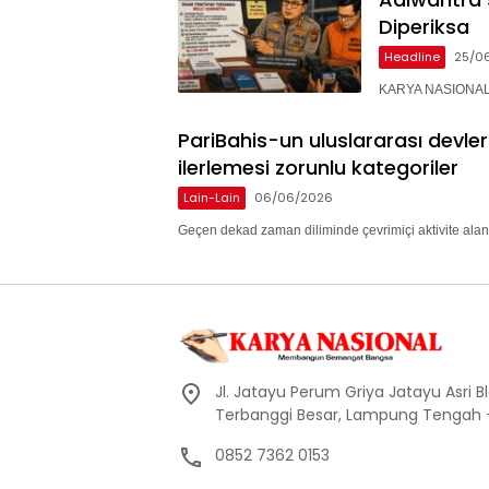
Diperiksa
Headline
25/0
KARYA NASIONAL 
PariBahis-un uluslararası devle
ilerlemesi zorunlu kategoriler
Lain-Lain
06/06/2026
Geçen dekad zaman diliminde çevrimiçi aktivite alan
Jl. Jatayu Perum Griya Jatayu Asri Bl
Terbanggi Besar, Lampung Tengah
0852 7362 0153