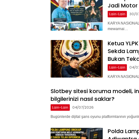
Jadi Motor
Lain-Lain
30/0
KARYA NASIONAL 
mewarnai…
Ketua YLPK
Sekda Lam
Bukan Teka
Lain-Lain
04/0
KARYA NASIONAL –
Slotbey sitesi koruma modeli, i
bilgilerinizi nasıl saklar?
Lain-Lain
04/07/2026
Bugünlerde dijital şans oyunu platformlarının yoğunlu
Polda Lam
Adiwantra 