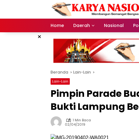
Langsung
ke
konten
Home
Daerah
Nasional
Pol
×
Beranda
Lain-Lain
Lain-Lain
Pimpin Parade Buda
Bukti Lampung Be
1 Min Baca
02/04/2019