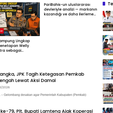
Te
Tekanan Opini
PariBahis-un uluslararası
devleriyle analizi — markanın
kazandığı ve daha ilerlemesi
zorunlu kategoriler
ne
Lampung Ungkap
Penetapan Welly
tra sebagai
ka, 52 Saksi Telah
sa
sangka, JPK Tagih Ketegasan Pemkab
engah Lewat Aksi Damai
8/2026
– Gelombang desakan agar Pemerintah Kabupaten (Pemkab)
ke-79, Plt. Bupati Lamteng Ajak Koperasi