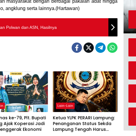
an masyarakat dengan berbagai pakaian adat hingga
go, angklung serta lainnya.(Hartawan)
san Polwan dan ASN, Hasilnya
in
Lain-Lain
as ke-79, Plt. Bupati
Ketua YLPK PERARI Lampung:
 Ajak Koperasi Jadi
Penanganan Status Sekda
Penggerak Ekonomi
Lampung Tengah Harus
Berdasarkan Aturan, Bukan