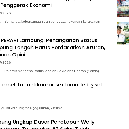
 Penggerak Ekonomi
7/2026
– Semangat kebersamaan dan penguatan ekonomi kerakyatan
 PERARI Lampung: Penanganan Status
pung Tengah Harus Berdasarkan Aturan,
nan Opini
7/2026
 Polemik mengenai status jabatan Sekretaris Daerah (Sekda)…
nternet tabanlı kumar sektöründe kişisel
ğu istikrarlı biçimde çoğalırken, katılımcı…
pung Ungkap Dasar Penetapan Welly
sebagai Tersangka, 52 Saksi Telah