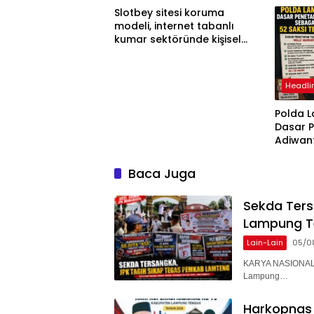
Slotbey sitesi koruma
modeli, internet tabanlı
kumar sektöründe kişisel
bilgilerinizi nasıl saklar?
Headli
Polda 
Dasar 
Adiwan
Tersang
Diperik
Baca Juga
Sekda Ter
Lampung T
Lain-Lain
05/0
KARYA NASIONAL 
Lampung…
Harkopnas 