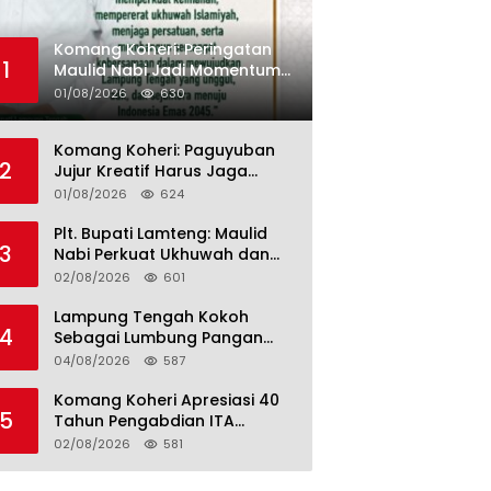
Komang Koheri: Peringatan
1
Maulid Nabi Jadi Momentum
Perkuat Ukhuwah Umat di
01/08/2026
630
Lampung Tengah
Komang Koheri: Paguyuban
2
Jujur Kreatif Harus Jaga
Persatuan untuk Kemajuan
01/08/2026
624
Lampung Tengah
Plt. Bupati Lamteng: Maulid
3
Nabi Perkuat Ukhuwah dan
Jaga Kerukunan Umat
02/08/2026
601
Lampung Tengah Kokoh
4
Sebagai Lumbung Pangan
dan Kekuatan Perkebunan
04/08/2026
587
Lampung, Komang Koheri:
Kemandirian Pangan adalah
Komang Koheri Apresiasi 40
5
Fondasi Menuju Indonesia
Tahun Pengabdian ITA
Emas 2045
Optical Group untuk
02/08/2026
581
Kesehatan Mata Masyarakat
Lamteng