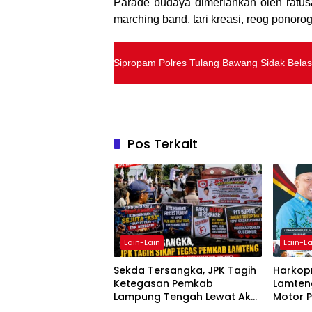
Parade budaya dimeriahkan oleh ratus
marching band, tari kreasi, reog ponoro
Sipropam Polres Tulang Bawang Sidak Bela
Pos Terkait
Lain-Lain
Lain-La
Sekda Tersangka, JPK Tagih
Harkopn
Ketegasan Pemkab
Lamteng
Lampung Tengah Lewat Aksi
Motor 
Damai