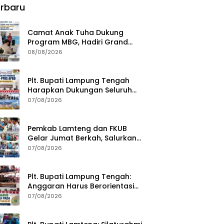
rbaru
Camat Anak Tuha Dukung
Program MBG, Hadiri Grand
Opening Dapur SPPG Negara Aji
08/08/2026
Tua Lampung Tengah
Plt. Bupati Lampung Tengah
Harapkan Dukungan Seluruh
Pimpinan DPRD Bahas RKUA-
07/08/2026
PPAS APBD Tahun 2027
Pemkab Lamteng dan FKUB
Gelar Jumat Berkah, Salurkan
Bantuan Sosial untuk Warga
07/08/2026
Plt. Bupati Lampung Tengah:
Anggaran Harus Berorientasi
pada Kebutuhan Masyarakat
07/08/2026