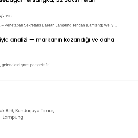
6/2026
– Penetapan Sekretaris Daerah Lampung Tengah (Lamteng) Welly…
riyle analizi — markanın kazandığı ve daha
, geleneksel şans perspektifini…
ok B.16, Bandarjaya Timur,
 - Lampung