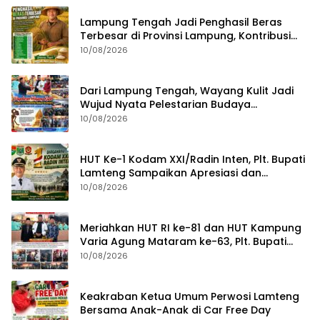
Lampung Tengah Jadi Penghasil Beras
Terbesar di Provinsi Lampung, Kontribusi
Nyata untuk Swasembada Pangan
10/08/2026
Nasional
Dari Lampung Tengah, Wayang Kulit Jadi
Wujud Nyata Pelestarian Budaya
Nusantara
10/08/2026
HUT Ke-1 Kodam XXI/Radin Inten, Plt. Bupati
Lamteng Sampaikan Apresiasi dan
Harapan untuk TNI
10/08/2026
Meriahkan HUT RI ke-81 dan HUT Kampung
Varia Agung Mataram ke-63, Plt. Bupati
Lampung Tengah Hadiri Pagelaran Wayang
10/08/2026
Kulit
Keakraban Ketua Umum Perwosi Lamteng
Bersama Anak-Anak di Car Free Day