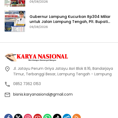
09/08/2026
Gubernur Lampung Kucurkan Rp304 Miliar
untuk Jalan Lampung Tengah, Plt. Bupati
Komang Koheri Apresiasi
09/08/2026
Jl. Jatayu Perum Griya Jatayu Asri Blok B.16, Bandarjaya
Timur, Terbanggi Besar, Lampung Tengah - Lampung
0852 7362 0153
bisnis.karyanasional@gmail.com