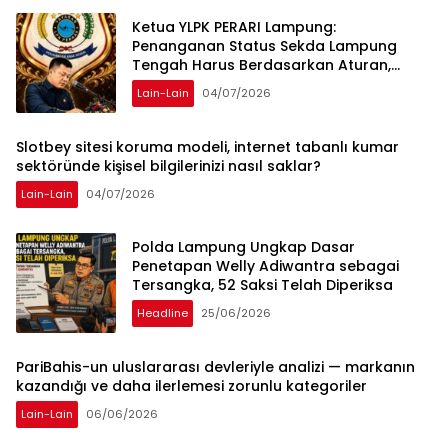
Ketua YLPK PERARI Lampung:
Penanganan Status Sekda Lampung
Tengah Harus Berdasarkan Aturan,
Bukan Tekanan Opini
Lain-Lain
04/07/2026
Slotbey sitesi koruma modeli, internet tabanlı kumar
sektöründe kişisel bilgilerinizi nasıl saklar?
Lain-Lain
04/07/2026
Polda Lampung Ungkap Dasar
Penetapan Welly Adiwantra sebagai
Tersangka, 52 Saksi Telah Diperiksa
Headline
25/06/2026
PariBahis-un uluslararası devleriyle analizi — markanın
kazandığı ve daha ilerlemesi zorunlu kategoriler
Lain-Lain
06/06/2026