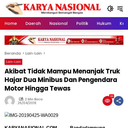
Langsung
ke
konten
Home
Daerah
Nasional
Politik
Hukum
Kes
Beranda
Lain-Lain
Lain-Lain
Akibat Tidak Mampu Menanjak Truk
Hajar Dua Minibus Dan Pengendara
Motor Hingga Tewas
68
2 Min Baca
25/04/2019
KARYANASIONAL.COM, Bandarlampung, __