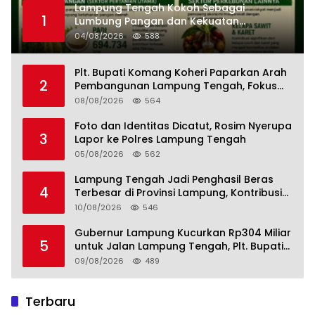
Lampung Tengah Kokoh Sebagai
1
Lumbung Pangan dan Kekuatan
Perkebunan Lampung, Komang Koheri:
04/08/2026
588
Kemandirian Pangan adalah Fondasi
Menuju Indonesia Emas 2045
Plt. Bupati Komang Koheri Paparkan Arah
2
Pembangunan Lampung Tengah, Fokus
pada SDM, Ekonomi, Infrastruktur dan
08/08/2026
564
Kesejahteraan
Foto dan Identitas Dicatut, Rosim Nyerupa
3
Lapor ke Polres Lampung Tengah
05/08/2026
562
Lampung Tengah Jadi Penghasil Beras
4
Terbesar di Provinsi Lampung, Kontribusi
Nyata untuk Swasembada Pangan
10/08/2026
546
Nasional
Gubernur Lampung Kucurkan Rp304 Miliar
5
untuk Jalan Lampung Tengah, Plt. Bupati
Komang Koheri Apresiasi
09/08/2026
489
Terbaru