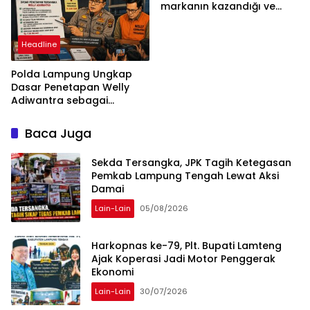
markanın kazandığı ve
daha ilerlemesi zorunlu
kategoriler
Headline
Polda Lampung Ungkap
Dasar Penetapan Welly
Adiwantra sebagai
Tersangka, 52 Saksi Telah
Diperiksa
Baca Juga
Sekda Tersangka, JPK Tagih Ketegasan
Pemkab Lampung Tengah Lewat Aksi
Damai
Lain-Lain
05/08/2026
Harkopnas ke-79, Plt. Bupati Lamteng
Ajak Koperasi Jadi Motor Penggerak
Ekonomi
Lain-Lain
30/07/2026