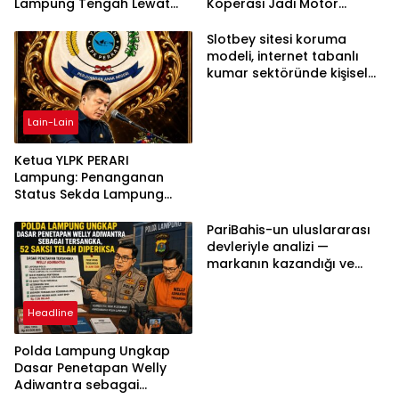
Lampung Tengah Lewat
Koperasi Jadi Motor
Aksi Damai
Penggerak Ekonomi
Slotbey sitesi koruma
modeli, internet tabanlı
kumar sektöründe kişisel
bilgilerinizi nasıl saklar?
Lain-Lain
Ketua YLPK PERARI
Lampung: Penanganan
Status Sekda Lampung
Tengah Harus
Berdasarkan Aturan,
PariBahis-un uluslararası
Bukan Tekanan Opini
devleriyle analizi —
markanın kazandığı ve
daha ilerlemesi zorunlu
kategoriler
Headline
Polda Lampung Ungkap
Dasar Penetapan Welly
Adiwantra sebagai