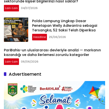
sektöründe kişisel bilgilerinizi nasıl saklar?
Lain-Lain
04/07/2026
Polda Lampung Ungkap Dasar
Penetapan Welly Adiwantra sebagai
Tersangka, 52 Saksi Telah Diperiksa
Headline
25/06/2026
PariBahis-un uluslararası devleriyle analizi — markanın
kazandığı ve daha ilerlemesi zorunlu kategoriler
Lain-Lain
06/06/2026
Advertisement