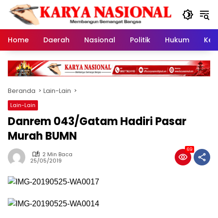
Langsung
ke
konten
Home
Daerah
Nasional
Politik
Hukum
Kes
Beranda
Lain-Lain
Lain-Lain
Danrem 043/Gatam Hadiri Pasar
Murah BUMN
69
2 Min Baca
25/05/2019