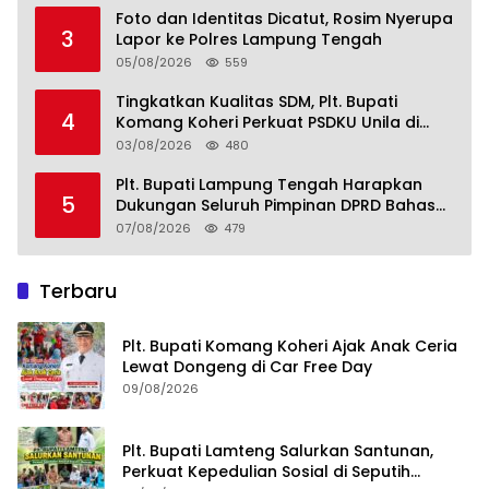
Foto dan Identitas Dicatut, Rosim Nyerupa
3
Lapor ke Polres Lampung Tengah
05/08/2026
559
Tingkatkan Kualitas SDM, Plt. Bupati
4
Komang Koheri Perkuat PSDKU Unila di
Lampung Tengah
03/08/2026
480
Plt. Bupati Lampung Tengah Harapkan
5
Dukungan Seluruh Pimpinan DPRD Bahas
RKUA-PPAS APBD Tahun 2027
07/08/2026
479
Terbaru
Plt. Bupati Komang Koheri Ajak Anak Ceria
Lewat Dongeng di Car Free Day
09/08/2026
Plt. Bupati Lamteng Salurkan Santunan,
Perkuat Kepedulian Sosial di Seputih