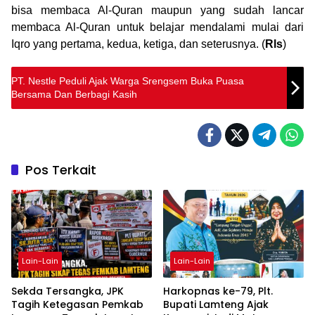
bisa membaca Al-Quran maupun yang sudah lancar
membaca Al-Quran untuk belajar mendalami mulai dari
Iqro yang pertama, kedua, ketiga, dan seterusnya. (
Rls
)
PT. Nestle Peduli Ajak Warga Srengsem Buka Puasa
Bersama Dan Berbagi Kasih
Pos Terkait
Lain-Lain
Lain-Lain
Sekda Tersangka, JPK
Harkopnas ke-79, Plt.
Tagih Ketegasan Pemkab
Bupati Lamteng Ajak