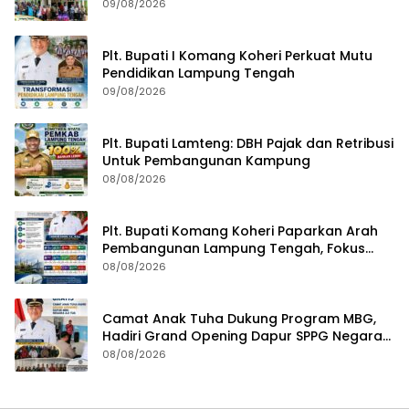
Mataram
09/08/2026
Plt. Bupati I Komang Koheri Perkuat Mutu
Pendidikan Lampung Tengah
09/08/2026
Plt. Bupati Lamteng: DBH Pajak dan Retribusi
Untuk Pembangunan Kampung
08/08/2026
Plt. Bupati Komang Koheri Paparkan Arah
Pembangunan Lampung Tengah, Fokus
pada SDM, Ekonomi, Infrastruktur dan
08/08/2026
Kesejahteraan
Camat Anak Tuha Dukung Program MBG,
Hadiri Grand Opening Dapur SPPG Negara
Aji Tua Lampung Tengah
08/08/2026