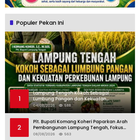
Populer Pekan Ini
Lampung Tengah Kokoh Sebagai
1
Lumbung Pangan dan Kekuatan
Perkebunan Lampung, Komang Koheri:
04/08/2026
588
Kemandirian Pangan adalah Fondasi
Menuju Indonesia Emas 2045
Plt. Bupati Komang Koheri Paparkan Arah
2
Pembangunan Lampung Tengah, Fokus
pada SDM, Ekonomi, Infrastruktur dan
08/08/2026
563
Kesejahteraan