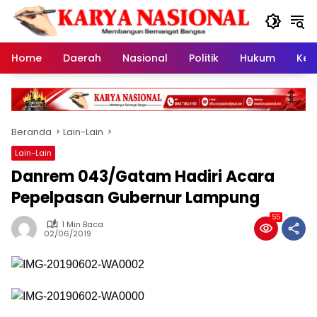
Langsung
ke
konten
Home
Daerah
Nasional
Politik
Hukum
Kes
Beranda
Lain-Lain
Lain-Lain
Danrem 043/Gatam Hadiri Acara
Pepelpasan Gubernur Lampung
55
1 Min Baca
02/06/2019