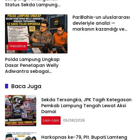
Status Sekda Lampung
Tengah Harus
Berdasarkan Aturan,
PariBahis-un uluslararası
Bukan Tekanan Opini
devleriyle analizi —
markanın kazandığı ve
daha ilerlemesi zorunlu
kategoriler
Headline
Polda Lampung Ungkap
Dasar Penetapan Welly
Adiwantra sebagai
Tersangka, 52 Saksi Telah
Diperiksa
Baca Juga
Sekda Tersangka, JPK Tagih Ketegasan
Pemkab Lampung Tengah Lewat Aksi
Damai
Lain-Lain
05/08/2026
Harkopnas ke-79, Plt. Bupati Lamteng