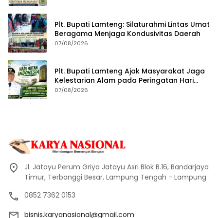
Plt. Bupati Lamteng: Silaturahmi Lintas Umat
Beragama Menjaga Kondusivitas Daerah
07/08/2026
Plt. Bupati Lamteng Ajak Masyarakat Jaga
Kelestarian Alam pada Peringatan Hari
Hutan Indonesia 2026
07/08/2026
Jl. Jatayu Perum Griya Jatayu Asri Blok B.16, Bandarjaya
Timur, Terbanggi Besar, Lampung Tengah - Lampung
0852 7362 0153
bisnis.karyanasional@gmail.com