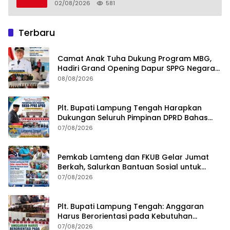
Kesehatan Mata Masyarakat Lamteng
02/08/2026
581
Terbaru
Camat Anak Tuha Dukung Program MBG,
Hadiri Grand Opening Dapur SPPG Negara
Aji Tua Lampung Tengah
08/08/2026
Plt. Bupati Lampung Tengah Harapkan
Dukungan Seluruh Pimpinan DPRD Bahas
RKUA-PPAS APBD Tahun 2027
07/08/2026
Pemkab Lamteng dan FKUB Gelar Jumat
Berkah, Salurkan Bantuan Sosial untuk
Warga
07/08/2026
Plt. Bupati Lampung Tengah: Anggaran
Harus Berorientasi pada Kebutuhan
Masyarakat
07/08/2026