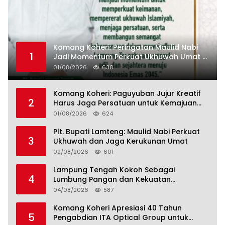
Komang Koheri: Peringatan Maulid Nabi
1
Jadi Momentum Perkuat Ukhuwah Umat di
Lampung Tengah
01/08/2026
630
Komang Koheri: Paguyuban Jujur Kreatif
2
Harus Jaga Persatuan untuk Kemajuan
Lampung Tengah
01/08/2026
624
Plt. Bupati Lamteng: Maulid Nabi Perkuat
3
Ukhuwah dan Jaga Kerukunan Umat
02/08/2026
601
Lampung Tengah Kokoh Sebagai
4
Lumbung Pangan dan Kekuatan
Perkebunan Lampung, Komang Koheri:
04/08/2026
587
Kemandirian Pangan adalah Fondasi
Menuju Indonesia Emas 2045
Komang Koheri Apresiasi 40 Tahun
5
Pengabdian ITA Optical Group untuk