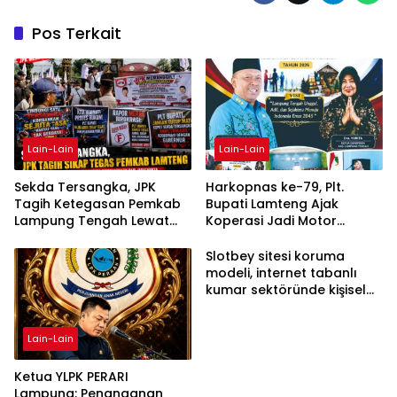
Pos Terkait
Lain-Lain
Lain-Lain
Sekda Tersangka, JPK
Harkopnas ke-79, Plt.
Tagih Ketegasan Pemkab
Bupati Lamteng Ajak
Lampung Tengah Lewat
Koperasi Jadi Motor
Aksi Damai
Penggerak Ekonomi
Slotbey sitesi koruma
modeli, internet tabanlı
kumar sektöründe kişisel
bilgilerinizi nasıl saklar?
Lain-Lain
Ketua YLPK PERARI
Lampung: Penanganan