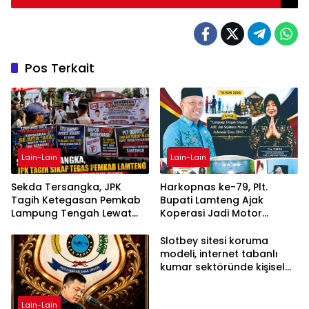
Pos Terkait
Lain-Lain
Lain-Lain
Sekda Tersangka, JPK
Harkopnas ke-79, Plt.
Tagih Ketegasan Pemkab
Bupati Lamteng Ajak
Lampung Tengah Lewat
Koperasi Jadi Motor
Aksi Damai
Penggerak Ekonomi
Slotbey sitesi koruma
modeli, internet tabanlı
kumar sektöründe kişisel
bilgilerinizi nasıl saklar?
Lain-Lain