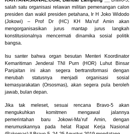
salah satu organisasi relawan militan pemenangan calon
presiden dan wakil presiden petahana, Ir H Joko Widodo
(Jokowi) – Prof Dr (HC) KH Ma’ruf Amin akan
mengorganisasikan jurus mantap jurus langkah
konstitusionalnya mencermati dinamika sosial politik
bangsa.
Isu santer bahwa organ besutan Menteri Koordinator
Kemaritiman Jenderal TNI Purn (HOR) Luhut Binsar
Panjaitan ini akan segera bertransformasi dengan
merubah statusnya menjadi organisasi sosial
kemasyarakatan (Orsosmas), akan segera pula beroleh
jawab, bulan depan.
Jika tak meleset, sesuai rencana Bravo-5 akan
mengukuhkan komitmen mengawal jalannya
pemerintahan baru Jokowi-Ma’ruf Amin, dengan
merumuskannya pada helat Rapat Kerja Nasional
(Rakernas) II Bravo-5, 24-25 Agustus 2019 mendatang.