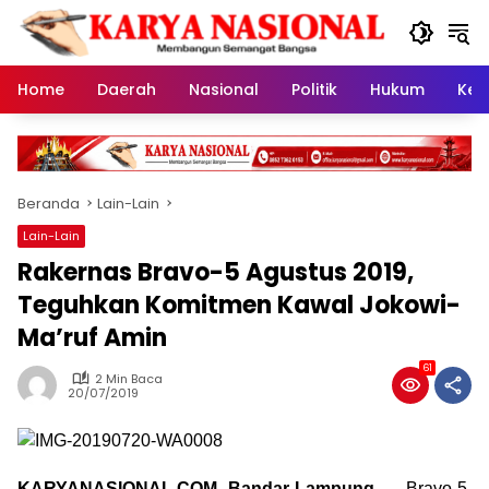
Langsung
ke
konten
Home
Daerah
Nasional
Politik
Hukum
Kes
Beranda
Lain-Lain
Lain-Lain
Rakernas Bravo-5 Agustus 2019,
Teguhkan Komitmen Kawal Jokowi-
Ma’ruf Amin
61
2 Min Baca
20/07/2019
KARYANASIONAL.COM, Bandar Lampung __
Bravo-5,