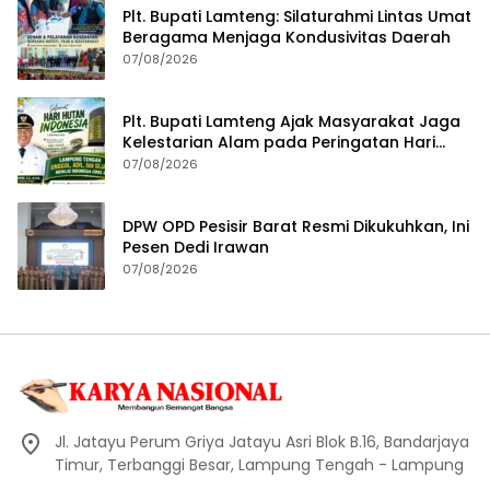
Plt. Bupati Lamteng: Silaturahmi Lintas Umat
Beragama Menjaga Kondusivitas Daerah
07/08/2026
Plt. Bupati Lamteng Ajak Masyarakat Jaga
Kelestarian Alam pada Peringatan Hari
Hutan Indonesia 2026
07/08/2026
DPW OPD Pesisir Barat Resmi Dikukuhkan, Ini
Pesen Dedi Irawan
07/08/2026
Jl. Jatayu Perum Griya Jatayu Asri Blok B.16, Bandarjaya
Timur, Terbanggi Besar, Lampung Tengah - Lampung