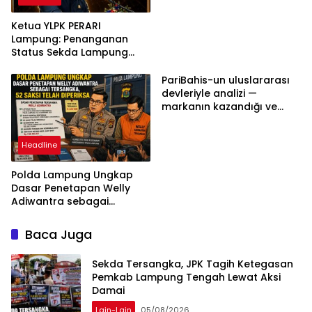
Ketua YLPK PERARI
Lampung: Penanganan
Status Sekda Lampung
Tengah Harus
Berdasarkan Aturan,
PariBahis-un uluslararası
Bukan Tekanan Opini
devleriyle analizi —
markanın kazandığı ve
daha ilerlemesi zorunlu
kategoriler
Headline
Polda Lampung Ungkap
Dasar Penetapan Welly
Adiwantra sebagai
Tersangka, 52 Saksi Telah
Diperiksa
Baca Juga
Sekda Tersangka, JPK Tagih Ketegasan
Pemkab Lampung Tengah Lewat Aksi
Damai
Lain-Lain
05/08/2026