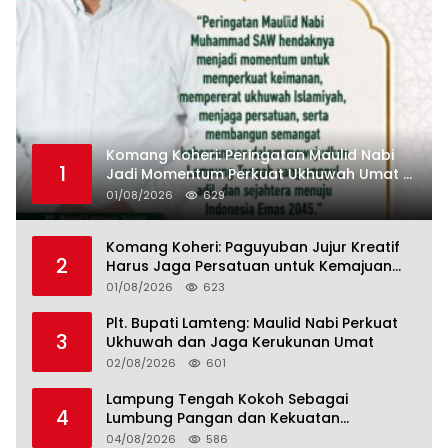
Komang Koheri: Peringatan Maulid Nabi
1
Jadi Momentum Perkuat Ukhuwah Umat di
Lampung Tengah
01/08/2026
629
Komang Koheri: Paguyuban Jujur Kreatif
2
Harus Jaga Persatuan untuk Kemajuan
Lampung Tengah
01/08/2026
623
Plt. Bupati Lamteng: Maulid Nabi Perkuat
3
Ukhuwah dan Jaga Kerukunan Umat
02/08/2026
601
Lampung Tengah Kokoh Sebagai
4
Lumbung Pangan dan Kekuatan
Perkebunan Lampung, Komang Koheri:
04/08/2026
586