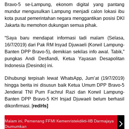
Bravo-5 se-Lampung, ekonom digital yang pantang
mundur mengusulkan Lampung menjadi calon lokasi ibu
kota pusat pemerintahan negara menggantikan posisi DKI
Jakarta itu memohon dukungan semua pihak.
“Saya baru mendapat informasi tadi malam (Selasa,
16/7/2019) dari Pak RM Irsyad Djuwaeli (Korwil Lampung-
Banten DPP Bravo-5), demikian sekilas info awal. Tabik,”
pungkas Andi Desfiandi, Ketua Yayasan Desapolitan
Indonesia (Desindo) ini.
Dihubungi terpisah lewat WhatsApp, Jum’at (19/7/2019)
hingga berita ini disusun baik Ketua Umum DPP Bravo-5
Jenderal TNI Purn Fachrul Razi dan Korwil Lampung-
Banten DPP Bravo-5 KH Irsjad Djuwaeli belum berhasil
dikonfirmasi. [
red/rls]
Malam ini, Pemenang FFMI Kemenristekdikti-IIB Darmajaya
Diumumkan