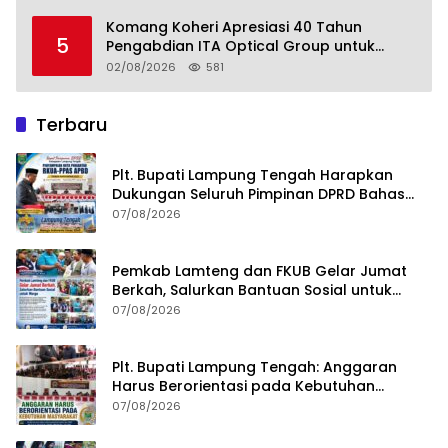
Kemandirian Pangan adalah Fondasi
Menuju Indonesia Emas 2045
Komang Koheri Apresiasi 40 Tahun
5
Pengabdian ITA Optical Group untuk
Kesehatan Mata Masyarakat Lamteng
02/08/2026
581
Terbaru
Plt. Bupati Lampung Tengah Harapkan
Dukungan Seluruh Pimpinan DPRD Bahas
RKUA-PPAS APBD Tahun 2027
07/08/2026
Pemkab Lamteng dan FKUB Gelar Jumat
Berkah, Salurkan Bantuan Sosial untuk
Warga
07/08/2026
Plt. Bupati Lampung Tengah: Anggaran
Harus Berorientasi pada Kebutuhan
Masyarakat
07/08/2026