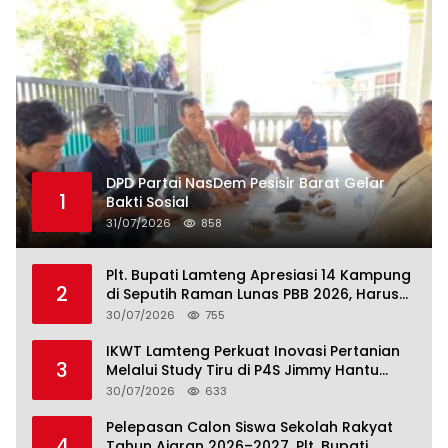
DPD Partai NasDem Pesisir Barat Gelar
1
Bakti Sosial
31/07/2026
858
Plt. Bupati Lamteng Apresiasi 14 Kampung
2
di Seputih Raman Lunas PBB 2026, Harus
Jadi Contoh!
30/07/2026
755
IKWT Lamteng Perkuat Inovasi Pertanian
3
Melalui Study Tiru di P4S Jimmy Hantu
Foundation
30/07/2026
633
Pelepasan Calon Siswa Sekolah Rakyat
4
Tahun Ajaran 2026–2027, Plt. Bupati