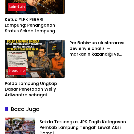
Lain-Lain
Ketua YLPK PERARI
Lampung: Penanganan
Status Sekda Lampung
Tengah Harus
Berdasarkan Aturan,
PariBahis-un uluslararası
Bukan Tekanan Opini
devleriyle analizi —
markanın kazandığı ve
daha ilerlemesi zorunlu
kategoriler
Headline
Polda Lampung Ungkap
Dasar Penetapan Welly
Adiwantra sebagai
Tersangka, 52 Saksi Telah
Diperiksa
Baca Juga
Sekda Tersangka, JPK Tagih Ketegasan
Pemkab Lampung Tengah Lewat Aksi
Damai