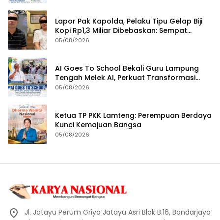
Lapor Pak Kapolda, Pelaku Tipu Gelap Biji
Kopi Rp1,3 Miliar Dibebaskan: Sempat
Ditangkap di Jawa Tengah dan Ditahan di
05/08/2026
Polda Lampung
AI Goes To School Bekali Guru Lampung
Tengah Melek AI, Perkuat Transformasi
Pendidikan Digital
05/08/2026
Ketua TP PKK Lamteng: Perempuan Berdaya
Kunci Kemajuan Bangsa
05/08/2026
Jl. Jatayu Perum Griya Jatayu Asri Blok B.16, Bandarjaya