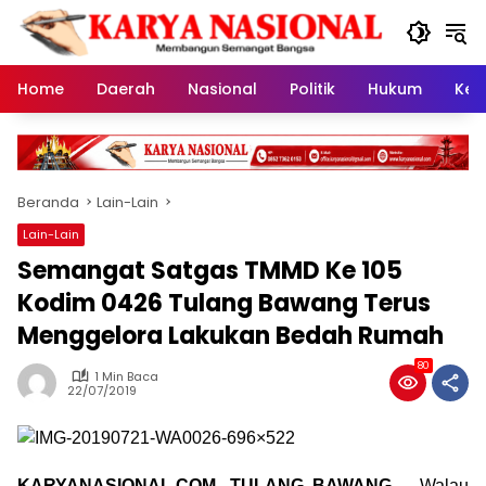
Langsung
ke
konten
Home
Daerah
Nasional
Politik
Hukum
Kes
Beranda
Lain-Lain
Lain-Lain
Semangat Satgas TMMD Ke 105
Kodim 0426 Tulang Bawang Terus
Menggelora Lakukan Bedah Rumah
80
1 Min Baca
22/07/2019
KARYANASIONAL.COM, TULANG BAWANG –
Walau