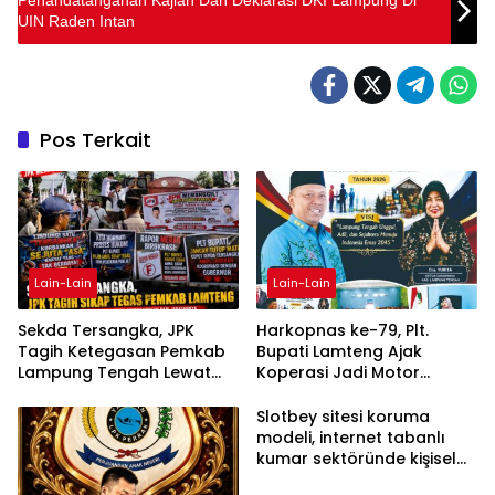
UIN Raden Intan
Pos Terkait
Lain-Lain
Lain-Lain
Sekda Tersangka, JPK
Harkopnas ke-79, Plt.
Tagih Ketegasan Pemkab
Bupati Lamteng Ajak
Lampung Tengah Lewat
Koperasi Jadi Motor
Aksi Damai
Penggerak Ekonomi
Slotbey sitesi koruma
modeli, internet tabanlı
kumar sektöründe kişisel
bilgilerinizi nasıl saklar?