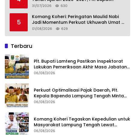
Lamteng Tegaskan Komitmen Hadirkan
31/07/2026
630
Pendidikan Berkualitas
Komang Koheri: Peringatan Maulid Nabi
5
Jadi Momentum Perkuat Ukhuwah Umat di
Lampung Tengah
01/08/2026
629
Terbaru
Plt. Bupati Lamteng Pastikan Inspektorat
Lakukan Pemeriksaan Akhir Masa Jabatan
51 Kepala Kampung
06/08/2026
Perkuat Optimalisasi Pajak Daerah, Plt.
Kepala Bapenda Lampung Tengah Minta
Seluruh Pengelola Tingkatkan Inovasi dan
06/08/2026
Efektivitas Kinerja
Komang Koheri Tegaskan Kepedulian untuk
Masyarakat Lampung Tengah Lewat
Penyaluran Bantuan Disabilitas
06/08/2026