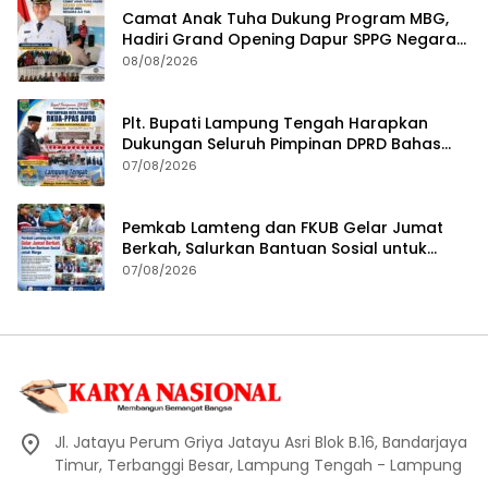
Camat Anak Tuha Dukung Program MBG,
Hadiri Grand Opening Dapur SPPG Negara
Aji Tua Lampung Tengah
08/08/2026
Plt. Bupati Lampung Tengah Harapkan
Dukungan Seluruh Pimpinan DPRD Bahas
RKUA-PPAS APBD Tahun 2027
07/08/2026
Pemkab Lamteng dan FKUB Gelar Jumat
Berkah, Salurkan Bantuan Sosial untuk
Warga
07/08/2026
Jl. Jatayu Perum Griya Jatayu Asri Blok B.16, Bandarjaya
Timur, Terbanggi Besar, Lampung Tengah - Lampung