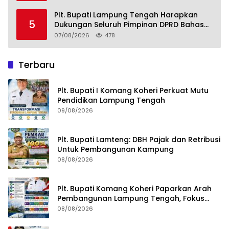
Plt. Bupati Lampung Tengah Harapkan
5
Dukungan Seluruh Pimpinan DPRD Bahas
RKUA-PPAS APBD Tahun 2027
07/08/2026
478
Terbaru
Plt. Bupati I Komang Koheri Perkuat Mutu
Pendidikan Lampung Tengah
09/08/2026
Plt. Bupati Lamteng: DBH Pajak dan Retribusi
Untuk Pembangunan Kampung
08/08/2026
Plt. Bupati Komang Koheri Paparkan Arah
Pembangunan Lampung Tengah, Fokus
pada SDM, Ekonomi, Infrastruktur dan
08/08/2026
Kesejahteraan