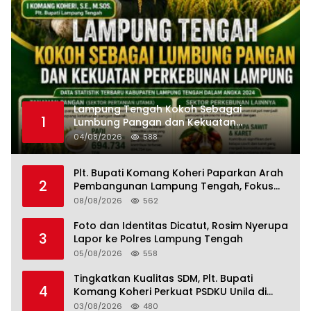
Lampung Tengah Kokoh Sebagai
1
Lumbung Pangan dan Kekuatan
Perkebunan Lampung, Komang Koheri:
04/08/2026
588
Kemandirian Pangan adalah Fondasi
Menuju Indonesia Emas 2045
Plt. Bupati Komang Koheri Paparkan Arah
2
Pembangunan Lampung Tengah, Fokus
pada SDM, Ekonomi, Infrastruktur dan
08/08/2026
562
Kesejahteraan
Foto dan Identitas Dicatut, Rosim Nyerupa
3
Lapor ke Polres Lampung Tengah
05/08/2026
558
Tingkatkan Kualitas SDM, Plt. Bupati
4
Komang Koheri Perkuat PSDKU Unila di
Lampung Tengah
03/08/2026
480