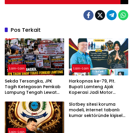
Pos Terkait
Lain-Lain
Lain-Lain
Sekda Tersangka, JPK
Harkopnas ke-79, Plt.
Tagih Ketegasan Pemkab
Bupati Lamteng Ajak
Lampung Tengah Lewat
Koperasi Jadi Motor
Aksi Damai
Penggerak Ekonomi
Slotbey sitesi koruma
modeli, internet tabanlı
kumar sektöründe kişisel
bilgilerinizi nasıl saklar?
Lain-Lain