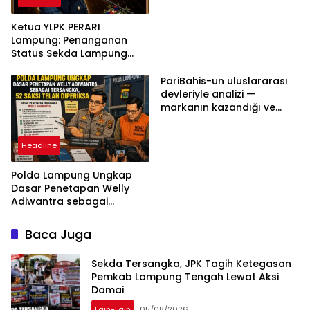
Ketua YLPK PERARI
Lampung: Penanganan
Status Sekda Lampung
Tengah Harus
Berdasarkan Aturan,
PariBahis-un uluslararası
Bukan Tekanan Opini
devleriyle analizi —
markanın kazandığı ve
daha ilerlemesi zorunlu
kategoriler
Headline
Polda Lampung Ungkap
Dasar Penetapan Welly
Adiwantra sebagai
Tersangka, 52 Saksi Telah
Diperiksa
Baca Juga
Sekda Tersangka, JPK Tagih Ketegasan
Pemkab Lampung Tengah Lewat Aksi
Damai
Lain-Lain
05/08/2026