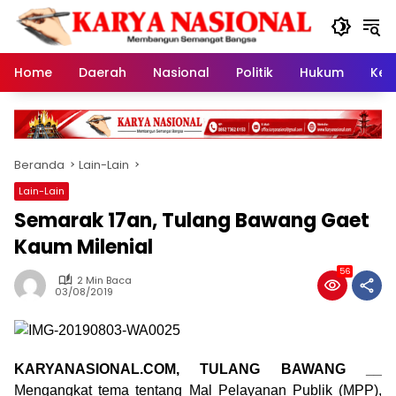
Langsung
ke
konten
Home
Daerah
Nasional
Politik
Hukum
Kes
Beranda
Lain-Lain
Lain-Lain
Semarak 17an, Tulang Bawang Gaet
Kaum Milenial
56
2 Min Baca
03/08/2019
KARYANASIONAL.COM, TULANG BAWANG __
Mengangkat tema tentang Mal Pelayanan Publik (MPP),