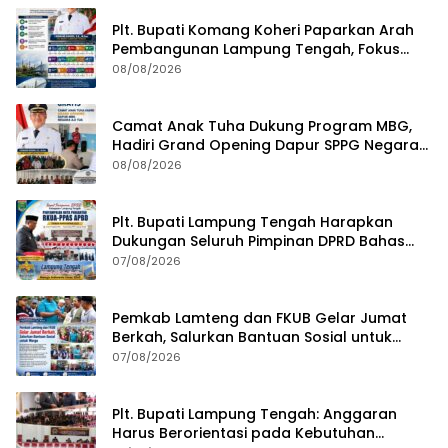
Plt. Bupati Komang Koheri Paparkan Arah
Pembangunan Lampung Tengah, Fokus
pada SDM, Ekonomi, Infrastruktur dan
08/08/2026
Kesejahteraan
Camat Anak Tuha Dukung Program MBG,
Hadiri Grand Opening Dapur SPPG Negara
Aji Tua Lampung Tengah
08/08/2026
Plt. Bupati Lampung Tengah Harapkan
Dukungan Seluruh Pimpinan DPRD Bahas
RKUA-PPAS APBD Tahun 2027
07/08/2026
Pemkab Lamteng dan FKUB Gelar Jumat
Berkah, Salurkan Bantuan Sosial untuk
Warga
07/08/2026
Plt. Bupati Lampung Tengah: Anggaran
Harus Berorientasi pada Kebutuhan