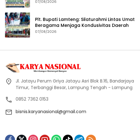
Masyarakat
07/08/2026
Plt. Bupati Lamteng: Silaturahmi Lintas Umat
Beragama Menjaga Kondusivitas Daerah
07/08/2026
Jl. Jatayu Perum Griya Jatayu Asri Blok B.16, Bandarjaya
Timur, Terbanggi Besar, Lampung Tengah - Lampung
0852 7362 0153
bisnis.karyanasional@gmail.com