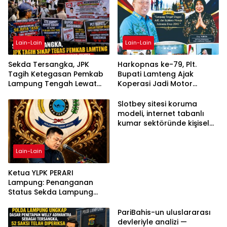
Lain-Lain
Lain-Lain
Sekda Tersangka, JPK
Harkopnas ke-79, Plt.
Tagih Ketegasan Pemkab
Bupati Lamteng Ajak
Lampung Tengah Lewat
Koperasi Jadi Motor
Aksi Damai
Penggerak Ekonomi
Slotbey sitesi koruma
modeli, internet tabanlı
kumar sektöründe kişisel
bilgilerinizi nasıl saklar?
Lain-Lain
Ketua YLPK PERARI
Lampung: Penanganan
Status Sekda Lampung
Tengah Harus
Berdasarkan Aturan,
PariBahis-un uluslararası
Bukan Tekanan Opini
devleriyle analizi —