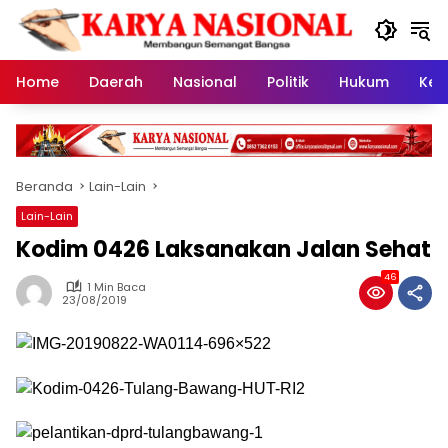
Langsung
ke
konten
Home
Daerah
Nasional
Politik
Hukum
Kes
Beranda
Lain-Lain
Lain-Lain
Kodim 0426 Laksanakan Jalan Sehat
46
1 Min Baca
23/08/2019