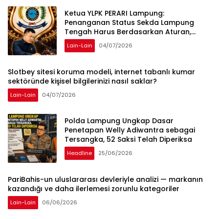
Ketua YLPK PERARI Lampung:
Penanganan Status Sekda Lampung
Tengah Harus Berdasarkan Aturan,
Bukan Tekanan Opini
Lain-Lain
04/07/2026
Slotbey sitesi koruma modeli, internet tabanlı kumar
sektöründe kişisel bilgilerinizi nasıl saklar?
Lain-Lain
04/07/2026
Polda Lampung Ungkap Dasar
Penetapan Welly Adiwantra sebagai
Tersangka, 52 Saksi Telah Diperiksa
Headline
25/06/2026
PariBahis-un uluslararası devleriyle analizi — markanın
kazandığı ve daha ilerlemesi zorunlu kategoriler
Lain-Lain
06/06/2026