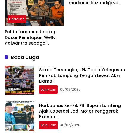
markanın kazandığı ve
daha ilerlemesi zorunlu
kategoriler
Headline
Polda Lampung Ungkap
Dasar Penetapan Welly
Adiwantra sebagai
Tersangka, 52 Saksi Telah
Diperiksa
Baca Juga
Sekda Tersangka, JPK Tagih Ketegasan
Pemkab Lampung Tengah Lewat Aksi
Damai
Lain-Lain
05/08/2026
Harkopnas ke-79, Plt. Bupati Lamteng
Ajak Koperasi Jadi Motor Penggerak
Ekonomi
Lain-Lain
30/07/2026