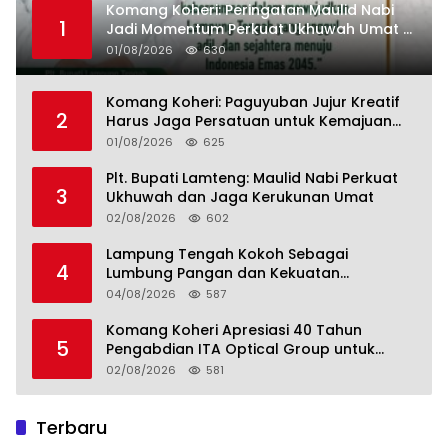
Komang Koheri: Peringatan Maulid Nabi
1
Jadi Momentum Perkuat Ukhuwah Umat di
Lampung Tengah
01/08/2026
630
Komang Koheri: Paguyuban Jujur Kreatif
2
Harus Jaga Persatuan untuk Kemajuan
Lampung Tengah
01/08/2026
625
Plt. Bupati Lamteng: Maulid Nabi Perkuat
3
Ukhuwah dan Jaga Kerukunan Umat
02/08/2026
602
Lampung Tengah Kokoh Sebagai
4
Lumbung Pangan dan Kekuatan
Perkebunan Lampung, Komang Koheri:
04/08/2026
587
Kemandirian Pangan adalah Fondasi
Menuju Indonesia Emas 2045
Komang Koheri Apresiasi 40 Tahun
5
Pengabdian ITA Optical Group untuk
Kesehatan Mata Masyarakat Lamteng
02/08/2026
581
Terbaru