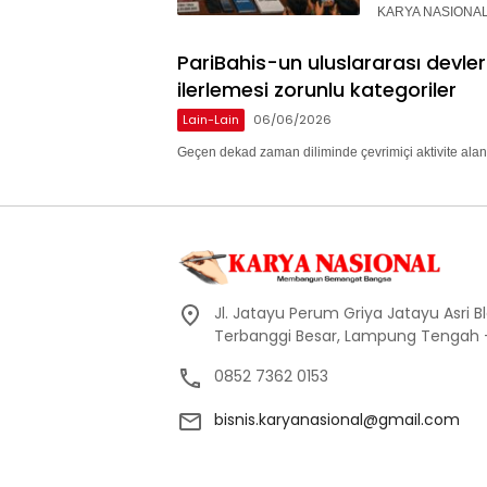
KARYA NASIONAL 
PariBahis-un uluslararası devle
ilerlemesi zorunlu kategoriler
Lain-Lain
06/06/2026
Geçen dekad zaman diliminde çevrimiçi aktivite alan
Jl. Jatayu Perum Griya Jatayu Asri Bl
Terbanggi Besar, Lampung Tengah
0852 7362 0153
bisnis.karyanasional@gmail.com