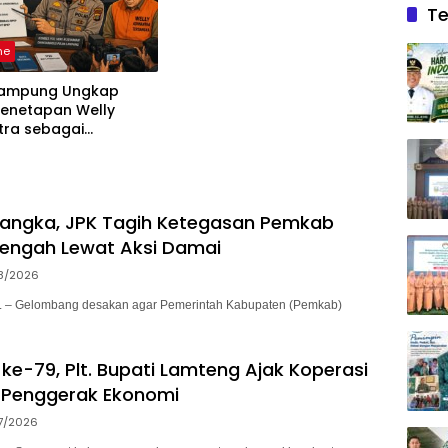
zorunlu kategoriler
Te
ne
Lampung Ungkap
Penetapan Welly
tra sebagai
ka, 52 Saksi Telah
sa
sangka, JPK Tagih Ketegasan Pemkab
engah Lewat Aksi Damai
8/2026
– Gelombang desakan agar Pemerintah Kabupaten (Pemkab)
ke-79, Plt. Bupati Lamteng Ajak Koperasi
 Penggerak Ekonomi
7/2026