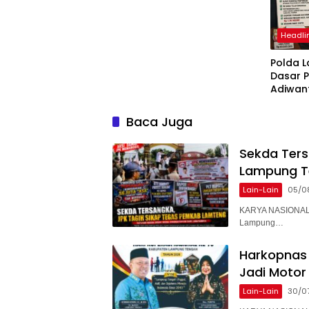
bilgilerinizi nasıl saklar?
Headli
Polda 
Dasar 
Adiwan
Tersang
Diperik
Baca Juga
Sekda Ter
Lampung T
Lain-Lain
05/0
KARYA NASIONAL 
Lampung…
Harkopnas 
Jadi Motor
Lain-Lain
30/0