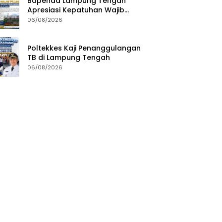
Bapenda Lampung Tengah
Apresiasi Kepatuhan Wajib
Pajak, Siapkan Pengawasan
06/08/2026
Terpadu di PT GGP
Poltekkes Kaji Penanggulangan
TB di Lampung Tengah
06/08/2026