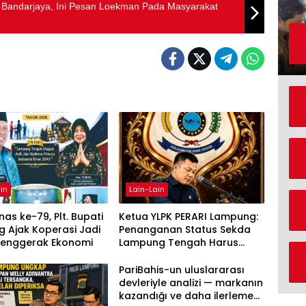
lal Bandarjaya, Ini Pesan Loekman Pada Masyarakat
in
Lain-Lain
as ke-79, Plt. Bupati
Ketua YLPK PERARI Lampung:
 Ajak Koperasi Jadi
Penanganan Status Sekda
Penggerak Ekonomi
Lampung Tengah Harus
Berdasarkan Aturan, Bukan
Tekanan Opini
PariBahis-un uluslararası
devleriyle analizi — markanın
kazandığı ve daha ilerlemesi