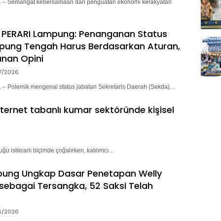
– Semangat kebersamaan dan penguatan ekonomi kerakyatan
 PERARI Lampung: Penanganan Status
pung Tengah Harus Berdasarkan Aturan,
nan Opini
7/2026
 Polemik mengenai status jabatan Sekretaris Daerah (Sekda)…
nternet tabanlı kumar sektöründe kişisel
ğu istikrarlı biçimde çoğalırken, katılımcı…
pung Ungkap Dasar Penetapan Welly
sebagai Tersangka, 52 Saksi Telah
6/2026