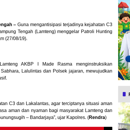
ngah –
Guna mengantisipasi terjadinya kejahatan C3
Lampung Tengah (Lamteng) menggelar Patroli Hunting
m (27/08/19).
s Lamteng AKBP I Made Rasma menginstruksikan
, Sabhara, Lalulintas dan Polsek jajaran, mewujudkan
sif.
tan C3 dan Lakalantas, agar terciptanya situasi aman
rasa aman dan nyaman bagi masyarakat Lamteng dan
unungsugih – Bandarjaya”, ujar Kapolres. (
Rendra
)