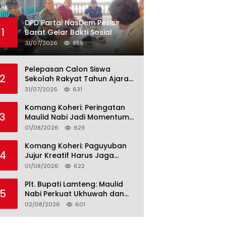
DPD Partai NasDem Pesisir
1
Barat Gelar Bakti Sosial
31/07/2026
859
Pelepasan Calon Siswa
2
Sekolah Rakyat Tahun Ajaran
2026–2027, Plt. Bupati
31/07/2026
631
Lamteng Tegaskan Komitmen
Hadirkan Pendidikan
Komang Koheri: Peringatan
3
Berkualitas
Maulid Nabi Jadi Momentum
Perkuat Ukhuwah Umat di
01/08/2026
629
Lampung Tengah
Komang Koheri: Paguyuban
4
Jujur Kreatif Harus Jaga
Persatuan untuk Kemajuan
01/08/2026
622
Lampung Tengah
Plt. Bupati Lamteng: Maulid
5
Nabi Perkuat Ukhuwah dan
Jaga Kerukunan Umat
02/08/2026
601