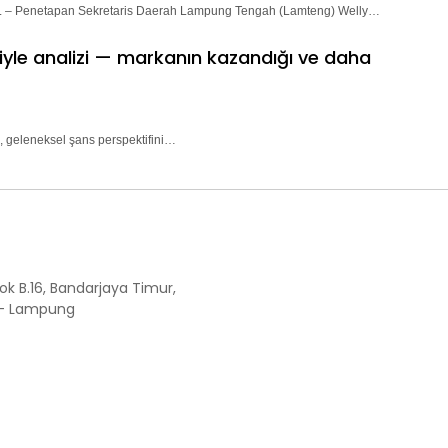
– Penetapan Sekretaris Daerah Lampung Tengah (Lamteng) Welly…
riyle analizi — markanın kazandığı ve daha
, geleneksel şans perspektifini…
ok B.16, Bandarjaya Timur,
 - Lampung