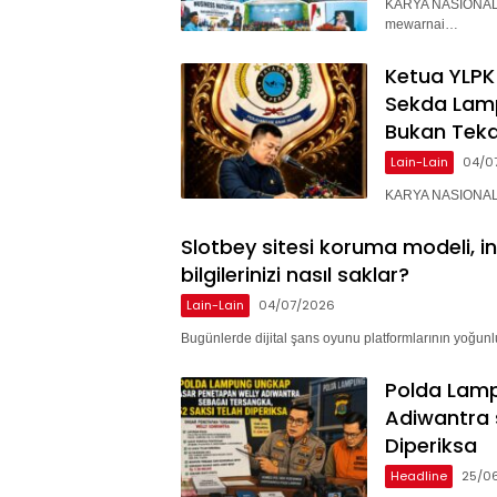
KARYA NASIONAL 
mewarnai…
Ketua YLPK
Sekda Lam
Bukan Teka
Lain-Lain
04/0
KARYA NASIONAL –
Slotbey sitesi koruma modeli, i
bilgilerinizi nasıl saklar?
Lain-Lain
04/07/2026
Bugünlerde dijital şans oyunu platformlarının yoğunlu
Polda Lam
Adiwantra 
Diperiksa
Headline
25/0