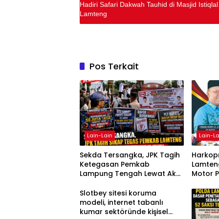
Hadiri Safari Dakwah Tauhid di Masjid Istiq
Lamteng
Pos Terkait
Lain-Lain
Lain-La
Sekda Tersangka, JPK Tagih
Harkopn
Ketegasan Pemkab
Lamteng
Lampung Tengah Lewat Aksi
Motor 
Damai
Slotbey sitesi koruma
modeli, internet tabanlı
kumar sektöründe kişisel