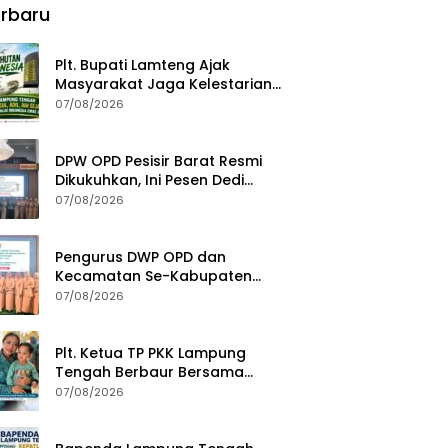
rbaru
Plt. Bupati Lamteng Ajak
Masyarakat Jaga Kelestarian
Alam pada Peringatan Hari
07/08/2026
Hutan Indonesia 2026
DPW OPD Pesisir Barat Resmi
Dikukuhkan, Ini Pesen Dedi
Irawan
07/08/2026
Pengurus DWP OPD dan
Kecamatan Se-Kabupaten
Pesisir Barat Resmi Dikukuhkan
07/08/2026
Plt. Ketua TP PKK Lampung
Tengah Berbaur Bersama
Anak-anak di PT GGP
07/08/2026