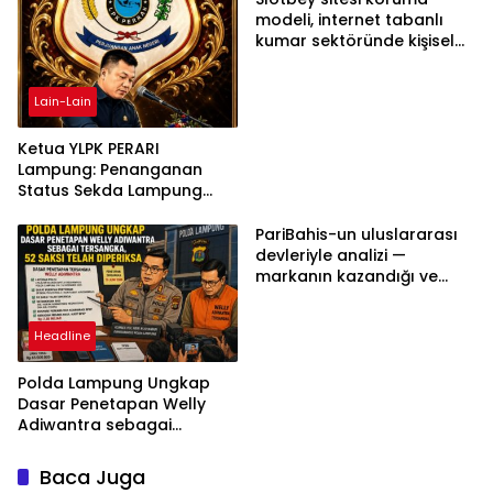
modeli, internet tabanlı
kumar sektöründe kişisel
bilgilerinizi nasıl saklar?
Lain-Lain
Ketua YLPK PERARI
Lampung: Penanganan
Status Sekda Lampung
Tengah Harus
Berdasarkan Aturan,
PariBahis-un uluslararası
Bukan Tekanan Opini
devleriyle analizi —
markanın kazandığı ve
daha ilerlemesi zorunlu
kategoriler
Headline
Polda Lampung Ungkap
Dasar Penetapan Welly
Adiwantra sebagai
Tersangka, 52 Saksi Telah
Diperiksa
Baca Juga