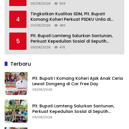
05/08/2026
559
Tingkatkan Kualitas SDM, Plt. Bupati
4
Komang Koheri Perkuat PSDKU Unila di
Lampung Tengah
03/08/2026
480
Plt. Bupati Lamteng Salurkan Santunan,
5
Perkuat Kepedulian Sosial di Seputih
Mataram
09/08/2026
479
Terbaru
Plt. Bupati I Komang Koheri Ajak Anak Ceria
Lewat Dongeng di Car Free Day
09/08/2026
Plt. Bupati Lamteng Salurkan Santunan,
Perkuat Kepedulian Sosial di Seputih
Mataram
09/08/2026