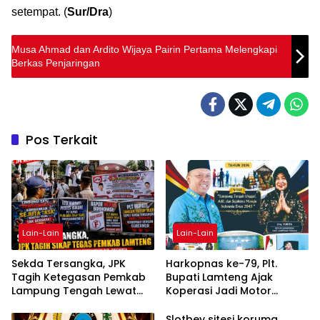
setempat. (
Sur/Dra
)
Musa Ahmad dan Ardito Wijaya Pairin Pertama Melengkapi
Berkas Penjaringan
Pos Terkait
Lain-Lain
Lain-Lain
Sekda Tersangka, JPK
Harkopnas ke-79, Plt.
Tagih Ketegasan Pemkab
Bupati Lamteng Ajak
Lampung Tengah Lewat
Koperasi Jadi Motor
Aksi Damai
Penggerak Ekonomi
Slotbey sitesi koruma