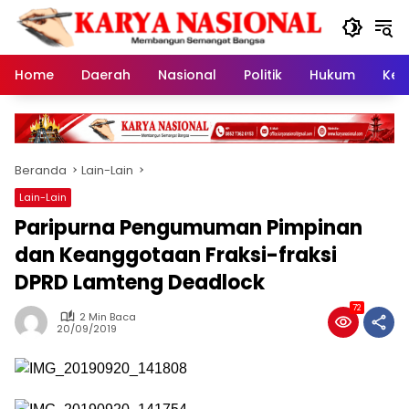
Langsung
ke
konten
Home
Daerah
Nasional
Politik
Hukum
Kes
Beranda
Lain-Lain
Lain-Lain
Paripurna Pengumuman Pimpinan
dan Keanggotaan Fraksi-fraksi
DPRD Lamteng Deadlock
72
2 Min Baca
20/09/2019