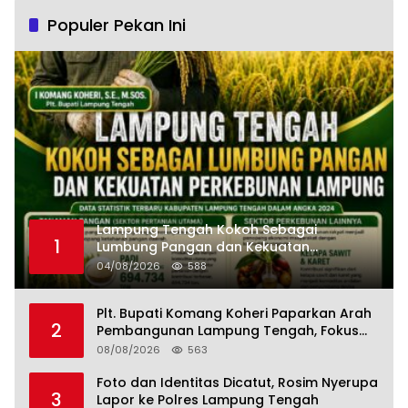
Populer Pekan Ini
Lampung Tengah Kokoh Sebagai
1
Lumbung Pangan dan Kekuatan
Perkebunan Lampung, Komang Koheri:
04/08/2026
588
Kemandirian Pangan adalah Fondasi
Menuju Indonesia Emas 2045
Plt. Bupati Komang Koheri Paparkan Arah
2
Pembangunan Lampung Tengah, Fokus
pada SDM, Ekonomi, Infrastruktur dan
08/08/2026
563
Kesejahteraan
Foto dan Identitas Dicatut, Rosim Nyerupa
3
Lapor ke Polres Lampung Tengah