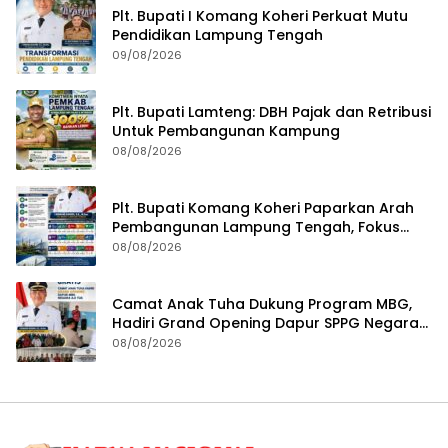
Plt. Bupati I Komang Koheri Perkuat Mutu
Pendidikan Lampung Tengah
09/08/2026
Plt. Bupati Lamteng: DBH Pajak dan Retribusi
Untuk Pembangunan Kampung
08/08/2026
Plt. Bupati Komang Koheri Paparkan Arah
Pembangunan Lampung Tengah, Fokus
pada SDM, Ekonomi, Infrastruktur dan
08/08/2026
Kesejahteraan
Camat Anak Tuha Dukung Program MBG,
Hadiri Grand Opening Dapur SPPG Negara
Aji Tua Lampung Tengah
08/08/2026