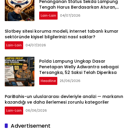
Penanganan Status Sekda Lampung
Tengah Harus Berdasarkan Aturan,
Bukan Tekanan Opini
Lain-Lain
04/07/2026
Slotbey sitesi koruma modeli, internet tabanlı kumar
sektöründe kişisel bilgilerinizi nasıl saklar?
Lain-Lain
04/07/2026
Polda Lampung Ungkap Dasar
Penetapan Welly Adiwantra sebagai
Tersangka, 52 Saksi Telah Diperiksa
Headline
25/06/2026
PariBahis-un uluslararası devleriyle analizi — markanın
kazandığı ve daha ilerlemesi zorunlu kategoriler
Lain-Lain
06/06/2026
Advertisement