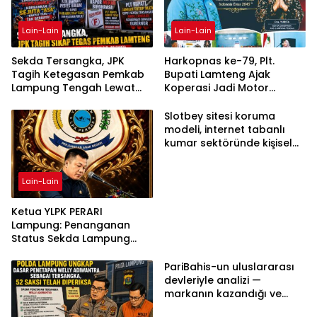
Lain-Lain
Lain-Lain
Sekda Tersangka, JPK
Harkopnas ke-79, Plt.
Tagih Ketegasan Pemkab
Bupati Lamteng Ajak
Lampung Tengah Lewat
Koperasi Jadi Motor
Aksi Damai
Penggerak Ekonomi
Slotbey sitesi koruma
modeli, internet tabanlı
kumar sektöründe kişisel
bilgilerinizi nasıl saklar?
Lain-Lain
Ketua YLPK PERARI
Lampung: Penanganan
Status Sekda Lampung
Tengah Harus
Berdasarkan Aturan,
PariBahis-un uluslararası
Bukan Tekanan Opini
devleriyle analizi —
markanın kazandığı ve
daha ilerlemesi zorunlu