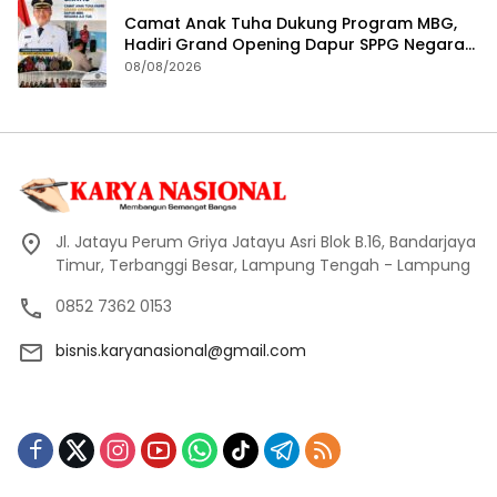
Camat Anak Tuha Dukung Program MBG,
Hadiri Grand Opening Dapur SPPG Negara
Aji Tua Lampung Tengah
08/08/2026
Jl. Jatayu Perum Griya Jatayu Asri Blok B.16, Bandarjaya
Timur, Terbanggi Besar, Lampung Tengah - Lampung
0852 7362 0153
bisnis.karyanasional@gmail.com