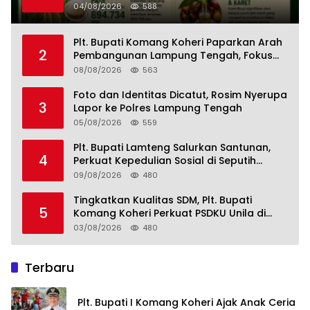
Perkebunan Lampung, Komang Koheri:
04/08/2026
588
Kemandirian Pangan adalah Fondasi
Menuju Indonesia Emas 2045
Plt. Bupati Komang Koheri Paparkan Arah
2
Pembangunan Lampung Tengah, Fokus
pada SDM, Ekonomi, Infrastruktur dan
08/08/2026
563
Kesejahteraan
Foto dan Identitas Dicatut, Rosim Nyerupa
3
Lapor ke Polres Lampung Tengah
05/08/2026
559
Plt. Bupati Lamteng Salurkan Santunan,
4
Perkuat Kepedulian Sosial di Seputih
Mataram
09/08/2026
480
Tingkatkan Kualitas SDM, Plt. Bupati
5
Komang Koheri Perkuat PSDKU Unila di
Lampung Tengah
03/08/2026
480
Terbaru
Plt. Bupati I Komang Koheri Ajak Anak Ceria