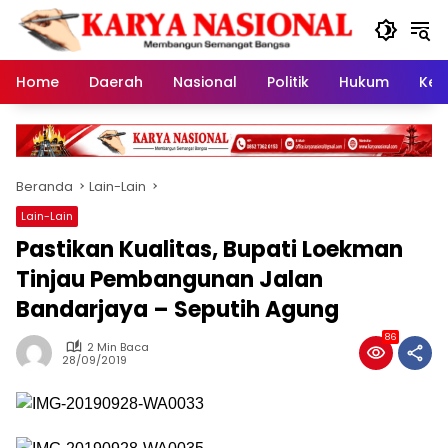
Langsung
ke
konten
Home
Daerah
Nasional
Politik
Hukum
Kes
Beranda
Lain-Lain
Lain-Lain
Pastikan Kualitas, Bupati Loekman
Tinjau Pembangunan Jalan
Bandarjaya – Seputih Agung
86
2 Min Baca
28/09/2019