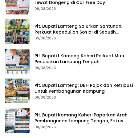
Lewat Dongeng di Car Free Day
09/08/2026
Plt. Bupati Lamteng Salurkan Santunan,
Perkuat Kepedulian Sosial di Seputih
Mataram
09/08/2026
Plt. Bupati I Komang Koheri Perkuat Mutu
Pendidikan Lampung Tengah
09/08/2026
Plt. Bupati Lamteng: DBH Pajak dan Retribusi
Untuk Pembangunan Kampung
08/08/2026
Plt. Bupati Komang Koheri Paparkan Arah
Pembangunan Lampung Tengah, Fokus
pada SDM, Ekonomi, Infrastruktur dan
08/08/2026
Kesejahteraan