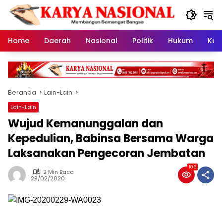
Langsung
ke
konten
Home
Daerah
Nasional
Politik
Hukum
Kes
Beranda
Lain-Lain
Lain-Lain
Wujud Kemanunggalan dan
Kepedulian, Babinsa Bersama Warga
Laksanakan Pengecoran Jembatan
106
2 Min Baca
29/02/2020