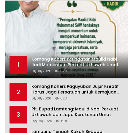
Komang Koheri: Peringatan Maulid Nabi
1
Jadi Momentum Perkuat Ukhuwah Umat di
Lampung Tengah
01/08/2026
629
Komang Koheri: Paguyuban Jujur Kreatif
2
Harus Jaga Persatuan untuk Kemajuan
Lampung Tengah
01/08/2026
623
Plt. Bupati Lamteng: Maulid Nabi Perkuat
3
Ukhuwah dan Jaga Kerukunan Umat
02/08/2026
601
Lampung Tengah Kokoh Sebagai