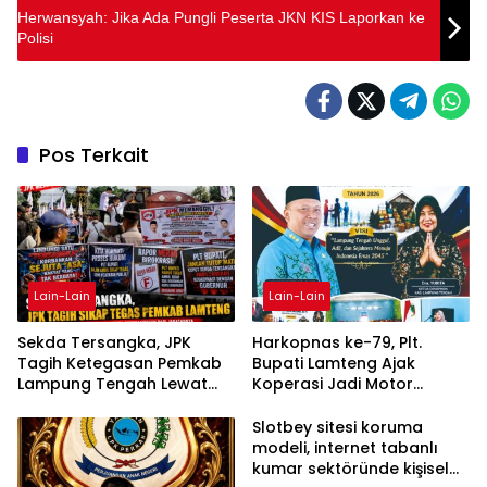
Herwansyah: Jika Ada Pungli Peserta JKN KIS Laporkan ke
Polisi
Pos Terkait
Lain-Lain
Lain-Lain
Sekda Tersangka, JPK
Harkopnas ke-79, Plt.
Tagih Ketegasan Pemkab
Bupati Lamteng Ajak
Lampung Tengah Lewat
Koperasi Jadi Motor
Aksi Damai
Penggerak Ekonomi
Slotbey sitesi koruma
modeli, internet tabanlı
kumar sektöründe kişisel