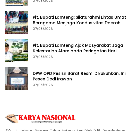
Masyarakat
07/08/2026
Plt. Bupati Lamteng: Silaturahmi Lintas Umat
Beragama Menjaga Kondusivitas Daerah
07/08/2026
Plt. Bupati Lamteng Ajak Masyarakat Jaga
Kelestarian Alam pada Peringatan Hari
Hutan Indonesia 2026
07/08/2026
DPW OPD Pesisir Barat Resmi Dikukuhkan, Ini
Pesen Dedi Irawan
07/08/2026
Jl. Jatayu Perum Griya Jatayu Asri Blok B.16, Bandarjaya