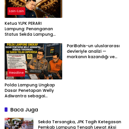
bilgilerinizi nasıl saklar?
Lain-Lain
Ketua YLPK PERARI
Lampung: Penanganan
Status Sekda Lampung
Tengah Harus
Berdasarkan Aturan,
PariBahis-un uluslararası
Bukan Tekanan Opini
devleriyle analizi —
markanın kazandığı ve
daha ilerlemesi zorunlu
kategoriler
Headline
Polda Lampung Ungkap
Dasar Penetapan Welly
Adiwantra sebagai
Tersangka, 52 Saksi Telah
Diperiksa
Baca Juga
Sekda Tersangka, JPK Tagih Ketegasan
Pemkab Lampung Tengah Lewat Aksi