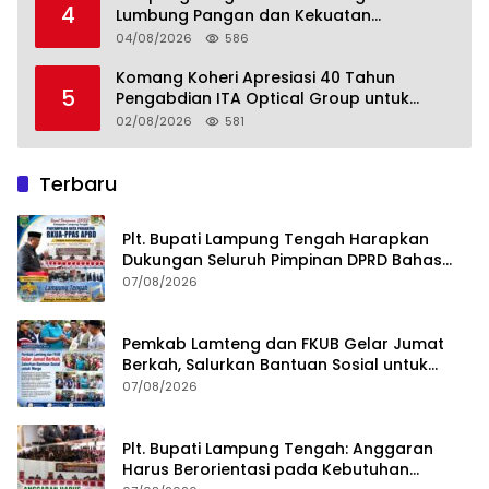
4
Lumbung Pangan dan Kekuatan
Perkebunan Lampung, Komang Koheri:
04/08/2026
586
Kemandirian Pangan adalah Fondasi
Menuju Indonesia Emas 2045
Komang Koheri Apresiasi 40 Tahun
5
Pengabdian ITA Optical Group untuk
Kesehatan Mata Masyarakat Lamteng
02/08/2026
581
Terbaru
Plt. Bupati Lampung Tengah Harapkan
Dukungan Seluruh Pimpinan DPRD Bahas
RKUA-PPAS APBD Tahun 2027
07/08/2026
Pemkab Lamteng dan FKUB Gelar Jumat
Berkah, Salurkan Bantuan Sosial untuk
Warga
07/08/2026
Plt. Bupati Lampung Tengah: Anggaran
Harus Berorientasi pada Kebutuhan