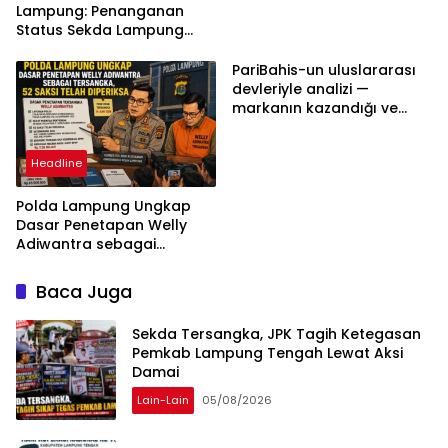
Lampung: Penanganan
Status Sekda Lampung
Tengah Harus
Berdasarkan Aturan,
PariBahis-un uluslararası
Bukan Tekanan Opini
devleriyle analizi —
markanın kazandığı ve
daha ilerlemesi zorunlu
kategoriler
Headline
Polda Lampung Ungkap
Dasar Penetapan Welly
Adiwantra sebagai
Tersangka, 52 Saksi Telah
Diperiksa
Baca Juga
Sekda Tersangka, JPK Tagih Ketegasan
Pemkab Lampung Tengah Lewat Aksi
Damai
Lain-Lain
05/08/2026