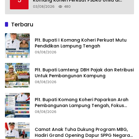
5
Komang Koheri Perkuat PSDKU Unila di
Lampung Tengah
03/08/2026
480
Terbaru
Plt. Bupati I Komang Koheri Perkuat Mutu
Pendidikan Lampung Tengah
09/08/2026
Plt. Bupati Lamteng: DBH Pajak dan Retribusi
Untuk Pembangunan Kampung
08/08/2026
Plt. Bupati Komang Koheri Paparkan Arah
Pembangunan Lampung Tengah, Fokus
pada SDM, Ekonomi, Infrastruktur dan
08/08/2026
Kesejahteraan
Camat Anak Tuha Dukung Program MBG,
Hadiri Grand Opening Dapur SPPG Negara