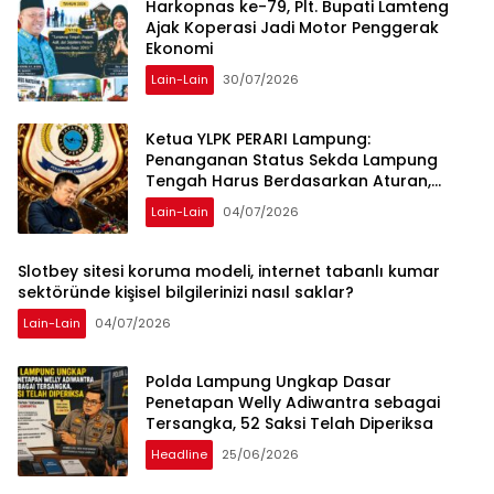
Harkopnas ke-79, Plt. Bupati Lamteng
Ajak Koperasi Jadi Motor Penggerak
Ekonomi
Lain-Lain
30/07/2026
Ketua YLPK PERARI Lampung:
Penanganan Status Sekda Lampung
Tengah Harus Berdasarkan Aturan,
Bukan Tekanan Opini
Lain-Lain
04/07/2026
Slotbey sitesi koruma modeli, internet tabanlı kumar
sektöründe kişisel bilgilerinizi nasıl saklar?
Lain-Lain
04/07/2026
Polda Lampung Ungkap Dasar
Penetapan Welly Adiwantra sebagai
Tersangka, 52 Saksi Telah Diperiksa
Headline
25/06/2026