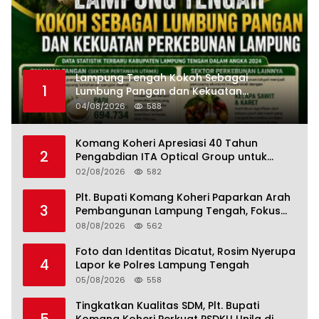
Lampung Tengah Kokoh Sebagai
1
Lumbung Pangan dan Kekuatan
Perkebunan Lampung, Komang Koheri:
04/08/2026
588
Kemandirian Pangan adalah Fondasi
Menuju Indonesia Emas 2045
Komang Koheri Apresiasi 40 Tahun
2
Pengabdian ITA Optical Group untuk
Kesehatan Mata Masyarakat Lamteng
02/08/2026
582
Plt. Bupati Komang Koheri Paparkan Arah
3
Pembangunan Lampung Tengah, Fokus
pada SDM, Ekonomi, Infrastruktur dan
08/08/2026
562
Kesejahteraan
Foto dan Identitas Dicatut, Rosim Nyerupa
4
Lapor ke Polres Lampung Tengah
05/08/2026
558
Tingkatkan Kualitas SDM, Plt. Bupati