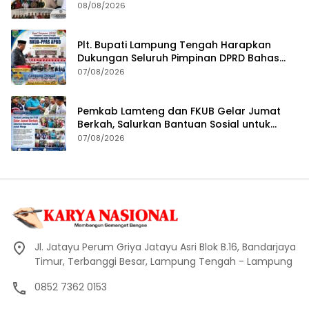
Aji Tua Lampung Tengah
08/08/2026
Plt. Bupati Lampung Tengah Harapkan
Dukungan Seluruh Pimpinan DPRD Bahas
RKUA-PPAS APBD Tahun 2027
07/08/2026
Pemkab Lamteng dan FKUB Gelar Jumat
Berkah, Salurkan Bantuan Sosial untuk
Warga
07/08/2026
Jl. Jatayu Perum Griya Jatayu Asri Blok B.16, Bandarjaya
Timur, Terbanggi Besar, Lampung Tengah - Lampung
0852 7362 0153