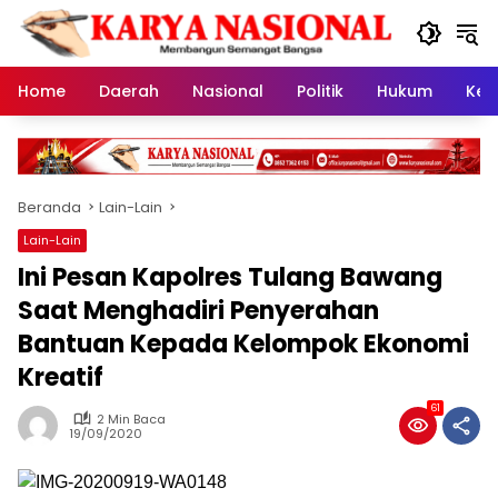
Langsung
ke
konten
Home
Daerah
Nasional
Politik
Hukum
Kes
Beranda
Lain-Lain
Lain-Lain
Ini Pesan Kapolres Tulang Bawang
Saat Menghadiri Penyerahan
Bantuan Kepada Kelompok Ekonomi
Kreatif
61
2 Min Baca
19/09/2020