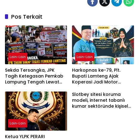
Pos Terkait
Lain-Lain
Lain-Lain
Sekda Tersangka, JPK
Harkopnas ke-79, Plt.
Tagih Ketegasan Pemkab
Bupati Lamteng Ajak
Lampung Tengah Lewat
Koperasi Jadi Motor
Aksi Damai
Penggerak Ekonomi
Slotbey sitesi koruma
modeli, internet tabanlı
kumar sektöründe kişisel
bilgilerinizi nasıl saklar?
Lain-Lain
Ketua YLPK PERARI