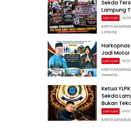
Sekda Ter
Lampung T
Lain-Lain
05/0
KARYA NASIONAL 
Lampung…
Harkopnas 
Jadi Motor
Lain-Lain
30/0
KARYA NASIONAL 
mewarnai…
Ketua YLPK
Sekda Lam
Bukan Teka
Lain-Lain
04/0
KARYA NASIONAL –