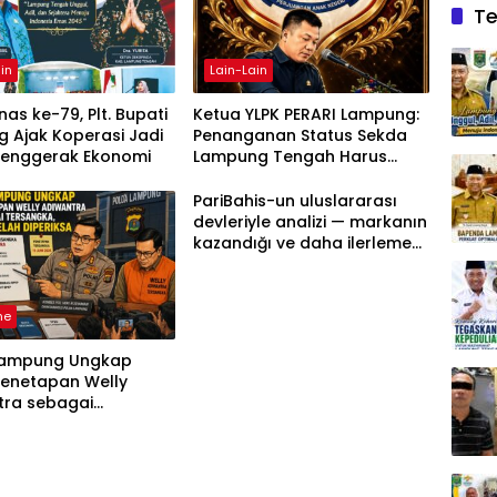
Te
in
Lain-Lain
as ke-79, Plt. Bupati
Ketua YLPK PERARI Lampung:
 Ajak Koperasi Jadi
Penanganan Status Sekda
Penggerak Ekonomi
Lampung Tengah Harus
Berdasarkan Aturan, Bukan
Tekanan Opini
PariBahis-un uluslararası
devleriyle analizi — markanın
kazandığı ve daha ilerlemesi
zorunlu kategoriler
ne
Lampung Ungkap
Penetapan Welly
tra sebagai
ka, 52 Saksi Telah
sa