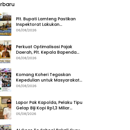
rbaru
Berkualitas
Plt. Bupati Lamteng Pastikan
Inspektorat Lakukan
Pemeriksaan Akhir Masa
06/08/2026
Jabatan 51 Kepala Kampung
Perkuat Optimalisasi Pajak
Daerah, Plt. Kepala Bapenda
Lampung Tengah Minta Seluruh
06/08/2026
Pengelola Tingkatkan Inovasi
dan Efektivitas Kinerja
Komang Koheri Tegaskan
Kepedulian untuk Masyarakat
Lampung Tengah Lewat
06/08/2026
Penyaluran Bantuan Disabilitas
Lapor Pak Kapolda, Pelaku Tipu
Gelap Biji Kopi Rp1,3 Miliar
Dibebaskan: Sempat
05/08/2026
Ditangkap di Jawa Tengah dan
Ditahan di Polda Lampung