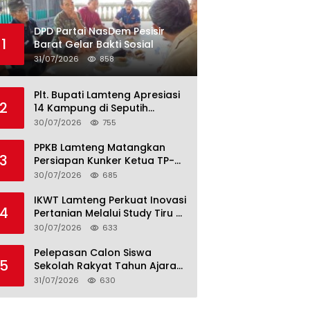
DPD Partai NasDem Pesisir
1
Barat Gelar Bakti Sosial
31/07/2026
858
Plt. Bupati Lamteng Apresiasi
2
14 Kampung di Seputih
Raman Lunas PBB 2026, Harus
30/07/2026
755
Jadi Contoh!
PPKB Lamteng Matangkan
3
Persiapan Kunker Ketua TP-
PKK Provinsi, Launching
30/07/2026
685
Sekolah Lansia di 14 Kampung
Jadi Fokus
IKWT Lamteng Perkuat Inovasi
4
Pertanian Melalui Study Tiru di
P4S Jimmy Hantu Foundation
30/07/2026
633
Pelepasan Calon Siswa
5
Sekolah Rakyat Tahun Ajaran
2026–2027, Plt. Bupati
31/07/2026
630
Lamteng Tegaskan Komitmen
Hadirkan Pendidikan