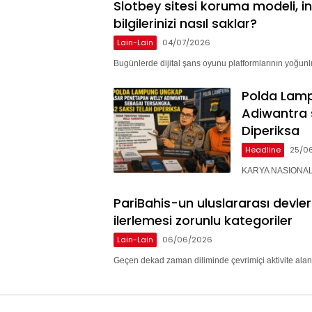
Slotbey sitesi koruma modeli, i
bilgilerinizi nasıl saklar?
Lain-Lain
04/07/2026
Bugünlerde dijital şans oyunu platformlarının yoğunlu
Polda Lam
Adiwantra 
Diperiksa
Headline
25/0
KARYA NASIONAL 
PariBahis-un uluslararası devle
ilerlemesi zorunlu kategoriler
Lain-Lain
06/06/2026
Geçen dekad zaman diliminde çevrimiçi aktivite alan