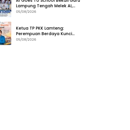
AI Goes To School Bekali Guru
Lampung Tengah Melek AI,
Perkuat Transformasi
05/08/2026
Pendidikan Digital
Ketua TP PKK Lamteng:
Perempuan Berdaya Kunci
Kemajuan Bangsa
05/08/2026