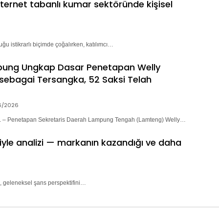
nternet tabanlı kumar sektöründe kişisel
ğu istikrarlı biçimde çoğalırken, katılımcı…
pung Ungkap Dasar Penetapan Welly
sebagai Tersangka, 52 Saksi Telah
6/2026
– Penetapan Sekretaris Daerah Lampung Tengah (Lamteng) Welly…
riyle analizi — markanın kazandığı ve daha
, geleneksel şans perspektifini…