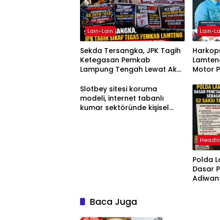
Lain-Lain
Lain-La
Sekda Tersangka, JPK Tagih
Harkopn
Ketegasan Pemkab
Lamteng
Lampung Tengah Lewat Aksi
Motor 
Damai
Slotbey sitesi koruma
modeli, internet tabanlı
kumar sektöründe kişisel
bilgilerinizi nasıl saklar?
Headli
Polda 
Dasar 
Adiwan
Tersang
Diperik
Baca Juga