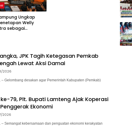
ne
Lampung Ungkap
Penetapan Welly
tra sebagai
ka, 52 Saksi Telah
sa
sangka, JPK Tagih Ketegasan Pemkab
engah Lewat Aksi Damai
8/2026
– Gelombang desakan agar Pemerintah Kabupaten (Pemkab)
ke-79, Plt. Bupati Lamteng Ajak Koperasi
 Penggerak Ekonomi
7/2026
– Semangat kebersamaan dan penguatan ekonomi kerakyatan