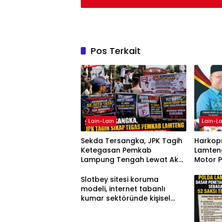
Pos Terkait
Lain-Lain
Lain-La
Sekda Tersangka, JPK Tagih
Harkopn
Ketegasan Pemkab
Lamteng
Lampung Tengah Lewat Aksi
Motor 
Damai
Slotbey sitesi koruma
modeli, internet tabanlı
kumar sektöründe kişisel
bilgilerinizi nasıl saklar?