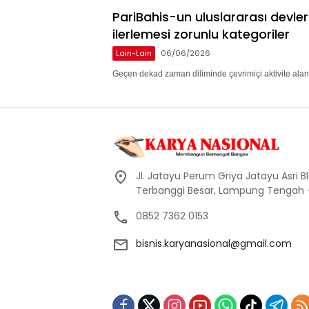
PariBahis-un uluslararası devle
ilerlemesi zorunlu kategoriler
Lain-Lain
06/06/2026
Geçen dekad zaman diliminde çevrimiçi aktivite alan
Jl. Jatayu Perum Griya Jatayu Asri Bl
Terbanggi Besar, Lampung Tengah
0852 7362 0153
bisnis.karyanasional@gmail.com