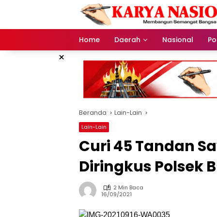
Langsung
ke
konten
Home
Daerah
Nasional
Pol
×
Beranda
Lain-Lain
Lain-Lain
Curi 45 Tandan Sa
Diringkus Polse
2 Min Baca
16/09/2021