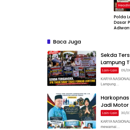
Headli
Polda 
Dasar 
Adiwan
Tersang
Diperik
Baca Juga
Sekda Ter
Lampung T
Lain-Lain
05/0
KARYA NASIONAL 
Lampung…
Harkopnas 
Jadi Motor
Lain-Lain
30/0
KARYA NASIONAL 
mewarnai…