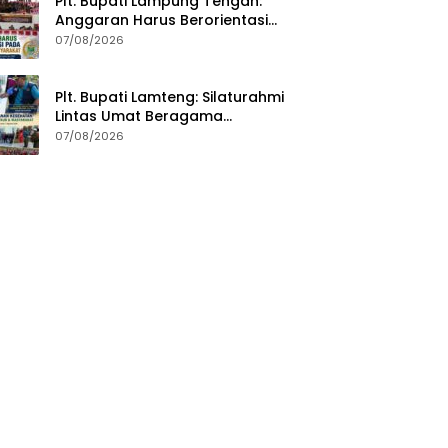
Plt. Bupati Lampung Tengah:
Anggaran Harus Berorientasi
pada Kebutuhan Masyarakat
07/08/2026
Plt. Bupati Lamteng: Silaturahmi
Lintas Umat Beragama
Menjaga Kondusivitas Daerah
07/08/2026