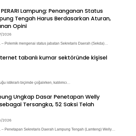
 PERARI Lampung: Penanganan Status
pung Tengah Harus Berdasarkan Aturan,
nan Opini
7/2026
 Polemik mengenai status jabatan Sekretaris Daerah (Sekda)…
nternet tabanlı kumar sektöründe kişisel
ğu istikrarlı biçimde çoğalırken, katılımcı…
pung Ungkap Dasar Penetapan Welly
sebagai Tersangka, 52 Saksi Telah
6/2026
– Penetapan Sekretaris Daerah Lampung Tengah (Lamteng) Welly…