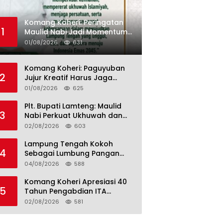
Komang Koheri: Peringatan
1
Maulid Nabi Jadi Momentum
Perkuat Ukhuwah Umat di
01/08/2026
631
Lampung Tengah
Komang Koheri: Paguyuban
2
Jujur Kreatif Harus Jaga
Persatuan untuk Kemajuan
01/08/2026
625
Lampung Tengah
Plt. Bupati Lamteng: Maulid
3
Nabi Perkuat Ukhuwah dan
Jaga Kerukunan Umat
02/08/2026
603
Lampung Tengah Kokoh
4
Sebagai Lumbung Pangan
dan Kekuatan Perkebunan
04/08/2026
588
Lampung, Komang Koheri:
Kemandirian Pangan adalah
Komang Koheri Apresiasi 40
5
Fondasi Menuju Indonesia
Tahun Pengabdian ITA
Emas 2045
Optical Group untuk
02/08/2026
581
Kesehatan Mata Masyarakat
Lamteng