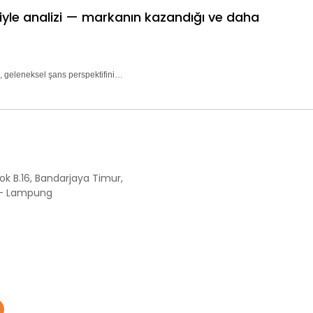
riyle analizi — markanın kazandığı ve daha
, geleneksel şans perspektifini…
ok B.16, Bandarjaya Timur,
 - Lampung