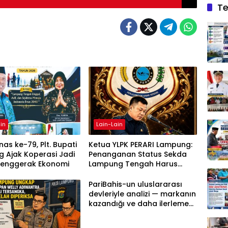
Te
in
Lain-Lain
as ke-79, Plt. Bupati
Ketua YLPK PERARI Lampung:
 Ajak Koperasi Jadi
Penanganan Status Sekda
Penggerak Ekonomi
Lampung Tengah Harus
Berdasarkan Aturan, Bukan
Tekanan Opini
PariBahis-un uluslararası
devleriyle analizi — markanın
kazandığı ve daha ilerlemesi
zorunlu kategoriler