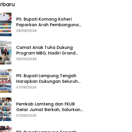
rbaru
Plt. Bupati Komang Koheri
Paparkan Arah Pembangunan
Lampung Tengah, Fokus pada
08/08/2026
SDM, Ekonomi, Infrastruktur
dan Kesejahteraan
Camat Anak Tuha Dukung
Program MBG, Hadiri Grand
Opening Dapur SPPG Negara Aji
08/08/2026
Tua Lampung Tengah
Plt. Bupati Lampung Tengah
Harapkan Dukungan Seluruh
Pimpinan DPRD Bahas RKUA-
07/08/2026
PPAS APBD Tahun 2027
Pemkab Lamteng dan FKUB
Gelar Jumat Berkah, Salurkan
Bantuan Sosial untuk Warga
07/08/2026