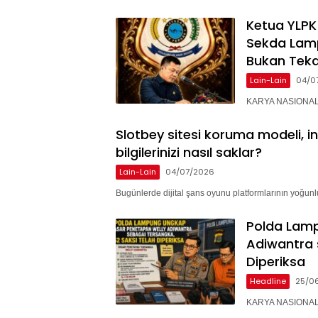
Ketua YLPK
Sekda Lam
Bukan Teka
Lain-Lain
04/0
KARYA NASIONAL –
Slotbey sitesi koruma modeli, i
bilgilerinizi nasıl saklar?
Lain-Lain
04/07/2026
Bugünlerde dijital şans oyunu platformlarının yoğunlu
Polda Lam
Adiwantra 
Diperiksa
Headline
25/0
KARYA NASIONAL 