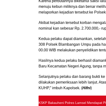
Karena perbutannya diketahui saksi la
menuju kebun miliknya dan benar melih
melaporkan kejadian tersebut ke Polsek
Akibat kejadian tersebut korban mengal
nominal kan sebesar Rp. 2.700.000,- rup
Kedua pelaku dapat diamankan, setelah 
308 Polsek Blambangan Umpu pada hari
00.00 WIB melakukan penyelidikan ten
Hasilnya kedua pelaku berhasil diama
Baru Kecamatan Negeri Agung, tanpa m
Selanjutnya pelaku dan barang bukti 
dilakukan pemeriksaan lebih lanjut. At
KUHP,” imbuh Kapolsek. (
Hifni
)
KSKP Bakauheni Polres Lamsel Mendapat P