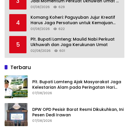
3
Jadi Momentum Perkuat Ukhuwah Umat di
Lampung Tengah
01/08/2026
629
Komang Koheri: Paguyuban Jujur Kreatif
4
Harus Jaga Persatuan untuk Kemajuan
Lampung Tengah
01/08/2026
622
Plt. Bupati Lamteng: Maulid Nabi Perkuat
5
Ukhuwah dan Jaga Kerukunan Umat
02/08/2026
601
Terbaru
Plt. Bupati Lamteng Ajak Masyarakat Jaga
Kelestarian Alam pada Peringatan Hari
Hutan Indonesia 2026
07/08/2026
DPW OPD Pesisir Barat Resmi Dikukuhkan, Ini
Pesen Dedi Irawan
07/08/2026