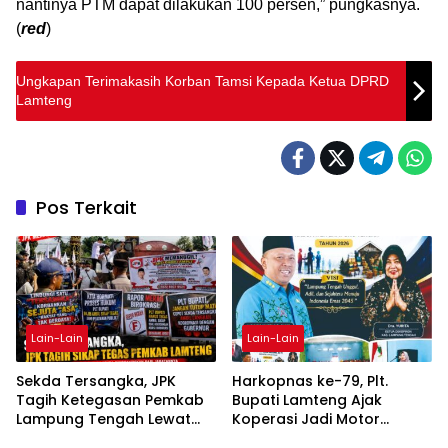
nantinya PTM dapat dilakukan 100 persen,” pungkasnya.
(
red
)
Ungkapan Terimakasih Korban Tamsi Kepada Ketua DPRD
Lamteng
Pos Terkait
Lain-Lain
Lain-Lain
Sekda Tersangka, JPK
Harkopnas ke-79, Plt.
Tagih Ketegasan Pemkab
Bupati Lamteng Ajak
Lampung Tengah Lewat
Koperasi Jadi Motor
Aksi Damai
Penggerak Ekonomi