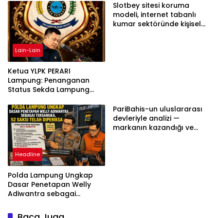
Slotbey sitesi koruma
modeli, internet tabanlı
kumar sektöründe kişisel
bilgilerinizi nasıl saklar?
Lain-Lain
Ketua YLPK PERARI
Lampung: Penanganan
Status Sekda Lampung
Tengah Harus
Berdasarkan Aturan,
PariBahis-un uluslararası
Bukan Tekanan Opini
devleriyle analizi —
markanın kazandığı ve
daha ilerlemesi zorunlu
kategoriler
Headline
Polda Lampung Ungkap
Dasar Penetapan Welly
Adiwantra sebagai
Tersangka, 52 Saksi Telah
Diperiksa
Baca Juga