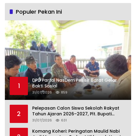
Populer Pekan Ini
DPD Partai NasDem Pesisir Barat Gelar
1
Bakti Sosial
31/07/2026
859
Pelepasan Calon Siswa Sekolah Rakyat
2
Tahun Ajaran 2026–2027, Plt. Bupati
Lamteng Tegaskan Komitmen Hadirkan
31/07/2026
631
Pendidikan Berkualitas
Komang Koheri: Peringatan Maulid Nabi