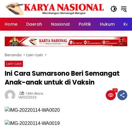
Langsung
ke
konten
Home
Daerah
Nasional
Politik
Hukum
Kes
Beranda
Lain-Lain
Lain-Lain
Ini Cara Sumarsono Beri Semangat
Anak-anak untuk di Vaksin
70
1 Min Baca
14/01/2022