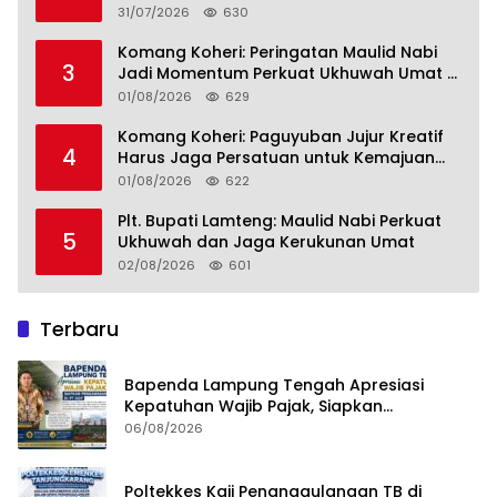
Lamteng Tegaskan Komitmen Hadirkan
31/07/2026
630
Pendidikan Berkualitas
Komang Koheri: Peringatan Maulid Nabi
3
Jadi Momentum Perkuat Ukhuwah Umat di
Lampung Tengah
01/08/2026
629
Komang Koheri: Paguyuban Jujur Kreatif
4
Harus Jaga Persatuan untuk Kemajuan
Lampung Tengah
01/08/2026
622
Plt. Bupati Lamteng: Maulid Nabi Perkuat
5
Ukhuwah dan Jaga Kerukunan Umat
02/08/2026
601
Terbaru
Bapenda Lampung Tengah Apresiasi
Kepatuhan Wajib Pajak, Siapkan
Pengawasan Terpadu di PT GGP
06/08/2026
Poltekkes Kaji Penanggulangan TB di