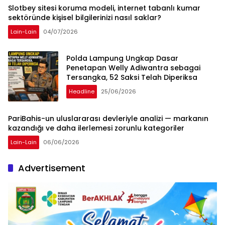
Slotbey sitesi koruma modeli, internet tabanlı kumar
sektöründe kişisel bilgilerinizi nasıl saklar?
Lain-Lain
04/07/2026
Polda Lampung Ungkap Dasar
Penetapan Welly Adiwantra sebagai
Tersangka, 52 Saksi Telah Diperiksa
Headline
25/06/2026
PariBahis-un uluslararası devleriyle analizi — markanın
kazandığı ve daha ilerlemesi zorunlu kategoriler
Lain-Lain
06/06/2026
Advertisement