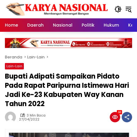
Langsung
ke
konten
Home
Daerah
Nasional
Politik
Hukum
Kes
Beranda
Lain-Lain
Lain-Lain
Bupati Adipati Sampaikan Pidato
Pada Rapat Paripurna Istimewa Hari
Jadi Ke-23 Kabupaten Way Kanan
Tahun 2022
68
3 Min Baca
27/04/2022