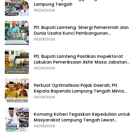
Lampung Tengah
06/08/2026
Plt. Bupati Lamteng: Sinergi Pemerintah dan
Dunia Usaha Kunci Pembangunan
Berkelanjutan
06/08/2026
Plt. Bupati Lamteng Pastikan Inspektorat
Lakukan Pemeriksaan Akhir Masa Jabatan
51 Kepala Kampung
06/08/2026
Perkuat Optimalisasi Pajak Daerah, Plt.
Kepala Bapenda Lampung Tengah Minta
Seluruh Pengelola Tingkatkan Inovasi dan
06/08/2026
Efektivitas Kinerja
Komang Koheri Tegaskan Kepedulian untuk
Masyarakat Lampung Tengah Lewat
Penyaluran Bantuan Disabilitas
06/08/2026