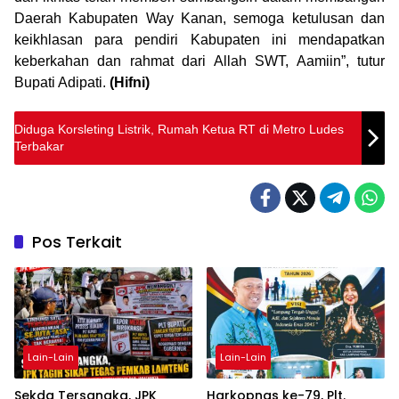
Daerah Kabupaten Way Kanan, semoga ketulusan dan
keikhlasan para pendiri Kabupaten ini mendapatkan
keberkahan dan rahmat dari Allah SWT, Aamiin”, tutur
Bupati Adipati.
(Hifni)
Diduga Korsleting Listrik, Rumah Ketua RT di Metro Ludes
Terbakar
Pos Terkait
Lain-Lain
Lain-Lain
Sekda Tersangka, JPK
Harkopnas ke-79, Plt.