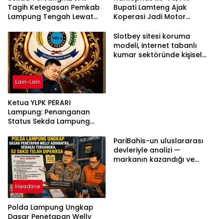
Tagih Ketegasan Pemkab
Bupati Lamteng Ajak
Lampung Tengah Lewat
Koperasi Jadi Motor
Aksi Damai
Penggerak Ekonomi
Slotbey sitesi koruma
modeli, internet tabanlı
kumar sektöründe kişisel
bilgilerinizi nasıl saklar?
Lain-Lain
Ketua YLPK PERARI
Lampung: Penanganan
Status Sekda Lampung
Tengah Harus
Berdasarkan Aturan,
PariBahis-un uluslararası
Bukan Tekanan Opini
devleriyle analizi —
markanın kazandığı ve
daha ilerlemesi zorunlu
kategoriler
Headline
Polda Lampung Ungkap
Dasar Penetapan Welly