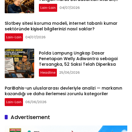
Bukan Tekanan Opini
Lain-Lain
04/07/2026
Slotbey sitesi koruma modeli, internet tabanlı kumar
sektöründe kişisel bilgilerinizi nasıl saklar?
Lain-Lain
04/07/2026
Polda Lampung Ungkap Dasar
Penetapan Welly Adiwantra sebagai
Tersangka, 52 Saksi Telah Diperiksa
Headline
25/06/2026
PariBahis-un uluslararası devleriyle analizi — markanın
kazandığı ve daha ilerlemesi zorunlu kategoriler
Lain-Lain
06/06/2026
Advertisement