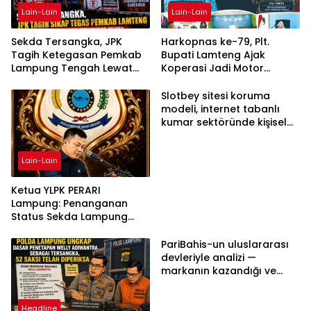
Lain-Lain
Lain-Lain
Sekda Tersangka, JPK
Harkopnas ke-79, Plt.
Tagih Ketegasan Pemkab
Bupati Lamteng Ajak
Lampung Tengah Lewat
Koperasi Jadi Motor
Aksi Damai
Penggerak Ekonomi
Slotbey sitesi koruma
modeli, internet tabanlı
kumar sektöründe kişisel
bilgilerinizi nasıl saklar?
Lain-Lain
Ketua YLPK PERARI
Lampung: Penanganan
Status Sekda Lampung
Tengah Harus
Berdasarkan Aturan,
PariBahis-un uluslararası
Bukan Tekanan Opini
devleriyle analizi —
markanın kazandığı ve
daha ilerlemesi zorunlu
kategoriler
Headline