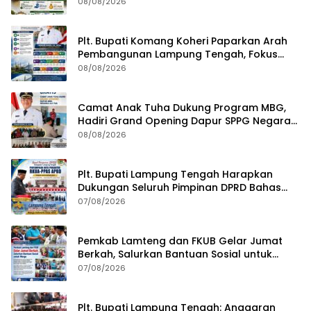
08/08/2026
Plt. Bupati Komang Koheri Paparkan Arah
Pembangunan Lampung Tengah, Fokus
pada SDM, Ekonomi, Infrastruktur dan
08/08/2026
Kesejahteraan
Camat Anak Tuha Dukung Program MBG,
Hadiri Grand Opening Dapur SPPG Negara
Aji Tua Lampung Tengah
08/08/2026
Plt. Bupati Lampung Tengah Harapkan
Dukungan Seluruh Pimpinan DPRD Bahas
RKUA-PPAS APBD Tahun 2027
07/08/2026
Pemkab Lamteng dan FKUB Gelar Jumat
Berkah, Salurkan Bantuan Sosial untuk
Warga
07/08/2026
Plt. Bupati Lampung Tengah: Anggaran