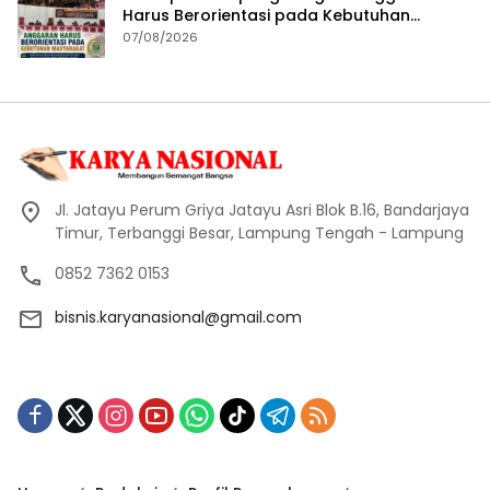
Harus Berorientasi pada Kebutuhan
Masyarakat
07/08/2026
Jl. Jatayu Perum Griya Jatayu Asri Blok B.16, Bandarjaya
Timur, Terbanggi Besar, Lampung Tengah - Lampung
0852 7362 0153
bisnis.karyanasional@gmail.com