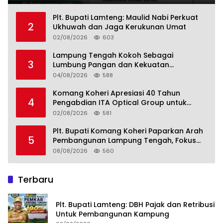
Plt. Bupati Lamteng: Maulid Nabi Perkuat
2
Ukhuwah dan Jaga Kerukunan Umat
02/08/2026
603
Lampung Tengah Kokoh Sebagai
3
Lumbung Pangan dan Kekuatan
Perkebunan Lampung, Komang Koheri:
04/08/2026
588
Kemandirian Pangan adalah Fondasi
Menuju Indonesia Emas 2045
Komang Koheri Apresiasi 40 Tahun
4
Pengabdian ITA Optical Group untuk
Kesehatan Mata Masyarakat Lamteng
02/08/2026
581
Plt. Bupati Komang Koheri Paparkan Arah
5
Pembangunan Lampung Tengah, Fokus
pada SDM, Ekonomi, Infrastruktur dan
08/08/2026
560
Kesejahteraan
Terbaru
Plt. Bupati Lamteng: DBH Pajak dan Retribusi
Untuk Pembangunan Kampung