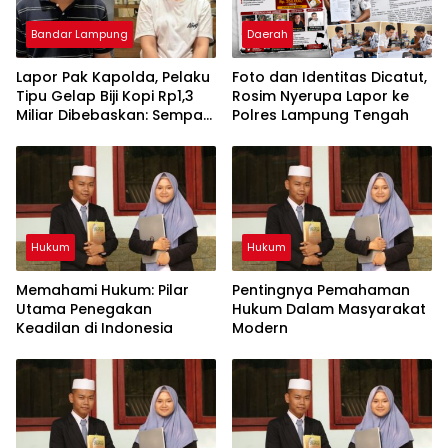
Bandar Lampung
Daerah
Lapor Pak Kapolda, Pelaku
Foto dan Identitas Dicatut,
Tipu Gelap Biji Kopi Rp1,3
Rosim Nyerupa Lapor ke
Miliar Dibebaskan: Sempat
Polres Lampung Tengah
Ditangkap di Jawa Tengah
dan Ditahan di Polda
Lampung
Hukum
Hukum
Memahami Hukum: Pilar
Pentingnya Pemahaman
Utama Penegakan
Hukum Dalam Masyarakat
Keadilan di Indonesia
Modern