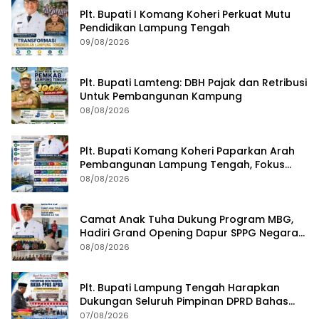
Plt. Bupati I Komang Koheri Perkuat Mutu
Pendidikan Lampung Tengah
09/08/2026
Plt. Bupati Lamteng: DBH Pajak dan Retribusi
Untuk Pembangunan Kampung
08/08/2026
Plt. Bupati Komang Koheri Paparkan Arah
Pembangunan Lampung Tengah, Fokus
pada SDM, Ekonomi, Infrastruktur dan
08/08/2026
Kesejahteraan
Camat Anak Tuha Dukung Program MBG,
Hadiri Grand Opening Dapur SPPG Negara
Aji Tua Lampung Tengah
08/08/2026
Plt. Bupati Lampung Tengah Harapkan
Dukungan Seluruh Pimpinan DPRD Bahas
RKUA-PPAS APBD Tahun 2027
07/08/2026