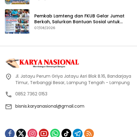
Pemkab Lamteng dan FKUB Gelar Jumat
Berkah, Salurkan Bantuan Sosial untuk
Warga
07/08/2026
Jl. Jatayu Perum Griya Jatayu Asri Blok B.16, Bandarjaya
Timur, Terbanggi Besar, Lampung Tengah - Lampung
0852 7362 0153
bisnis.karyanasional@gmail.com