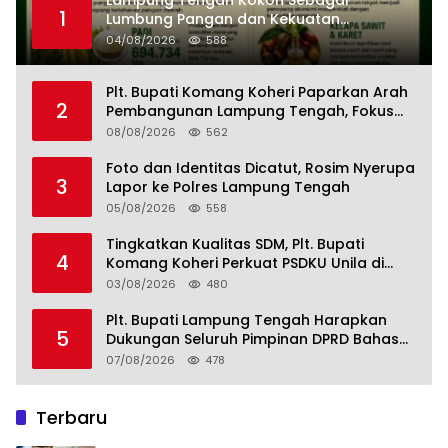
1
Lumbung Pangan dan Kekuatan
Perkebunan Lampung, Komang Koheri:
04/08/2026
588
Kemandirian Pangan adalah Fondasi
Menuju Indonesia Emas 2045
Plt. Bupati Komang Koheri Paparkan Arah
2
Pembangunan Lampung Tengah, Fokus
pada SDM, Ekonomi, Infrastruktur dan
08/08/2026
562
Kesejahteraan
Foto dan Identitas Dicatut, Rosim Nyerupa
3
Lapor ke Polres Lampung Tengah
05/08/2026
558
Tingkatkan Kualitas SDM, Plt. Bupati
4
Komang Koheri Perkuat PSDKU Unila di
Lampung Tengah
03/08/2026
480
Plt. Bupati Lampung Tengah Harapkan
5
Dukungan Seluruh Pimpinan DPRD Bahas
RKUA-PPAS APBD Tahun 2027
07/08/2026
478
Terbaru