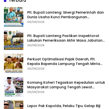
Terbaru
Plt. Bupati Lamteng: Sinergi Pemerintah dan
Dunia Usaha Kunci Pembangunan
Berkelanjutan
06/08/2026
Plt. Bupati Lamteng Pastikan Inspektorat
Lakukan Pemeriksaan Akhir Masa Jabatan
51 Kepala Kampung
06/08/2026
Perkuat Optimalisasi Pajak Daerah, Plt.
Kepala Bapenda Lampung Tengah Minta
Seluruh Pengelola Tingkatkan Inovasi dan
06/08/2026
Efektivitas Kinerja
Komang Koheri Tegaskan Kepedulian untuk
Masyarakat Lampung Tengah Lewat
Penyaluran Bantuan Disabilitas
06/08/2026
Lapor Pak Kapolda, Pelaku Tipu Gelap Biji