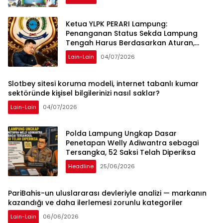
Ketua YLPK PERARI Lampung:
Penanganan Status Sekda Lampung
Tengah Harus Berdasarkan Aturan,
Bukan Tekanan Opini
Lain-Lain
04/07/2026
Slotbey sitesi koruma modeli, internet tabanlı kumar
sektöründe kişisel bilgilerinizi nasıl saklar?
Lain-Lain
04/07/2026
Polda Lampung Ungkap Dasar
Penetapan Welly Adiwantra sebagai
Tersangka, 52 Saksi Telah Diperiksa
Headline
25/06/2026
PariBahis-un uluslararası devleriyle analizi — markanın
kazandığı ve daha ilerlemesi zorunlu kategoriler
Lain-Lain
06/06/2026