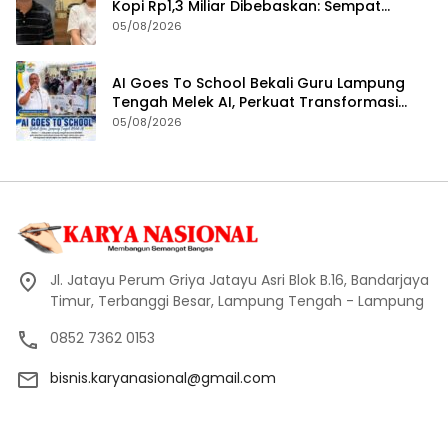
Kopi Rp1,3 Miliar Dibebaskan: Sempat
Ditangkap di Jawa Tengah dan Ditahan di
05/08/2026
Polda Lampung
AI Goes To School Bekali Guru Lampung
Tengah Melek AI, Perkuat Transformasi
Pendidikan Digital
05/08/2026
Jl. Jatayu Perum Griya Jatayu Asri Blok B.16, Bandarjaya
Timur, Terbanggi Besar, Lampung Tengah - Lampung
0852 7362 0153
bisnis.karyanasional@gmail.com