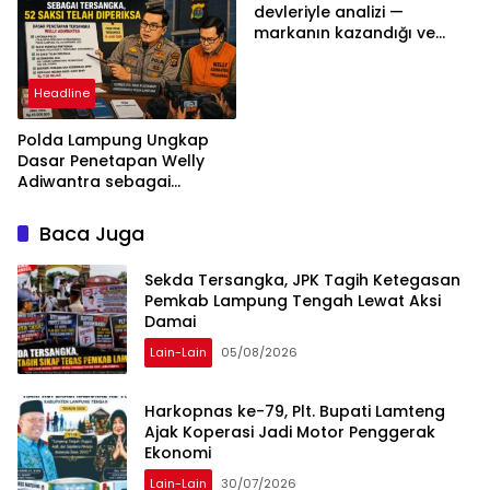
Bukan Tekanan Opini
devleriyle analizi —
markanın kazandığı ve
daha ilerlemesi zorunlu
kategoriler
Headline
Polda Lampung Ungkap
Dasar Penetapan Welly
Adiwantra sebagai
Tersangka, 52 Saksi Telah
Diperiksa
Baca Juga
Sekda Tersangka, JPK Tagih Ketegasan
Pemkab Lampung Tengah Lewat Aksi
Damai
Lain-Lain
05/08/2026
Harkopnas ke-79, Plt. Bupati Lamteng
Ajak Koperasi Jadi Motor Penggerak
Ekonomi
Lain-Lain
30/07/2026