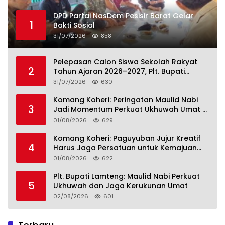
DPD Partai NasDem Pesisir Barat Gelar
1
Bakti Sosial
31/07/2026
858
Pelepasan Calon Siswa Sekolah Rakyat
2
Tahun Ajaran 2026–2027, Plt. Bupati
Lamteng Tegaskan Komitmen Hadirkan
31/07/2026
630
Pendidikan Berkualitas
Komang Koheri: Peringatan Maulid Nabi
3
Jadi Momentum Perkuat Ukhuwah Umat di
Lampung Tengah
01/08/2026
629
Komang Koheri: Paguyuban Jujur Kreatif
4
Harus Jaga Persatuan untuk Kemajuan
Lampung Tengah
01/08/2026
622
Plt. Bupati Lamteng: Maulid Nabi Perkuat
5
Ukhuwah dan Jaga Kerukunan Umat
02/08/2026
601