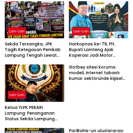
Lain-Lain
Lain-Lain
Sekda Tersangka, JPK
Harkopnas ke-79, Plt.
Tagih Ketegasan Pemkab
Bupati Lamteng Ajak
Lampung Tengah Lewat
Koperasi Jadi Motor
Aksi Damai
Penggerak Ekonomi
Slotbey sitesi koruma
modeli, internet tabanlı
kumar sektöründe kişisel
bilgilerinizi nasıl saklar?
Lain-Lain
Ketua YLPK PERARI
Lampung: Penanganan
Status Sekda Lampung
Tengah Harus
Berdasarkan Aturan,
PariBahis-un uluslararası