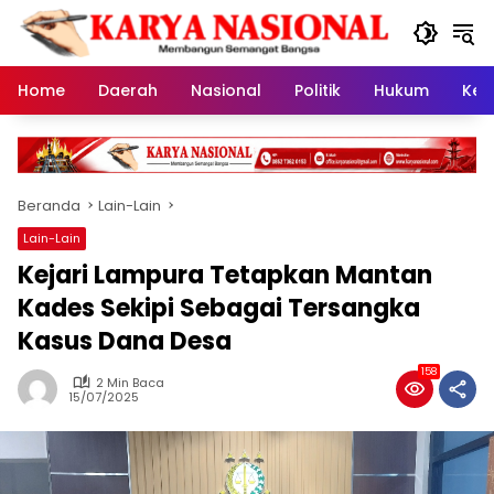
Langsung
ke
konten
Home
Daerah
Nasional
Politik
Hukum
Kes
Beranda
Lain-Lain
Lain-Lain
Kejari Lampura Tetapkan Mantan
Kades Sekipi Sebagai Tersangka
Kasus Dana Desa
158
2 Min Baca
15/07/2025