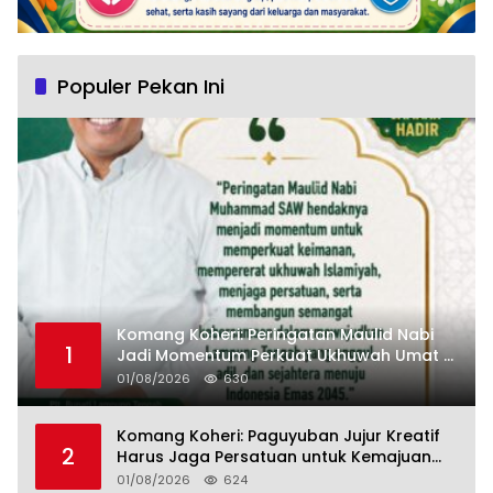
Populer Pekan Ini
Komang Koheri: Peringatan Maulid Nabi
1
Jadi Momentum Perkuat Ukhuwah Umat di
Lampung Tengah
01/08/2026
630
Komang Koheri: Paguyuban Jujur Kreatif
2
Harus Jaga Persatuan untuk Kemajuan
Lampung Tengah
01/08/2026
624