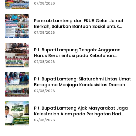
RKUA-PPAS APBD Tahun 2027
07/08/2026
Pemkab Lamteng dan FKUB Gelar Jumat
Berkah, Salurkan Bantuan Sosial untuk
Warga
07/08/2026
Plt. Bupati Lampung Tengah: Anggaran
Harus Berorientasi pada Kebutuhan
Masyarakat
07/08/2026
Plt. Bupati Lamteng: Silaturahmi Lintas Umat
Beragama Menjaga Kondusivitas Daerah
07/08/2026
Plt. Bupati Lamteng Ajak Masyarakat Jaga
Kelestarian Alam pada Peringatan Hari
Hutan Indonesia 2026
07/08/2026