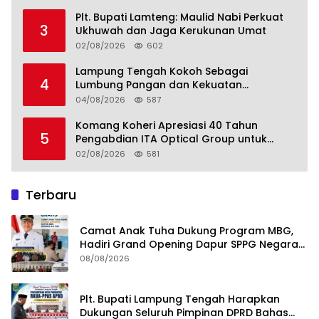
Plt. Bupati Lamteng: Maulid Nabi Perkuat
3
Ukhuwah dan Jaga Kerukunan Umat
02/08/2026
602
Lampung Tengah Kokoh Sebagai
4
Lumbung Pangan dan Kekuatan
Perkebunan Lampung, Komang Koheri:
04/08/2026
587
Kemandirian Pangan adalah Fondasi
Menuju Indonesia Emas 2045
Komang Koheri Apresiasi 40 Tahun
5
Pengabdian ITA Optical Group untuk
Kesehatan Mata Masyarakat Lamteng
02/08/2026
581
Terbaru
Camat Anak Tuha Dukung Program MBG,
Hadiri Grand Opening Dapur SPPG Negara
Aji Tua Lampung Tengah
08/08/2026
Plt. Bupati Lampung Tengah Harapkan
Dukungan Seluruh Pimpinan DPRD Bahas