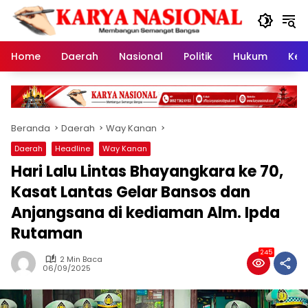
Langsung
ke
konten
Home
Daerah
Nasional
Politik
Hukum
Kes
Beranda
Daerah
Way Kanan
Daerah
Headline
Way Kanan
Hari Lalu Lintas Bhayangkara ke 70,
Kasat Lantas Gelar Bansos dan
Anjangsana di kediaman Alm. Ipda
Rutaman
245
2 Min Baca
06/09/2025