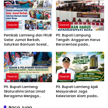
Lampung Tengah
RKUA-PPAS APBD Tahun
2027
Daerah
Daerah
Pemkab Lamteng dan FKUB
Plt. Bupati Lampung
Gelar Jumat Berkah,
Tengah: Anggaran Harus
Salurkan Bantuan Sosial
Berorientasi pada
untuk Warga
Kebutuhan Masyarakat
Daerah
Daerah
Plt. Bupati Lamteng:
Plt. Bupati Lamteng Ajak
Silaturahmi Lintas Umat
Masyarakat Jaga
Beragama Menjaga
Kelestarian Alam pada
Kondusivitas Daerah
Peringatan Hari Hutan
Indonesia 2026
Baca Juga