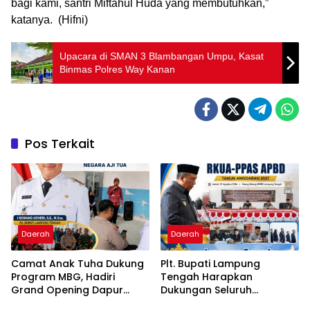
bagi kami, santri Miftahul Huda yang membutuhkan,”
katanya. (Hifni)
Upacara di SMAN 3 Blambangan Umpu, Kasat
Binmas Polres Way Kanan
Pos Terkait
Daerah
Daerah
Camat Anak Tuha Dukung
Plt. Bupati Lampung
Program MBG, Hadiri
Tengah Harapkan
Grand Opening Dapur
Dukungan Seluruh
SPPG Negara Aji Tua
Pimpinan DPRD Bahas