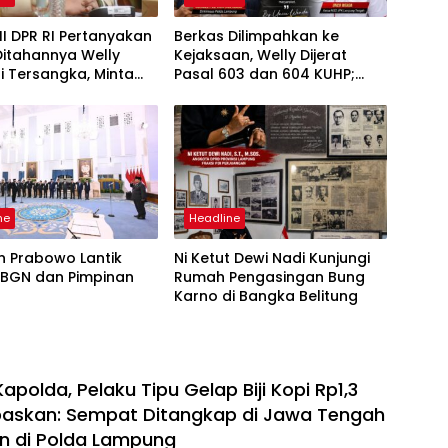
III DPR RI Pertanyakan
Berkas Dilimpahkan ke
Ditahannya Welly
Kejaksaan, Welly Dijerat
 Tersangka, Minta
Pasal 603 dan 604 KUHP;
ut Tuntas Kasus
Ketua NGO JPK Minta Kejati
r
Transparan Teliti Berkas
Perkara
ne
Headline
n Prabowo Lantik
Ni Ketut Dewi Nadi Kunjungi
 BGN dan Pimpinan
Rumah Pengasingan Bung
Karno di Bangka Belitung
apolda, Pelaku Tipu Gelap Biji Kopi Rp1,3
ebaskan: Sempat Ditangkap di Jawa Tengah
n di Polda Lampung