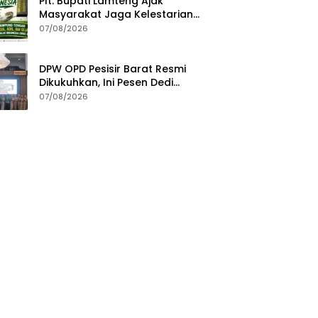
Plt. Bupati Lamteng Ajak
Masyarakat Jaga Kelestarian
Alam pada Peringatan Hari
07/08/2026
Hutan Indonesia 2026
DPW OPD Pesisir Barat Resmi
Dikukuhkan, Ini Pesen Dedi
Irawan
07/08/2026