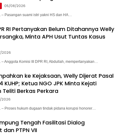
g
05/08/2026
 Pasangan suami istri yakni HS dan HA…
DPR RI Pertanyakan Belum Ditahannya Welly
rsangka, Minta APH Usut Tuntas Kasus
7/2026
 Anggota Komisi III DPR RI, Abdullah, mempertanyakan…
mpahkan ke Kejaksaan, Welly Dijerat Pasal
4 KUHP; Ketua NGO JPK Minta Kejati
Teliti Berkas Perkara
7/2026
 Proses hukum dugaan tindak pidana korupsi honorer…
pung Tengah Fasilitasi Dialog
 dan PTPN VII