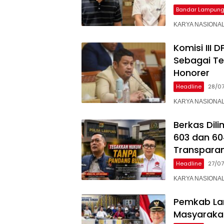
Bandar Lampun
KARYA NASIONAL –
Komisi III 
Sebagai Te
Honorer
Headline
28/0
KARYA NASIONAL –
Berkas Dili
603 dan 60
Transparan 
Headline
27/0
KARYA NASIONAL –
Pemkab Lam
Masyarakat