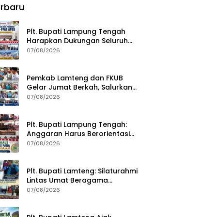
rbaru
Plt. Bupati Lampung Tengah
Harapkan Dukungan Seluruh
Pimpinan DPRD Bahas RKUA-
07/08/2026
PPAS APBD Tahun 2027
Pemkab Lamteng dan FKUB
Gelar Jumat Berkah, Salurkan
Bantuan Sosial untuk Warga
07/08/2026
Plt. Bupati Lampung Tengah:
Anggaran Harus Berorientasi
pada Kebutuhan Masyarakat
07/08/2026
Plt. Bupati Lamteng: Silaturahmi
Lintas Umat Beragama
Menjaga Kondusivitas Daerah
07/08/2026