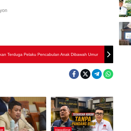
Yoyon
nkan Terduga Pelaku Pencabulan Anak Dibawah Umur
ne
Headline