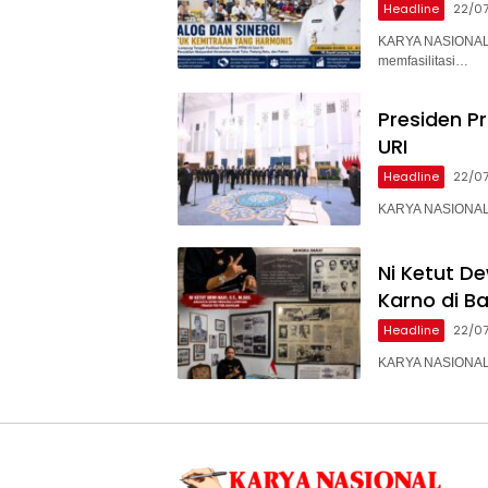
Headline
22/0
KARYA NASIONAL 
memfasilitasi…
Presiden P
URI
Headline
22/0
KARYA NASIONAL –
Ni Ketut D
Karno di B
Headline
22/0
KARYA NASIONAL 