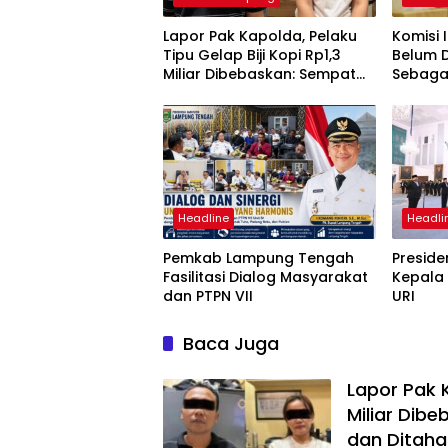
Lapor Pak Kapolda, Pelaku
Komisi 
Tipu Gelap Biji Kopi Rp1,3
Belum 
Miliar Dibebaskan: Sempat
Sebagai
Ditangkap di Jawa Tengah
APH Us
dan Ditahan di Polda
Honore
Lampung
Headline
Headli
Pemkab Lampung Tengah
Preside
Fasilitasi Dialog Masyarakat
Kepala
dan PTPN VII
URI
Baca Juga
Lapor Pak K
Miliar Dib
dan Ditaha