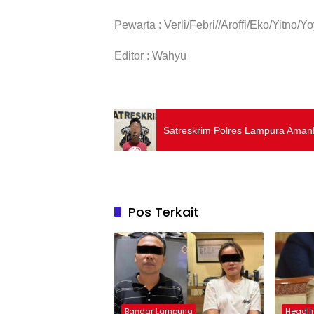
Pewarta : Verli/Febri//Aroffi/Eko/Yitno/
Editor : Wahyu
Satreskrim Polres Lampura Ama
Pos Terkait
Bandar Lampung
Headli