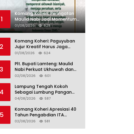
Komang Koheri: Peringatan
1
Maulid Nabi Jadi Momentum
Perkuat Ukhuwah Umat di
01/08/2026
629
Lampung Tengah
Komang Koheri: Paguyuban
2
Jujur Kreatif Harus Jaga
Persatuan untuk Kemajuan
01/08/2026
624
Lampung Tengah
Plt. Bupati Lamteng: Maulid
3
Nabi Perkuat Ukhuwah dan
Jaga Kerukunan Umat
02/08/2026
601
Lampung Tengah Kokoh
4
Sebagai Lumbung Pangan
dan Kekuatan Perkebunan
04/08/2026
587
Lampung, Komang Koheri:
Kemandirian Pangan adalah
Komang Koheri Apresiasi 40
5
Fondasi Menuju Indonesia
Tahun Pengabdian ITA
Emas 2045
Optical Group untuk
02/08/2026
581
Kesehatan Mata Masyarakat
Lamteng