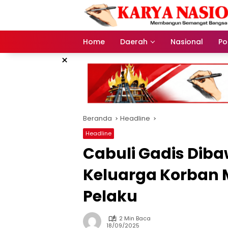
Langsung
ke
konten
Home
Daerah
Nasional
Pol
×
Beranda
Headline
Headline
Cabuli Gadis Dib
Keluarga Korban 
Pelaku
2 Min Baca
18/09/2025