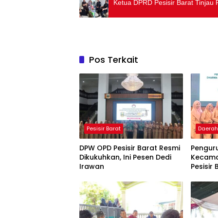
Ketua DPRD Pesisir Barat Tinja
Pos Terkait
Pesisir Barat
Daera
DPW OPD Pesisir Barat Resmi
Pengur
Dikukuhkan, Ini Pesen Dedi
Kecama
Irawan
Pesisir
Dikuku