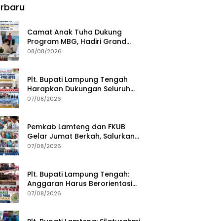
rbaru
Camat Anak Tuha Dukung
Program MBG, Hadiri Grand
Opening Dapur SPPG Negara Aji
08/08/2026
Tua Lampung Tengah
Plt. Bupati Lampung Tengah
Harapkan Dukungan Seluruh
Pimpinan DPRD Bahas RKUA-
07/08/2026
PPAS APBD Tahun 2027
Pemkab Lamteng dan FKUB
Gelar Jumat Berkah, Salurkan
Bantuan Sosial untuk Warga
07/08/2026
Plt. Bupati Lampung Tengah:
Anggaran Harus Berorientasi
pada Kebutuhan Masyarakat
07/08/2026