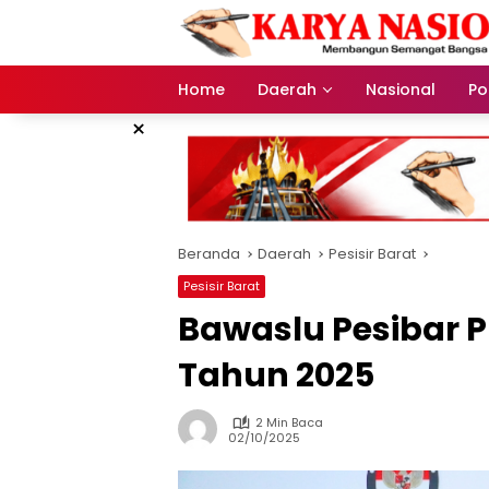
Langsung
ke
konten
Home
Daerah
Nasional
Pol
×
Beranda
Daerah
Pesisir Barat
Pesisir Barat
Bawaslu Pesibar Pl
Tahun 2025
2 Min Baca
02/10/2025