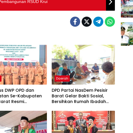
u Pembangunan RSUD Krui
h
Daerah
us DWP OPD dan
DPD Partai NasDem Pesisir
tan Se-Kabupaten
Barat Gelar Bakti Sosial,
 Barat Resmi
Bersihkan Rumah Ibadah
hkan
dan Layani Cukur Rambut
Gratis