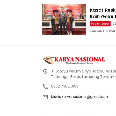
Kasat Resk
Raih Gelar
Pesisir Barat
2
KARYANASIONAL – 
Jl. Jatayu Perum Griya Jatayu Asri Bl
Terbanggi Besar, Lampung Tengah
0852 7362 0153
bisnis.karyanasional@gmail.com