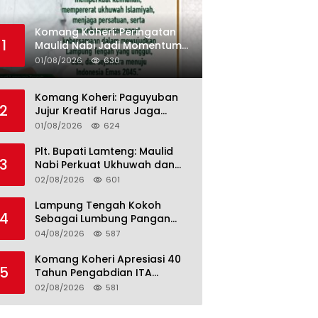
Komang Koheri: Peringatan
1
Maulid Nabi Jadi Momentum
Perkuat Ukhuwah Umat di
01/08/2026
630
Lampung Tengah
Komang Koheri: Paguyuban
2
Jujur Kreatif Harus Jaga
Persatuan untuk Kemajuan
01/08/2026
624
Lampung Tengah
Plt. Bupati Lamteng: Maulid
3
Nabi Perkuat Ukhuwah dan
Jaga Kerukunan Umat
02/08/2026
601
Lampung Tengah Kokoh
4
Sebagai Lumbung Pangan
dan Kekuatan Perkebunan
04/08/2026
587
Lampung, Komang Koheri:
Kemandirian Pangan adalah
Komang Koheri Apresiasi 40
5
Fondasi Menuju Indonesia
Tahun Pengabdian ITA
Emas 2045
Optical Group untuk
02/08/2026
581
Kesehatan Mata Masyarakat
Lamteng