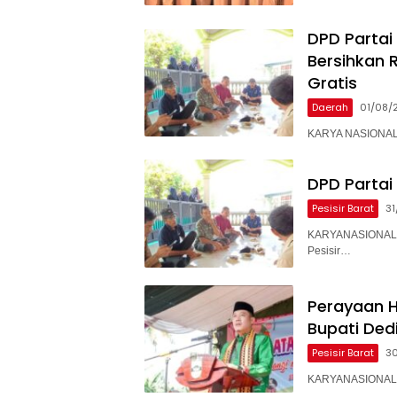
DPD Partai 
Bersihkan 
Gratis
Daerah
01/08/
KARYA NASIONAL 
DPD Partai 
Pesisir Barat
31
KARYANASIONAL –
Pesisir…
Perayaan H
Bupati Ded
Pesisir Barat
3
KARYANASIONAL – 