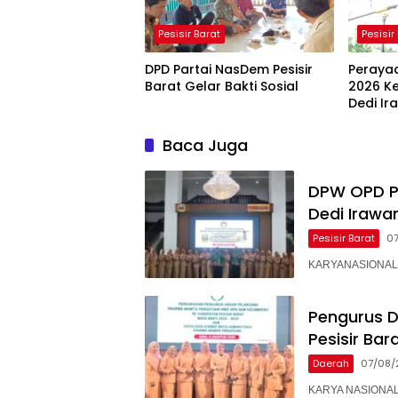
Pesisir Barat
Pesisir
DPD Partai NasDem Pesisir
Perayaa
Barat Gelar Bakti Sosial
2026 Ke
Dedi Ir
Baca Juga
DPW OPD Pe
Dedi Irawa
Pesisir Barat
0
KARYANASIONAL – 
Pengurus 
Pesisir Ba
Daerah
07/08/
KARYA NASIONAL – 