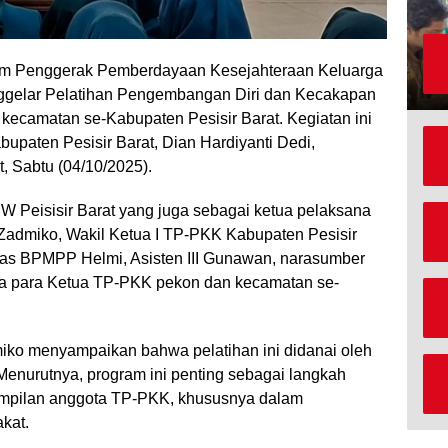
im Penggerak Pemberdayaan Kesejahteraan Keluarga
ggelar Pelatihan Pengembangan Diri dan Kecakapan
ecamatan se-Kabupaten Pesisir Barat. Kegiatan ini
paten Pesisir Barat, Dian Hardiyanti Dedi,
, Sabtu (04/10/2025).
W Peisisir Barat yang juga sebagai ketua pelaksana
i Zadmiko, Wakil Ketua I TP-PKK Kabupaten Pesisir
inas BPMPP Helmi, Asisten III Gunawan, narasumber
rta para Ketua TP-PKK pekon dan kecamatan se-
miko menyampaikan bahwa pelatihan ini didanai oleh
nurutnya, program ini penting sebagai langkah
rampilan anggota TP-PKK, khususnya dalam
kat.