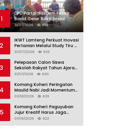
DPD Partai NasDem Pesisir
1
Barat Gelar Bakti Sosial
31/07/2026
858
IKWT Lamteng Perkuat Inovasi
2
Pertanian Melalui Study Tiru di
P4S Jimmy Hantu Foundation
30/07/2026
633
Pelepasan Calon Siswa
3
Sekolah Rakyat Tahun Ajaran
2026–2027, Plt. Bupati
31/07/2026
630
Lamteng Tegaskan Komitmen
Hadirkan Pendidikan
Komang Koheri: Peringatan
4
Berkualitas
Maulid Nabi Jadi Momentum
Perkuat Ukhuwah Umat di
01/08/2026
629
Lampung Tengah
Komang Koheri: Paguyuban
5
Jujur Kreatif Harus Jaga
Persatuan untuk Kemajuan
01/08/2026
622
Lampung Tengah