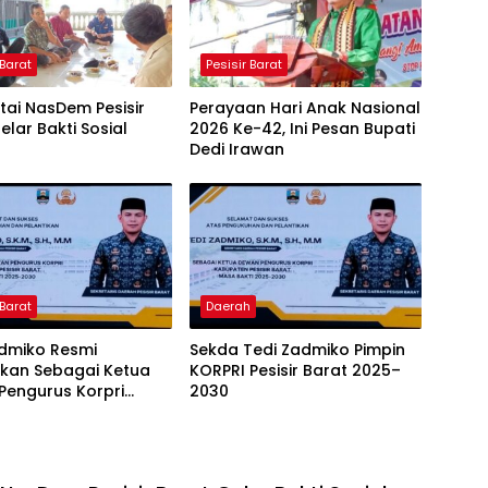
 Barat
Pesisir Barat
tai NasDem Pesisir
Perayaan Hari Anak Nasional
elar Bakti Sosial
2026 Ke-42, Ini Pesan Bupati
Dedi Irawan
 Barat
Daerah
admiko Resmi
Sekda Tedi Zadmiko Pimpin
hkan Sebagai Ketua
KORPRI Pesisir Barat 2025–
Pengurus Korpri
2030
 Barat Periode 2025–