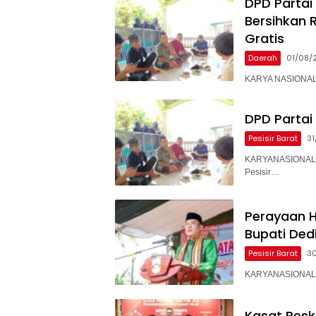
DPD Partai 
Bersihkan 
Gratis
Daerah
01/08/
KARYA NASIONAL 
DPD Partai 
Pesisir Barat
31
KARYANASIONAL –
Pesisir…
Perayaan H
Bupati Ded
Pesisir Barat
3
KARYANASIONAL – 
Kasat Resk