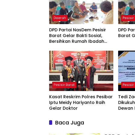
Daerah
Pesisir
DPD Partai NasDem Pesisir
DPD Par
Barat Gelar Bakti Sosial,
Barat G
Bersihkan Rumah Ibadah
dan Layani Cukur Rambut
Gratis
Pesisir Barat
Pesisir
Kasat Reskrim Polres Pesibar
Tedi Z
Iptu Meidy Hariyanto Raih
Dikuku
Gelar Doktor
Dewan 
Pesisir
2030
Baca Juga