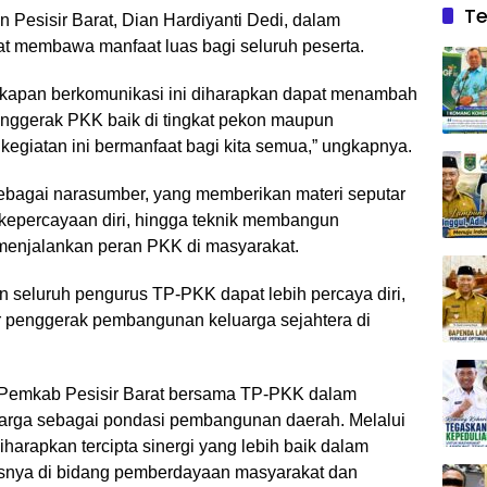
Te
Pesisir Barat, Dian Hardiyanti Dedi, dalam
at membawa manfaat luas bagi seluruh peserta.
akapan berkomunikasi ini diharapkan dapat menambah
ggerak PKK baik di tingkat pekon maupun
giatan ini bermanfaat bagi kita semua,” ungkapnya.
ebagai narasumber, yang memberikan materi seputar
n kepercayaan diri, hingga teknik membangun
menjalankan peran PKK di masyarakat.
n seluruh pengurus TP-PKK dapat lebih percaya diri,
r penggerak pembangunan keluarga sejahtera di
a Pemkab Pesisir Barat bersama TP-PKK dalam
arga sebagai pondasi pembangunan daerah. Melalui
harapkan tercipta sinergi yang lebih baik dalam
snya di bidang pemberdayaan masyarakat dan