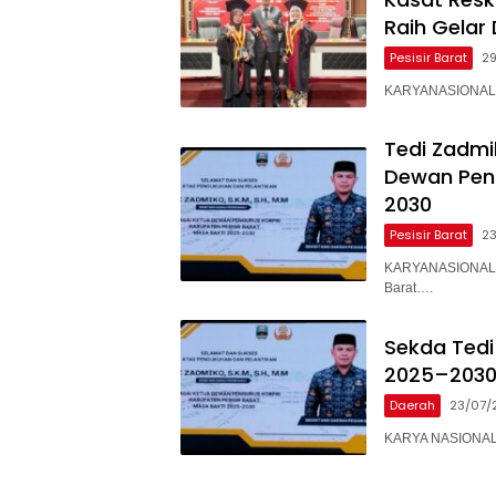
Raih Gelar
Pesisir Barat
2
KARYANASIONAL – 
Tedi Zadmi
Dewan Peng
2030
Pesisir Barat
2
KARYANASIONAL – 
Barat….
Sekda Tedi
2025–203
Daerah
23/07/
KARYA NASIONAL –