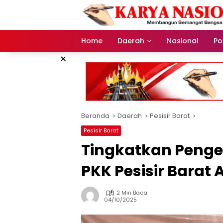
Langsung
ke
konten
Home
Daerah
Nasional
Pol
×
Beranda
Daerah
Pesisir Barat
Pesisir Barat
Tingkatkan Penge
PKK Pesisir Barat
2 Min Baca
04/10/2025