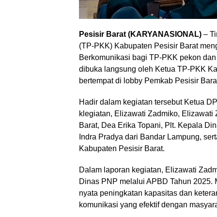
Pesisir Barat (KARYANASIONAL)
– T
(TP-PKK) Kabupaten Pesisir Barat men
Berkomunikasi bagi TP-PKK pekon dan k
dibuka langsung oleh Ketua TP-PKK Kabu
bertempat di lobby Pemkab Pesisir Barat
Hadir dalam kegiatan tersebut Ketua DP
klegiatan, Elizawati Zadmiko, Elizawat
Barat, Dea Erika Topani, Plt. Kepala D
Indra Pradya dari Bandar Lampung, se
Kabupaten Pesisir Barat.
Dalam laporan kegiatan, Elizawati Zad
Dinas PNP melalui APBD Tahun 2025. Me
nyata peningkatan kapasitas dan kete
komunikasi yang efektif dengan masyara