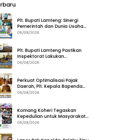
rbaru
Plt. Bupati Lamteng: Sinergi
Pemerintah dan Dunia Usaha
Kunci Pembangunan
06/08/2026
Berkelanjutan
Plt. Bupati Lamteng Pastikan
Inspektorat Lakukan
Pemeriksaan Akhir Masa
06/08/2026
Jabatan 51 Kepala Kampung
Perkuat Optimalisasi Pajak
Daerah, Plt. Kepala Bapenda
Lampung Tengah Minta Seluruh
06/08/2026
Pengelola Tingkatkan Inovasi
dan Efektivitas Kinerja
Komang Koheri Tegaskan
Kepedulian untuk Masyarakat
Lampung Tengah Lewat
06/08/2026
Penyaluran Bantuan Disabilitas