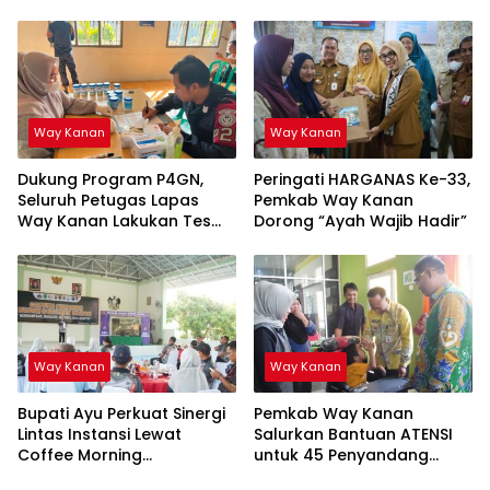
Ajak Generasi Muda Kejar
Lampung
Prestasi
Way Kanan
Way Kanan
Dukung Program P4GN,
Peringati HARGANAS Ke-33,
Seluruh Petugas Lapas
Pemkab Way Kanan
Way Kanan Lakukan Tes
Dorong “Ayah Wajib Hadir”
Urine
Way Kanan
Way Kanan
Bupati Ayu Perkuat Sinergi
Pemkab Way Kanan
Lintas Instansi Lewat
Salurkan Bantuan ATENSI
Coffee Morning
untuk 45 Penyandang
Forkopimda
Disabilitas