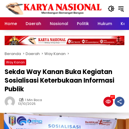
Langsung
ke
konten
Home
Daerah
Nasional
Politik
Hukum
Kes
Beranda
Daerah
Way Kanan
Way Kanan
Sekda Way Kanan Buka Kegiatan
Sosialisasi Keterbukaan Informasi
Publik
87
1 Min Baca
13/10/2025