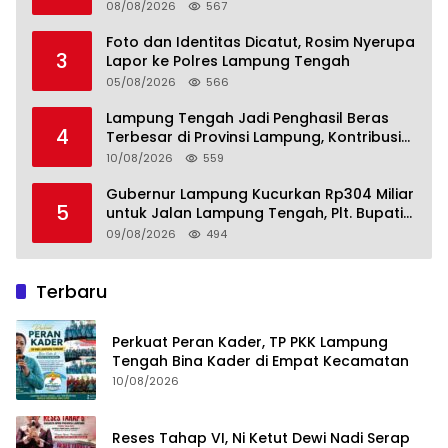
pada SDM, Ekonomi, Infrastruktur dan
08/08/2026
567
Kesejahteraan
Foto dan Identitas Dicatut, Rosim Nyerupa
3
Lapor ke Polres Lampung Tengah
05/08/2026
566
Lampung Tengah Jadi Penghasil Beras
4
Terbesar di Provinsi Lampung, Kontribusi
Nyata untuk Swasembada Pangan
10/08/2026
559
Nasional
Gubernur Lampung Kucurkan Rp304 Miliar
5
untuk Jalan Lampung Tengah, Plt. Bupati
Komang Koheri Apresiasi
09/08/2026
494
Terbaru
Perkuat Peran Kader, TP PKK Lampung
Tengah Bina Kader di Empat Kecamatan
10/08/2026
Reses Tahap VI, Ni Ketut Dewi Nadi Serap