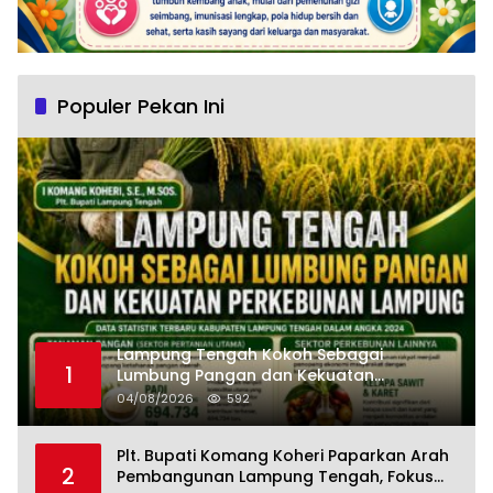
Populer Pekan Ini
Lampung Tengah Kokoh Sebagai
1
Lumbung Pangan dan Kekuatan
Perkebunan Lampung, Komang Koheri:
04/08/2026
592
Kemandirian Pangan adalah Fondasi
Menuju Indonesia Emas 2045
Plt. Bupati Komang Koheri Paparkan Arah
2
Pembangunan Lampung Tengah, Fokus