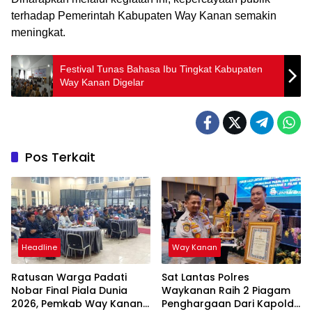
terhadap Pemerintah Kabupaten Way Kanan semakin
meningkat.
Festival Tunas Bahasa Ibu Tingkat Kabupaten
Way Kanan Digelar
Pos Terkait
Headline
Way Kanan
Ratusan Warga Padati
Sat Lantas Polres
Nobar Final Piala Dunia
Waykanan Raih 2 Piagam
2026, Pemkab Way Kanan
Penghargaan Dari Kapolda