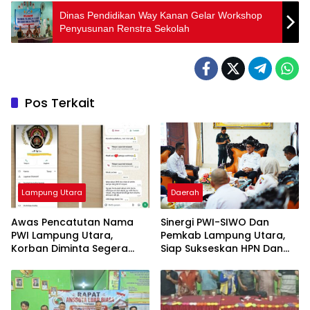
Dinas Pendidikan Way Kanan Gelar Workshop
Penyusunan Renstra Sekolah
Pos Terkait
Lampung Utara
Daerah
Awas Pencatutan Nama
Sinergi PWI-SIWO Dan
PWI Lampung Utara,
Pemkab Lampung Utara,
Korban Diminta Segera
Siap Sukseskan HPN Dan
Lapor Polisi
Porwanas 2027 Di Provinsi
Lampung