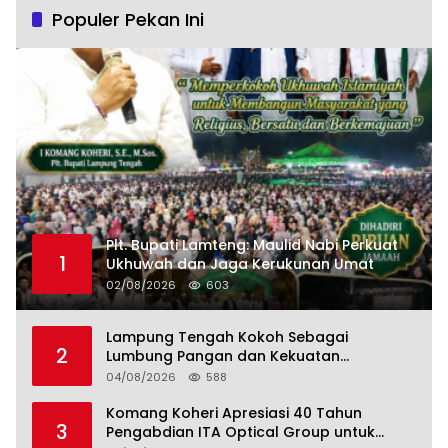
Populer Pekan Ini
Plt. Bupati Lamteng: Maulid Nabi Perkuat
1
Ukhuwah dan Jaga Kerukunan Umat
02/08/2026
603
Lampung Tengah Kokoh Sebagai
2
Lumbung Pangan dan Kekuatan
Perkebunan Lampung, Komang Koheri:
04/08/2026
588
Kemandirian Pangan adalah Fondasi
Menuju Indonesia Emas 2045
Komang Koheri Apresiasi 40 Tahun
3
Pengabdian ITA Optical Group untuk