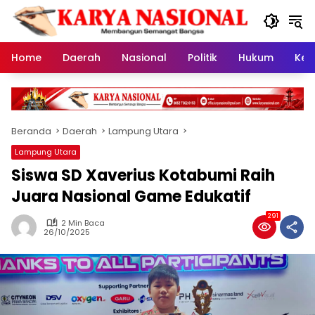
Langsung
ke
konten
Home
Daerah
Nasional
Politik
Hukum
Kes
Beranda
Daerah
Lampung Utara
Lampung Utara
Siswa SD Xaverius Kotabumi Raih
Juara Nasional Game Edukatif
291
2 Min Baca
26/10/2025