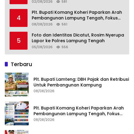
Kesehatan Mata Masyarakat Lamteng
02/08/2026
581
Plt. Bupati Komang Koheri Paparkan Arah
4
Pembangunan Lampung Tengah, Fokus
pada SDM, Ekonomi, Infrastruktur dan
08/08/2026
561
Kesejahteraan
Foto dan Identitas Dicatut, Rosim Nyerupa
5
Lapor ke Polres Lampung Tengah
05/08/2026
556
Terbaru
Plt. Bupati Lamteng: DBH Pajak dan Retribusi
Untuk Pembangunan Kampung
08/08/2026
Plt. Bupati Komang Koheri Paparkan Arah
Pembangunan Lampung Tengah, Fokus
pada SDM, Ekonomi, Infrastruktur dan
08/08/2026
Kesejahteraan