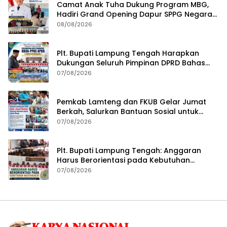
Camat Anak Tuha Dukung Program MBG,
Hadiri Grand Opening Dapur SPPG Negara
Aji Tua Lampung Tengah
08/08/2026
Plt. Bupati Lampung Tengah Harapkan
Dukungan Seluruh Pimpinan DPRD Bahas
RKUA-PPAS APBD Tahun 2027
07/08/2026
Pemkab Lamteng dan FKUB Gelar Jumat
Berkah, Salurkan Bantuan Sosial untuk
Warga
07/08/2026
Plt. Bupati Lampung Tengah: Anggaran
Harus Berorientasi pada Kebutuhan
Masyarakat
07/08/2026