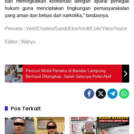
dan meningkatkan koordinasi dengan aparat penegak
hukum guna menciptakan lingkungan pemasyarakatan
yang aman dan bebas dari narkotika,” tandasnya.
Pewarta : Verli/Charles/Sandi/Eko/Arrofi/Coki/Yitno/Yoyon
Editor : Wahyu
Pencuri Mobil Perwira di Bandar Lampung
Berhasil Ditangkap, Salah Satunya Polisi Aktif
Pos Terkait