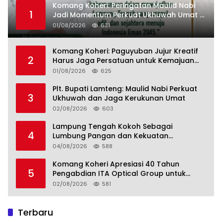
Komang Koheri: Peringatan Maulid Nabi
1
Jadi Momentum Perkuat Ukhuwah Umat di
Lampung Tengah
01/08/2026
631
Komang Koheri: Paguyuban Jujur Kreatif
2
Harus Jaga Persatuan untuk Kemajuan
Lampung Tengah
01/08/2026
625
Plt. Bupati Lamteng: Maulid Nabi Perkuat
3
Ukhuwah dan Jaga Kerukunan Umat
02/08/2026
603
Lampung Tengah Kokoh Sebagai
4
Lumbung Pangan dan Kekuatan
Perkebunan Lampung, Komang Koheri:
04/08/2026
588
Kemandirian Pangan adalah Fondasi
Menuju Indonesia Emas 2045
Komang Koheri Apresiasi 40 Tahun
5
Pengabdian ITA Optical Group untuk
Kesehatan Mata Masyarakat Lamteng
02/08/2026
581
Terbaru