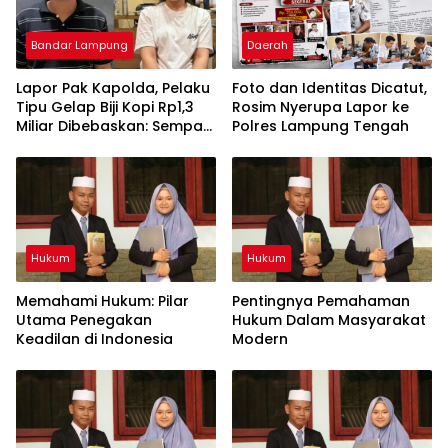
Bandar Lampung
Daerah
Lapor Pak Kapolda, Pelaku
Foto dan Identitas Dicatut,
Tipu Gelap Biji Kopi Rp1,3
Rosim Nyerupa Lapor ke
Miliar Dibebaskan: Sempat
Polres Lampung Tengah
Ditangkap di Jawa Tengah
dan Ditahan di Polda
Lampung
Hukum
Hukum
Memahami Hukum: Pilar
Pentingnya Pemahaman
Utama Penegakan
Hukum Dalam Masyarakat
Keadilan di Indonesia
Modern