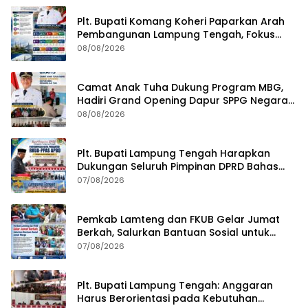
Plt. Bupati Komang Koheri Paparkan Arah
Pembangunan Lampung Tengah, Fokus
pada SDM, Ekonomi, Infrastruktur dan
08/08/2026
Kesejahteraan
Camat Anak Tuha Dukung Program MBG,
Hadiri Grand Opening Dapur SPPG Negara
Aji Tua Lampung Tengah
08/08/2026
Plt. Bupati Lampung Tengah Harapkan
Dukungan Seluruh Pimpinan DPRD Bahas
RKUA-PPAS APBD Tahun 2027
07/08/2026
Pemkab Lamteng dan FKUB Gelar Jumat
Berkah, Salurkan Bantuan Sosial untuk
Warga
07/08/2026
Plt. Bupati Lampung Tengah: Anggaran
Harus Berorientasi pada Kebutuhan