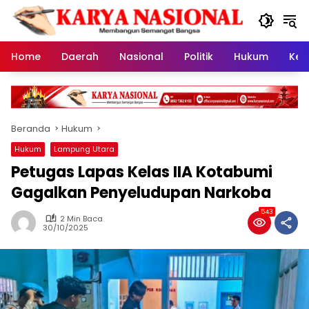
Langsung
ke
konten
Home
Daerah
Nasional
Politik
Hukum
Kes
Beranda
Hukum
Hukum
Lampung Utara
Petugas Lapas Kelas IIA Kotabumi
Gagalkan Penyeludupan Narkoba
543
2 Min Baca
30/10/2025