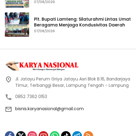
Masyarakat
07/08/2026
Plt. Bupati Lamteng: Silaturahmi Lintas Umat
Beragama Menjaga Kondusivitas Daerah
07/08/2026
Jl. Jatayu Perum Griya Jatayu Asri Blok B.16, Bandarjaya
Timur, Terbanggi Besar, Lampung Tengah - Lampung
0852 7362 0153
bisnis.karyanasional@gmail.com