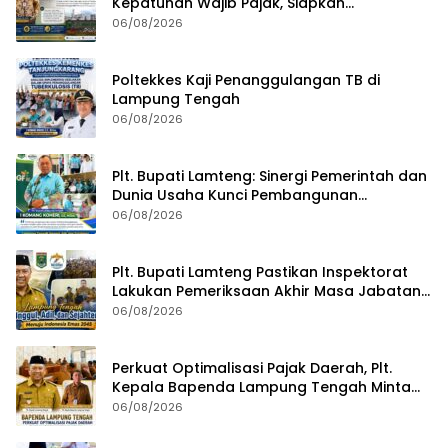
Kepatuhan Wajib Pajak, Siapkan
Pengawasan Terpadu di PT GGP
06/08/2026
Poltekkes Kaji Penanggulangan TB di
Lampung Tengah
06/08/2026
Plt. Bupati Lamteng: Sinergi Pemerintah dan
Dunia Usaha Kunci Pembangunan
Berkelanjutan
06/08/2026
Plt. Bupati Lamteng Pastikan Inspektorat
Lakukan Pemeriksaan Akhir Masa Jabatan
51 Kepala Kampung
06/08/2026
Perkuat Optimalisasi Pajak Daerah, Plt.
Kepala Bapenda Lampung Tengah Minta
Seluruh Pengelola Tingkatkan Inovasi dan
06/08/2026
Efektivitas Kinerja