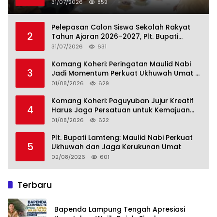
31/07/2026
859
Pelepasan Calon Siswa Sekolah Rakyat
2
Tahun Ajaran 2026–2027, Plt. Bupati
Lamteng Tegaskan Komitmen Hadirkan
31/07/2026
631
Pendidikan Berkualitas
Komang Koheri: Peringatan Maulid Nabi
3
Jadi Momentum Perkuat Ukhuwah Umat di
Lampung Tengah
01/08/2026
629
Komang Koheri: Paguyuban Jujur Kreatif
4
Harus Jaga Persatuan untuk Kemajuan
Lampung Tengah
01/08/2026
622
Plt. Bupati Lamteng: Maulid Nabi Perkuat
5
Ukhuwah dan Jaga Kerukunan Umat
02/08/2026
601
Terbaru
Bapenda Lampung Tengah Apresiasi