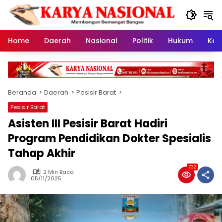
Langsung
ke
konten
Home
Daerah
Nasional
Politik
Hukum
Kes
Beranda
Daerah
Pesisir Barat
Pesisir Barat
Asisten III Pesisir Barat Hadiri
Program Pendidikan Dokter Spesialis
Tahap Akhir
732
2 Min Baca
05/11/2025