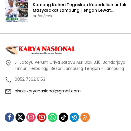
Komang Koheri Tegaskan Kepedulian untuk
Masyarakat Lampung Tengah Lewat
Penyaluran Bantuan Disabilitas
06/08/2026
Jl. Jatayu Perum Griya Jatayu Asri Blok B.16, Bandarjaya
Timur, Terbanggi Besar, Lampung Tengah - Lampung
0852 7362 0153
bisnis.karyanasional@gmail.com