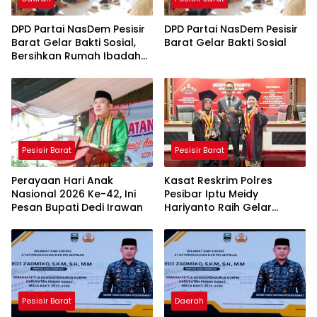
DPD Partai NasDem Pesisir
DPD Partai NasDem Pesisir
Barat Gelar Bakti Sosial,
Barat Gelar Bakti Sosial
Bersihkan Rumah Ibadah
dan Layani Cukur Rambut
Gratis
Pesisir Barat
Pesisir Barat
Perayaan Hari Anak
Kasat Reskrim Polres
Nasional 2026 Ke-42, Ini
Pesibar Iptu Meidy
Pesan Bupati Dedi Irawan
Hariyanto Raih Gelar
Doktor
Pesisir Barat
Daerah