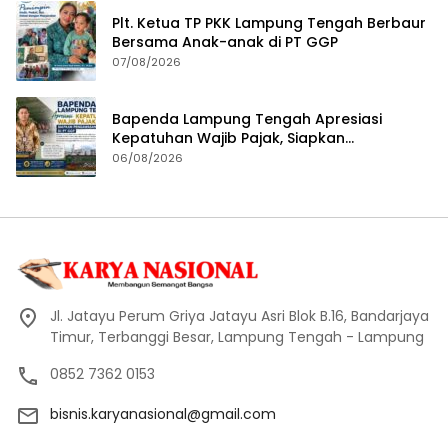
Plt. Ketua TP PKK Lampung Tengah Berbaur
Bersama Anak-anak di PT GGP
07/08/2026
Bapenda Lampung Tengah Apresiasi
Kepatuhan Wajib Pajak, Siapkan
Pengawasan Terpadu di PT GGP
06/08/2026
Jl. Jatayu Perum Griya Jatayu Asri Blok B.16, Bandarjaya
Timur, Terbanggi Besar, Lampung Tengah - Lampung
0852 7362 0153
bisnis.karyanasional@gmail.com