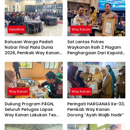
Headline
Way Kanan
Ratusan Warga Padati
Sat Lantas Polres
Nobar Final Piala Dunia
Waykanan Raih 2 Piagam
2026, Pemkab Way Kanan
Penghargaan Dari Kapolda
Ajak Generasi Muda Kejar
Lampung
Prestasi
Way Kanan
Way Kanan
Dukung Program P4GN,
Peringati HARGANAS Ke-33,
Seluruh Petugas Lapas
Pemkab Way Kanan
Way Kanan Lakukan Tes
Dorong “Ayah Wajib Hadir”
Urine