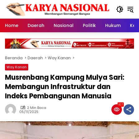
Langsung
ke
konten
Home
Daerah
Nasional
Politik
Hukum
Kes
Beranda
Daerah
Way Kanan
Way Kanan
Musrenbang Kampung Mulya Sari:
Membangun Infrastruktur dan
Indeks Pembangunan Manusia
107
2 Min Baca
05/11/2025