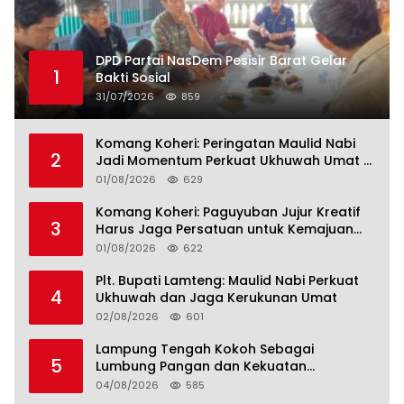
DPD Partai NasDem Pesisir Barat Gelar
1
Bakti Sosial
31/07/2026
859
Komang Koheri: Peringatan Maulid Nabi
2
Jadi Momentum Perkuat Ukhuwah Umat di
Lampung Tengah
01/08/2026
629
Komang Koheri: Paguyuban Jujur Kreatif
3
Harus Jaga Persatuan untuk Kemajuan
Lampung Tengah
01/08/2026
622
Plt. Bupati Lamteng: Maulid Nabi Perkuat
4
Ukhuwah dan Jaga Kerukunan Umat
02/08/2026
601
Lampung Tengah Kokoh Sebagai
5
Lumbung Pangan dan Kekuatan
Perkebunan Lampung, Komang Koheri:
04/08/2026
585
Kemandirian Pangan adalah Fondasi