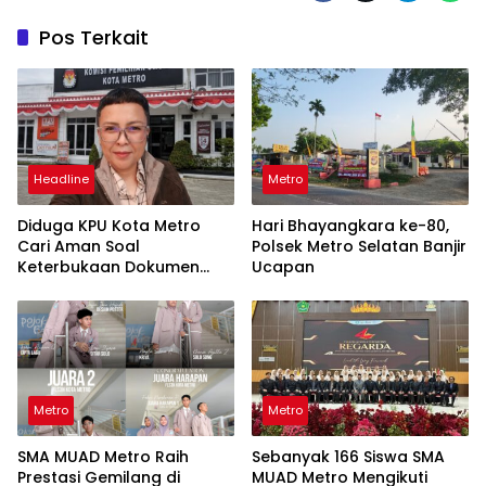
Pos Terkait
Headline
Metro
Diduga KPU Kota Metro
Hari Bhayangkara ke-80,
Cari Aman Soal
Polsek Metro Selatan Banjir
Keterbukaan Dokumen
Ucapan
Pilkada 2024, Sekretaris
NGO JPK Lampung: Hak
Publik Jangan Dihalangi
Metro
Metro
SMA MUAD Metro Raih
Sebanyak 166 Siswa SMA
Prestasi Gemilang di
MUAD Metro Mengikuti