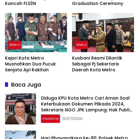
Kancah FLS3N
Graduation Ceremony
Metro
Metro
Kejari Kota Metro
Kusbani Resmi Dilantik
Musnahkan Dua Pucuk
Sebagai Pj Sekertaris
Senjata Api Rakitan
Daerah Kota Metro
Baca Juga
Diduga KPU Kota Metro Cari Aman Soal
Keterbukaan Dokumen Pilkada 2024,
Sekretaris NGO JPK Lampung: Hak Publik
Jangan Dihalangi
Headline
15/07/2026
Hari Bhayangkara ke-80, Polsek Metro