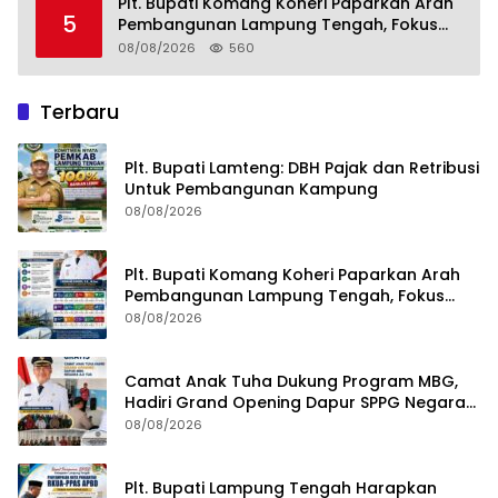
Plt. Bupati Komang Koheri Paparkan Arah
5
Pembangunan Lampung Tengah, Fokus
pada SDM, Ekonomi, Infrastruktur dan
08/08/2026
560
Kesejahteraan
Terbaru
Plt. Bupati Lamteng: DBH Pajak dan Retribusi
Untuk Pembangunan Kampung
08/08/2026
Plt. Bupati Komang Koheri Paparkan Arah
Pembangunan Lampung Tengah, Fokus
pada SDM, Ekonomi, Infrastruktur dan
08/08/2026
Kesejahteraan
Camat Anak Tuha Dukung Program MBG,
Hadiri Grand Opening Dapur SPPG Negara
Aji Tua Lampung Tengah
08/08/2026
Plt. Bupati Lampung Tengah Harapkan