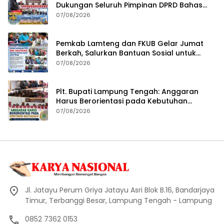
Dukungan Seluruh Pimpinan DPRD Bahas
RKUA-PPAS APBD Tahun 2027
07/08/2026
Pemkab Lamteng dan FKUB Gelar Jumat
Berkah, Salurkan Bantuan Sosial untuk
Warga
07/08/2026
Plt. Bupati Lampung Tengah: Anggaran
Harus Berorientasi pada Kebutuhan
Masyarakat
07/08/2026
Jl. Jatayu Perum Griya Jatayu Asri Blok B.16, Bandarjaya
Timur, Terbanggi Besar, Lampung Tengah - Lampung
0852 7362 0153