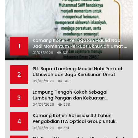
Komang Koheri: Peringatan Maulid Nabi
1
Jadi Momentum Perkuat Ukhuwah Umat di
Lampung Tengah
01/08/2026
631
Plt. Bupati Lamteng: Maulid Nabi Perkuat
2
Ukhuwah dan Jaga Kerukunan Umat
02/08/2026
603
Lampung Tengah Kokoh Sebagai
3
Lumbung Pangan dan Kekuatan
Perkebunan Lampung, Komang Koheri:
04/08/2026
588
Kemandirian Pangan adalah Fondasi
Menuju Indonesia Emas 2045
Komang Koheri Apresiasi 40 Tahun
4
Pengabdian ITA Optical Group untuk
Kesehatan Mata Masyarakat Lamteng
02/08/2026
581