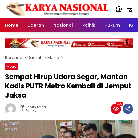
Langsung
ke
konten
Home
Daerah
Nasional
Politik
Hukum
Kes
Beranda
Daerah
Metro
Metro
Sempat Hirup Udara Segar, Mantan
Kadis PUTR Metro Kembali di Jemput
Jaksa
626
2 Min Baca
11/11/2025