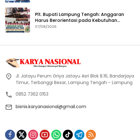
Plt. Bupati Lampung Tengah: Anggaran
Harus Berorientasi pada Kebutuhan
Masyarakat
07/08/2026
Jl. Jatayu Perum Griya Jatayu Asri Blok B.16, Bandarjaya
Timur, Terbanggi Besar, Lampung Tengah - Lampung
0852 7362 0153
bisnis.karyanasional@gmail.com