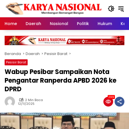
Langsung
ke
konten
Home
Daerah
Nasional
Politik
Hukum
Kes
Beranda
Daerah
Pesisir Barat
Pesisir Barat
Wabup Pesibar Sampaikan Nota
Pengantar Ranperda APBD 2026 ke
DPRD
299
2 Min Baca
12/11/2025