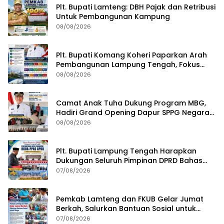
Plt. Bupati Lamteng: DBH Pajak dan Retribusi
Untuk Pembangunan Kampung
08/08/2026
Plt. Bupati Komang Koheri Paparkan Arah
Pembangunan Lampung Tengah, Fokus
pada SDM, Ekonomi, Infrastruktur dan
08/08/2026
Kesejahteraan
Camat Anak Tuha Dukung Program MBG,
Hadiri Grand Opening Dapur SPPG Negara
Aji Tua Lampung Tengah
08/08/2026
Plt. Bupati Lampung Tengah Harapkan
Dukungan Seluruh Pimpinan DPRD Bahas
RKUA-PPAS APBD Tahun 2027
07/08/2026
Pemkab Lamteng dan FKUB Gelar Jumat
Berkah, Salurkan Bantuan Sosial untuk
Warga
07/08/2026