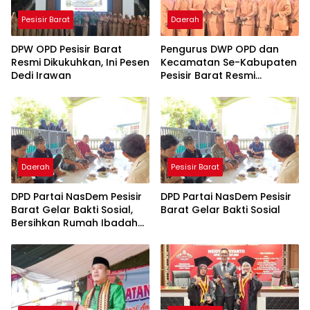
Pesisir Barat
Daerah
DPW OPD Pesisir Barat
Pengurus DWP OPD dan
Resmi Dikukuhkan, Ini Pesen
Kecamatan Se-Kabupaten
Dedi Irawan
Pesisir Barat Resmi
Dikukuhkan
Daerah
Pesisir Barat
DPD Partai NasDem Pesisir
DPD Partai NasDem Pesisir
Barat Gelar Bakti Sosial,
Barat Gelar Bakti Sosial
Bersihkan Rumah Ibadah
dan Layani Cukur Rambut
Gratis