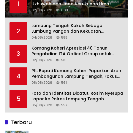
1
Ukhuwah dan Jaga Kerukunan Umat
02/08/2026
603
Lampung Tengah Kokoh Sebagai
2
Lumbung Pangan dan Kekuatan
Perkebunan Lampung, Komang Koheri:
04/08/2026
588
Kemandirian Pangan adalah Fondasi
Menuju Indonesia Emas 2045
Komang Koheri Apresiasi 40 Tahun
3
Pengabdian ITA Optical Group untuk
Kesehatan Mata Masyarakat Lamteng
02/08/2026
581
Plt. Bupati Komang Koheri Paparkan Arah
4
Pembangunan Lampung Tengah, Fokus
pada SDM, Ekonomi, Infrastruktur dan
08/08/2026
561
Kesejahteraan
Foto dan Identitas Dicatut, Rosim Nyerupa
5
Lapor ke Polres Lampung Tengah
05/08/2026
557
Terbaru