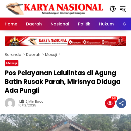
Langsung
ke
konten
Home
Daerah
Nasional
Politik
Hukum
Kes
Beranda
Daerah
Mesuji
Mesuji
Pos Pelayanan Lalulintas di Agung
Batin Rusak Parah, Mirisnya Diduga
Ada Pungli
861
2 Min Baca
16/12/2025