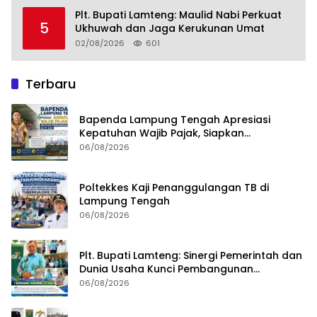
Plt. Bupati Lamteng: Maulid Nabi Perkuat
5
Ukhuwah dan Jaga Kerukunan Umat
02/08/2026
601
Terbaru
Bapenda Lampung Tengah Apresiasi
Kepatuhan Wajib Pajak, Siapkan
Pengawasan Terpadu di PT GGP
06/08/2026
Poltekkes Kaji Penanggulangan TB di
Lampung Tengah
06/08/2026
Plt. Bupati Lamteng: Sinergi Pemerintah dan
Dunia Usaha Kunci Pembangunan
Berkelanjutan
06/08/2026