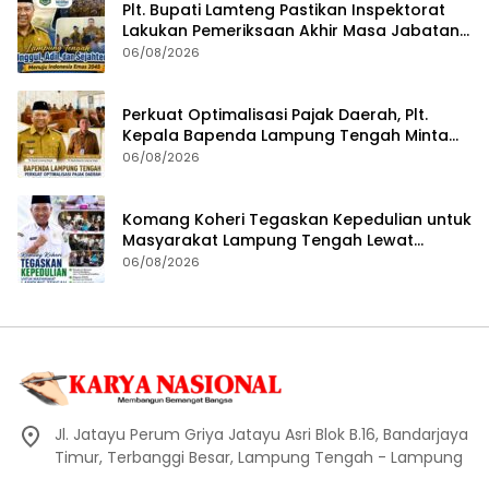
Plt. Bupati Lamteng Pastikan Inspektorat
Lakukan Pemeriksaan Akhir Masa Jabatan
51 Kepala Kampung
06/08/2026
Perkuat Optimalisasi Pajak Daerah, Plt.
Kepala Bapenda Lampung Tengah Minta
Seluruh Pengelola Tingkatkan Inovasi dan
06/08/2026
Efektivitas Kinerja
Komang Koheri Tegaskan Kepedulian untuk
Masyarakat Lampung Tengah Lewat
Penyaluran Bantuan Disabilitas
06/08/2026
Jl. Jatayu Perum Griya Jatayu Asri Blok B.16, Bandarjaya
Timur, Terbanggi Besar, Lampung Tengah - Lampung