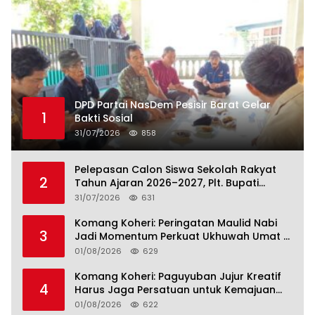
DPD Partai NasDem Pesisir Barat Gelar
1
Bakti Sosial
31/07/2026
858
Pelepasan Calon Siswa Sekolah Rakyat
2
Tahun Ajaran 2026–2027, Plt. Bupati
Lamteng Tegaskan Komitmen Hadirkan
31/07/2026
631
Pendidikan Berkualitas
Komang Koheri: Peringatan Maulid Nabi
3
Jadi Momentum Perkuat Ukhuwah Umat di
Lampung Tengah
01/08/2026
629
Komang Koheri: Paguyuban Jujur Kreatif
4
Harus Jaga Persatuan untuk Kemajuan
Lampung Tengah
01/08/2026
622