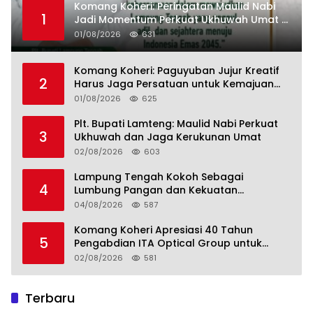
Komang Koheri: Peringatan Maulid Nabi
1
Jadi Momentum Perkuat Ukhuwah Umat di
Lampung Tengah
01/08/2026
631
Komang Koheri: Paguyuban Jujur Kreatif
2
Harus Jaga Persatuan untuk Kemajuan
Lampung Tengah
01/08/2026
625
Plt. Bupati Lamteng: Maulid Nabi Perkuat
3
Ukhuwah dan Jaga Kerukunan Umat
02/08/2026
603
Lampung Tengah Kokoh Sebagai
4
Lumbung Pangan dan Kekuatan
Perkebunan Lampung, Komang Koheri:
04/08/2026
587
Kemandirian Pangan adalah Fondasi
Menuju Indonesia Emas 2045
Komang Koheri Apresiasi 40 Tahun
5
Pengabdian ITA Optical Group untuk
Kesehatan Mata Masyarakat Lamteng
02/08/2026
581
Terbaru