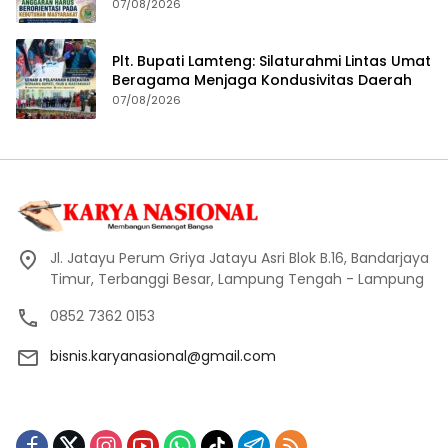
Masyarakat
07/08/2026
Plt. Bupati Lamteng: Silaturahmi Lintas Umat
Beragama Menjaga Kondusivitas Daerah
07/08/2026
Jl. Jatayu Perum Griya Jatayu Asri Blok B.16, Bandarjaya
Timur, Terbanggi Besar, Lampung Tengah - Lampung
0852 7362 0153
bisnis.karyanasional@gmail.com