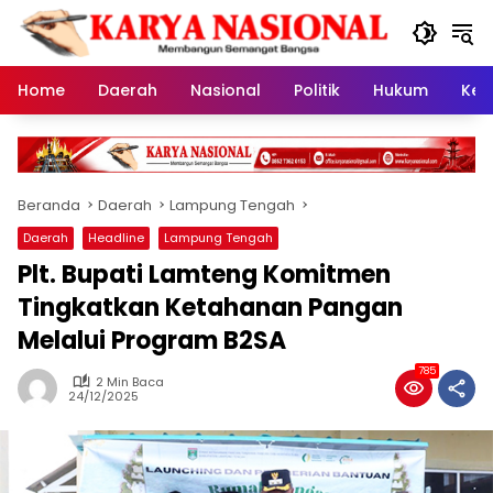
Langsung
ke
konten
Home
Daerah
Nasional
Politik
Hukum
Kes
Beranda
Daerah
Lampung Tengah
Daerah
Headline
Lampung Tengah
Plt. Bupati Lamteng Komitmen
Tingkatkan Ketahanan Pangan
Melalui Program B2SA
785
2 Min Baca
24/12/2025