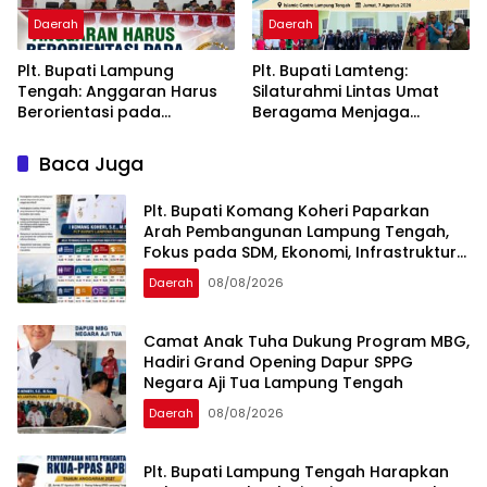
Daerah
Daerah
Plt. Bupati Lampung
Plt. Bupati Lamteng:
Tengah: Anggaran Harus
Silaturahmi Lintas Umat
Berorientasi pada
Beragama Menjaga
Kebutuhan Masyarakat
Kondusivitas Daerah
Baca Juga
Plt. Bupati Komang Koheri Paparkan
Arah Pembangunan Lampung Tengah,
Fokus pada SDM, Ekonomi, Infrastruktur
dan Kesejahteraan
Daerah
08/08/2026
Camat Anak Tuha Dukung Program MBG,
Hadiri Grand Opening Dapur SPPG
Negara Aji Tua Lampung Tengah
Daerah
08/08/2026
Plt. Bupati Lampung Tengah Harapkan