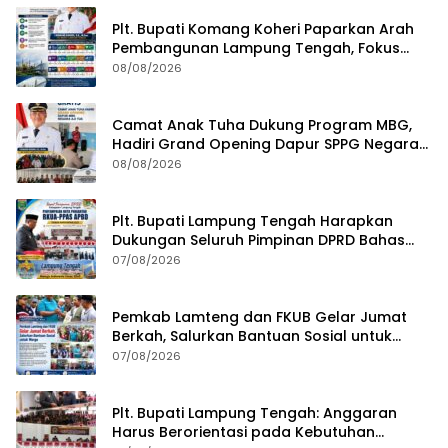
Plt. Bupati Komang Koheri Paparkan Arah
Pembangunan Lampung Tengah, Fokus
pada SDM, Ekonomi, Infrastruktur dan
08/08/2026
Kesejahteraan
Camat Anak Tuha Dukung Program MBG,
Hadiri Grand Opening Dapur SPPG Negara
Aji Tua Lampung Tengah
08/08/2026
Plt. Bupati Lampung Tengah Harapkan
Dukungan Seluruh Pimpinan DPRD Bahas
RKUA-PPAS APBD Tahun 2027
07/08/2026
Pemkab Lamteng dan FKUB Gelar Jumat
Berkah, Salurkan Bantuan Sosial untuk
Warga
07/08/2026
Plt. Bupati Lampung Tengah: Anggaran
Harus Berorientasi pada Kebutuhan