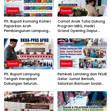
Daerah
Daerah
Plt. Bupati Komang Koheri
Camat Anak Tuha Dukung
Paparkan Arah
Program MBG, Hadiri
Pembangunan Lampung
Grand Opening Dapur
Tengah, Fokus pada SDM,
SPPG Negara Aji Tua
Ekonomi, Infrastruktur dan
Lampung Tengah
Kesejahteraan
Daerah
Daerah
Plt. Bupati Lampung
Pemkab Lamteng dan FKUB
Tengah Harapkan
Gelar Jumat Berkah,
Dukungan Seluruh
Salurkan Bantuan Sosial
Pimpinan DPRD Bahas
untuk Warga
RKUA-PPAS APBD Tahun
2027