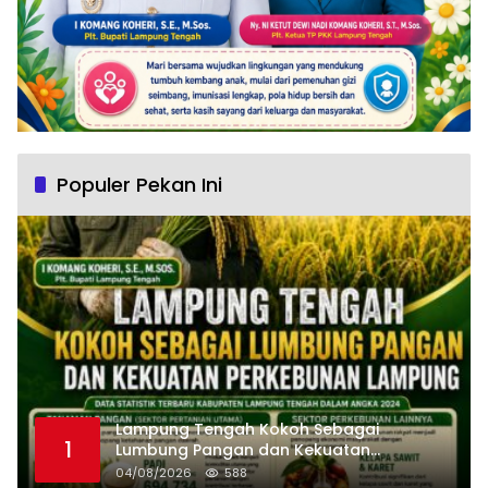
Populer Pekan Ini
Lampung Tengah Kokoh Sebagai
1
Lumbung Pangan dan Kekuatan
Perkebunan Lampung, Komang Koheri:
04/08/2026
588