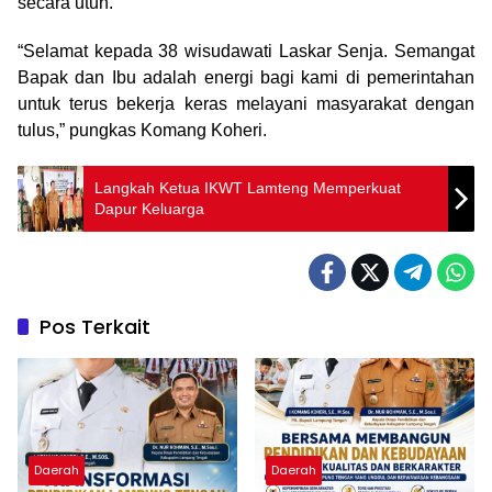
secara utuh.
“Selamat kepada 38 wisudawati Laskar Senja. Semangat
Bapak dan Ibu adalah energi bagi kami di pemerintahan
untuk terus bekerja keras melayani masyarakat dengan
tulus,” pungkas Komang Koheri.
Langkah Ketua IKWT Lamteng Memperkuat
Dapur Keluarga
Pos Terkait
Daerah
Daerah