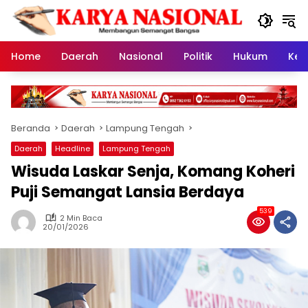
Langsung
ke
konten
Home
Daerah
Nasional
Politik
Hukum
Kes
Beranda
Daerah
Lampung Tengah
Daerah
Headline
Lampung Tengah
Wisuda Laskar Senja, Komang Koheri
Puji Semangat Lansia Berdaya
539
2 Min Baca
20/01/2026