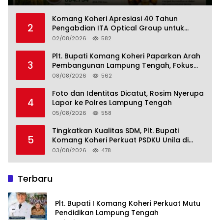
Kemandirian Pangan adalah Fondasi
Menuju Indonesia Emas 2045
Komang Koheri Apresiasi 40 Tahun
2
Pengabdian ITA Optical Group untuk
Kesehatan Mata Masyarakat Lamteng
02/08/2026
582
Plt. Bupati Komang Koheri Paparkan Arah
3
Pembangunan Lampung Tengah, Fokus
pada SDM, Ekonomi, Infrastruktur dan
08/08/2026
562
Kesejahteraan
Foto dan Identitas Dicatut, Rosim Nyerupa
4
Lapor ke Polres Lampung Tengah
05/08/2026
558
Tingkatkan Kualitas SDM, Plt. Bupati
5
Komang Koheri Perkuat PSDKU Unila di
Lampung Tengah
03/08/2026
478
Terbaru
Plt. Bupati I Komang Koheri Perkuat Mutu
Pendidikan Lampung Tengah