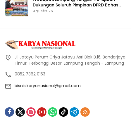
Dukungan Seluruh Pimpinan DPRD Bahas
RKUA-PPAS APBD Tahun 2027
07/08/2026
Jl. Jatayu Perum Griya Jatayu Asri Blok B.16, Bandarjaya
Timur, Terbanggi Besar, Lampung Tengah - Lampung
0852 7362 0153
bisnis.karyanasional@gmail.com