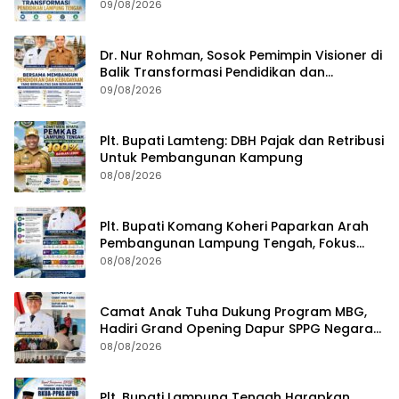
09/08/2026
Dr. Nur Rohman, Sosok Pemimpin Visioner di
Balik Transformasi Pendidikan dan
Kebudayaan Lampung Tengah
09/08/2026
Plt. Bupati Lamteng: DBH Pajak dan Retribusi
Untuk Pembangunan Kampung
08/08/2026
Plt. Bupati Komang Koheri Paparkan Arah
Pembangunan Lampung Tengah, Fokus
pada SDM, Ekonomi, Infrastruktur dan
08/08/2026
Kesejahteraan
Camat Anak Tuha Dukung Program MBG,
Hadiri Grand Opening Dapur SPPG Negara
Aji Tua Lampung Tengah
08/08/2026
Plt. Bupati Lampung Tengah Harapkan