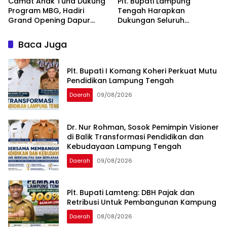
Camat Anak Tuha Dukung
Plt. Bupati Lampung
Program MBG, Hadiri
Tengah Harapkan
Grand Opening Dapur
Dukungan Seluruh
SPPG Negara Aji Tua
Pimpinan DPRD Bahas
Lampung Tengah
RKUA-PPAS APBD Tahun
Baca Juga
2027
Plt. Bupati I Komang Koheri Perkuat Mutu
Pendidikan Lampung Tengah
Daerah
09/08/2026
Dr. Nur Rohman, Sosok Pemimpin Visioner
di Balik Transformasi Pendidikan dan
Kebudayaan Lampung Tengah
Daerah
09/08/2026
Plt. Bupati Lamteng: DBH Pajak dan
Retribusi Untuk Pembangunan Kampung
Daerah
08/08/2026