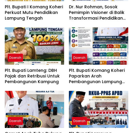
Plt. Bupati I Komang Koheri
Dr. Nur Rohman, Sosok
Perkuat Mutu Pendidikan
Pemimpin Visioner di Balik
Lampung Tengah
Transformasi Pendidikan
dan Kebudayaan Lampung
Tengah
Daerah
Daerah
Plt. Bupati Lamteng: DBH
Plt. Bupati Komang Koheri
Pajak dan Retribusi Untuk
Paparkan Arah
Pembangunan Kampung
Pembangunan Lampung
Tengah, Fokus pada SDM,
Ekonomi, Infrastruktur dan
Kesejahteraan
Daerah
Daerah