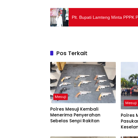
Plt. Bupati Lamteng Minta PPPK P
Pos Terkait
Mesuji
Mesuji
Polres Mesuji Kembali
Menerima Penyerahan
Polres 
Sebelas Senpi Rakitan
Pasuka
Kesela