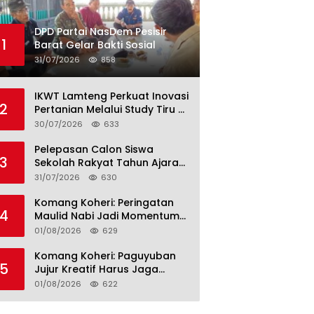
DPD Partai NasDem Pesisir
1
Barat Gelar Bakti Sosial
31/07/2026
858
IKWT Lamteng Perkuat Inovasi
2
Pertanian Melalui Study Tiru di
P4S Jimmy Hantu Foundation
30/07/2026
633
Pelepasan Calon Siswa
3
Sekolah Rakyat Tahun Ajaran
2026–2027, Plt. Bupati
31/07/2026
630
Lamteng Tegaskan Komitmen
Hadirkan Pendidikan
Komang Koheri: Peringatan
4
Berkualitas
Maulid Nabi Jadi Momentum
Perkuat Ukhuwah Umat di
01/08/2026
629
Lampung Tengah
Komang Koheri: Paguyuban
5
Jujur Kreatif Harus Jaga
Persatuan untuk Kemajuan
01/08/2026
622
Lampung Tengah