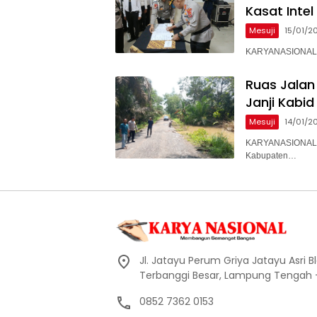
Kasat Intel
Mesuji
15/01/2
KARYANASIONAL –
Ruas Jalan
Janji Kabi
Mesuji
14/01/2
KARYANASIONAL –
Kabupaten…
Jl. Jatayu Perum Griya Jatayu Asri Bl
Terbanggi Besar, Lampung Tengah
0852 7362 0153