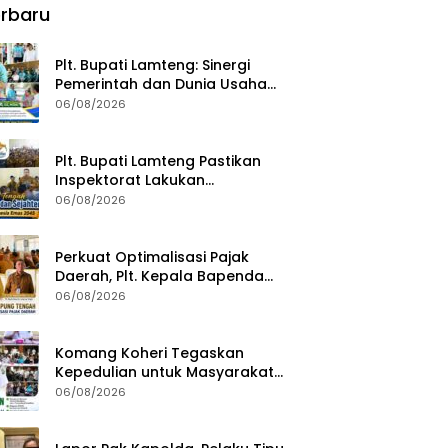
rbaru
Plt. Bupati Lamteng: Sinergi
Pemerintah dan Dunia Usaha
Kunci Pembangunan
06/08/2026
Berkelanjutan
Plt. Bupati Lamteng Pastikan
Inspektorat Lakukan
Pemeriksaan Akhir Masa
06/08/2026
Jabatan 51 Kepala Kampung
Perkuat Optimalisasi Pajak
Daerah, Plt. Kepala Bapenda
Lampung Tengah Minta Seluruh
06/08/2026
Pengelola Tingkatkan Inovasi
dan Efektivitas Kinerja
Komang Koheri Tegaskan
Kepedulian untuk Masyarakat
Lampung Tengah Lewat
06/08/2026
Penyaluran Bantuan Disabilitas