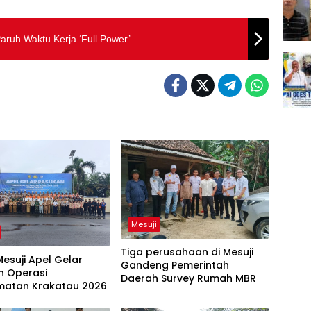
aruh Waktu Kerja ‘Full Power’
Mesuji
Tiga perusahaan di Mesuji
Mesuji Apel Gelar
Gandeng Pemerintah
n Operasi
Daerah Survey Rumah MBR
matan Krakatau 2026