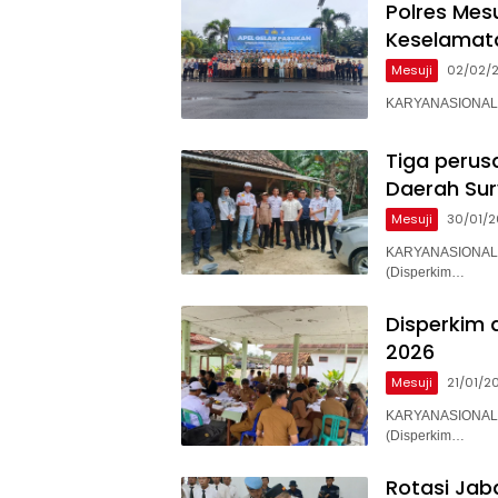
Polres Mes
Keselamat
Mesuji
02/02/
KARYANASIONAL – 
Tiga perus
Daerah Su
Mesuji
30/01/
KARYANASIONAL –
(Disperkim…
Disperkim 
2026
Mesuji
21/01/2
KARYANASIONAL –
(Disperkim…
Rotasi Jaba