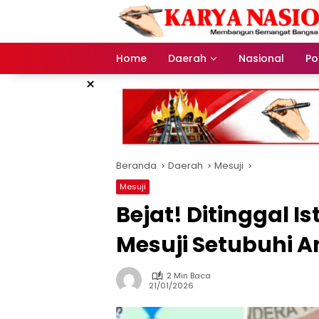
Langsung
ke
konten
Home
Daerah
Nasional
Pol
×
Beranda
Daerah
Mesuji
Mesuji
Bejat! Ditinggal I
Mesuji Setubuhi 
2 Min Baca
21/01/2026