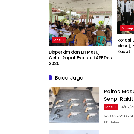
Mesuji
Rotasi 
Mesuji
Mesuji,
Kasat I
Disperkim dan LH Mesuji
Gelar Rapat Evaluasi APBDes
2026
Baca Juga
Polres Mes
Senpi Raki
Mesuji
14/07/2
KARYANASIONAL – 
senjata…