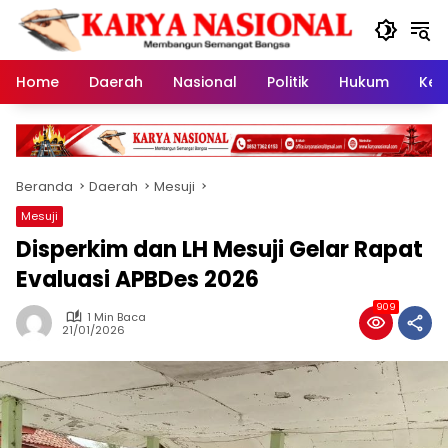
Langsung
ke
konten
Home
Daerah
Nasional
Politik
Hukum
Kes
Beranda
Daerah
Mesuji
Mesuji
Disperkim dan LH Mesuji Gelar Rapat
Evaluasi APBDes 2026
909
1 Min Baca
21/01/2026