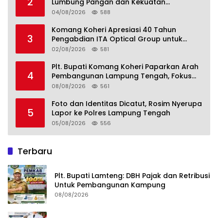
2
Lumbung Pangan dan Kekuatan
Perkebunan Lampung, Komang Koheri:
04/08/2026
588
Kemandirian Pangan adalah Fondasi
Menuju Indonesia Emas 2045
Komang Koheri Apresiasi 40 Tahun
3
Pengabdian ITA Optical Group untuk
Kesehatan Mata Masyarakat Lamteng
02/08/2026
581
Plt. Bupati Komang Koheri Paparkan Arah
4
Pembangunan Lampung Tengah, Fokus
pada SDM, Ekonomi, Infrastruktur dan
08/08/2026
561
Kesejahteraan
Foto dan Identitas Dicatut, Rosim Nyerupa
5
Lapor ke Polres Lampung Tengah
05/08/2026
556
Terbaru
Plt. Bupati Lamteng: DBH Pajak dan Retribusi
Untuk Pembangunan Kampung
08/08/2026