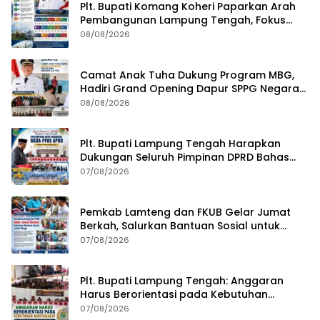
Plt. Bupati Komang Koheri Paparkan Arah
Pembangunan Lampung Tengah, Fokus
pada SDM, Ekonomi, Infrastruktur dan
08/08/2026
Kesejahteraan
Camat Anak Tuha Dukung Program MBG,
Hadiri Grand Opening Dapur SPPG Negara
Aji Tua Lampung Tengah
08/08/2026
Plt. Bupati Lampung Tengah Harapkan
Dukungan Seluruh Pimpinan DPRD Bahas
RKUA-PPAS APBD Tahun 2027
07/08/2026
Pemkab Lamteng dan FKUB Gelar Jumat
Berkah, Salurkan Bantuan Sosial untuk
Warga
07/08/2026
Plt. Bupati Lampung Tengah: Anggaran
Harus Berorientasi pada Kebutuhan
Masyarakat
07/08/2026