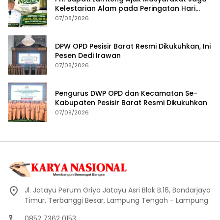
Kelestarian Alam pada Peringatan Hari
Hutan Indonesia 2026
07/08/2026
DPW OPD Pesisir Barat Resmi Dikukuhkan, Ini
Pesen Dedi Irawan
07/08/2026
Pengurus DWP OPD dan Kecamatan Se-
Kabupaten Pesisir Barat Resmi Dikukuhkan
07/08/2026
Jl. Jatayu Perum Griya Jatayu Asri Blok B.16, Bandarjaya
Timur, Terbanggi Besar, Lampung Tengah - Lampung
0852 7362 0153