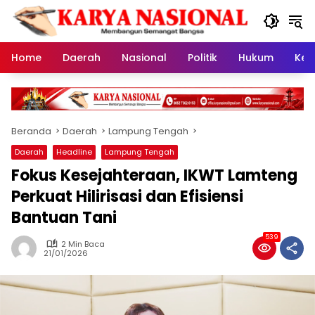
Langsung
ke
konten
Home
Daerah
Nasional
Politik
Hukum
Kes
Beranda
Daerah
Lampung Tengah
Daerah
Headline
Lampung Tengah
Fokus Kesejahteraan, IKWT Lamteng
Perkuat Hilirisasi dan Efisiensi
Bantuan Tani
539
2 Min Baca
21/01/2026