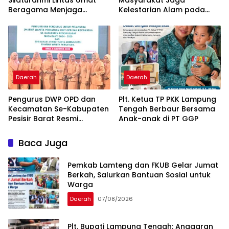
Beragama Menjaga
Kelestarian Alam pada
Kondusivitas Daerah
Peringatan Hari Hutan
Indonesia 2026
Daerah
Daerah
Pengurus DWP OPD dan
Plt. Ketua TP PKK Lampung
Kecamatan Se-Kabupaten
Tengah Berbaur Bersama
Pesisir Barat Resmi
Anak-anak di PT GGP
Dikukuhkan
Baca Juga
Pemkab Lamteng dan FKUB Gelar Jumat
Berkah, Salurkan Bantuan Sosial untuk
Warga
Daerah
07/08/2026
Plt. Bupati Lampung Tengah: Anggaran