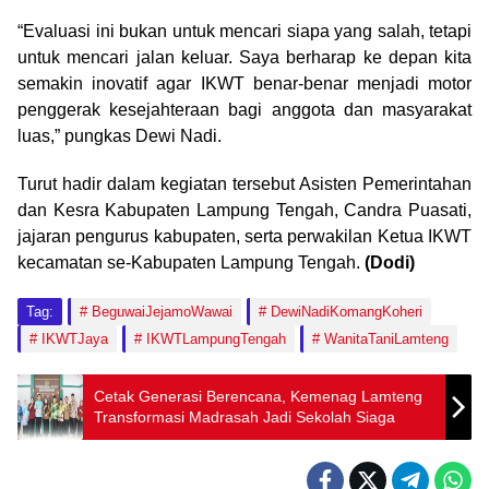
“Evaluasi ini bukan untuk mencari siapa yang salah, tetapi
untuk mencari jalan keluar. Saya berharap ke depan kita
semakin inovatif agar IKWT benar-benar menjadi motor
penggerak kesejahteraan bagi anggota dan masyarakat
luas,” pungkas Dewi Nadi.
Turut hadir dalam kegiatan tersebut Asisten Pemerintahan
dan Kesra Kabupaten Lampung Tengah, Candra Puasati,
jajaran pengurus kabupaten, serta perwakilan Ketua IKWT
kecamatan se-Kabupaten Lampung Tengah.
(Dodi)
Tag:
BeguwaiJejamoWawai
DewiNadiKomangKoheri
IKWTJaya
IKWTLampungTengah
WanitaTaniLamteng
Cetak Generasi Berencana, Kemenag Lamteng
Transformasi Madrasah Jadi Sekolah Siaga