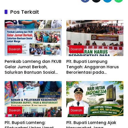
Pos Terkait
Daerah
Daerah
Pemkab Lamteng dan FKUB
Plt. Bupati Lampung
Gelar Jumat Berkah,
Tengah: Anggaran Harus
Salurkan Bantuan Sosial
Berorientasi pada
untuk Warga
Kebutuhan Masyarakat
Daerah
Daerah
Plt. Bupati Lamteng:
Plt. Bupati Lamteng Ajak
Silaturahmi Lintas Umat
Masyarakat Jaga