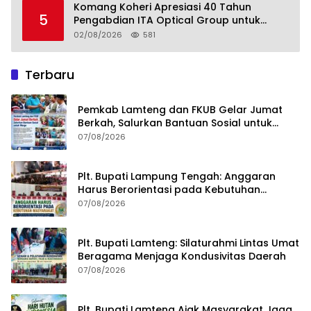
Menuju Indonesia Emas 2045
Komang Koheri Apresiasi 40 Tahun
5
Pengabdian ITA Optical Group untuk
Kesehatan Mata Masyarakat Lamteng
02/08/2026
581
Terbaru
Pemkab Lamteng dan FKUB Gelar Jumat
Berkah, Salurkan Bantuan Sosial untuk
Warga
07/08/2026
Plt. Bupati Lampung Tengah: Anggaran
Harus Berorientasi pada Kebutuhan
Masyarakat
07/08/2026
Plt. Bupati Lamteng: Silaturahmi Lintas Umat
Beragama Menjaga Kondusivitas Daerah
07/08/2026
Plt. Bupati Lamteng Ajak Masyarakat Jaga