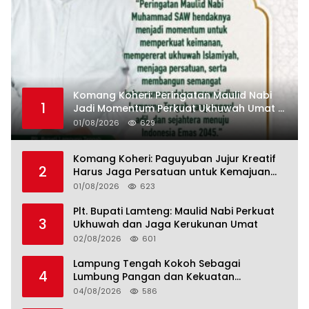
Komang Koheri: Peringatan Maulid Nabi
1
Jadi Momentum Perkuat Ukhuwah Umat di
Lampung Tengah
01/08/2026
629
Komang Koheri: Paguyuban Jujur Kreatif
2
Harus Jaga Persatuan untuk Kemajuan
Lampung Tengah
01/08/2026
623
Plt. Bupati Lamteng: Maulid Nabi Perkuat
3
Ukhuwah dan Jaga Kerukunan Umat
02/08/2026
601
Lampung Tengah Kokoh Sebagai
4
Lumbung Pangan dan Kekuatan
Perkebunan Lampung, Komang Koheri:
04/08/2026
586
Kemandirian Pangan adalah Fondasi