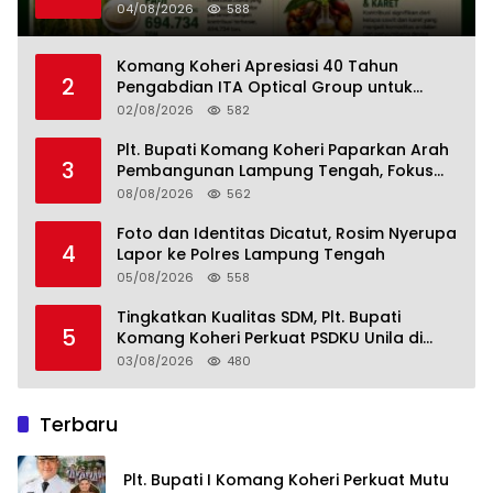
Perkebunan Lampung, Komang Koheri:
04/08/2026
588
Kemandirian Pangan adalah Fondasi
Menuju Indonesia Emas 2045
Komang Koheri Apresiasi 40 Tahun
2
Pengabdian ITA Optical Group untuk
Kesehatan Mata Masyarakat Lamteng
02/08/2026
582
Plt. Bupati Komang Koheri Paparkan Arah
3
Pembangunan Lampung Tengah, Fokus
pada SDM, Ekonomi, Infrastruktur dan
08/08/2026
562
Kesejahteraan
Foto dan Identitas Dicatut, Rosim Nyerupa
4
Lapor ke Polres Lampung Tengah
05/08/2026
558
Tingkatkan Kualitas SDM, Plt. Bupati
5
Komang Koheri Perkuat PSDKU Unila di
Lampung Tengah
03/08/2026
480
Terbaru
Plt. Bupati I Komang Koheri Perkuat Mutu