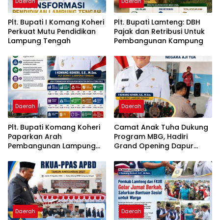
Daerah
Daerah
Plt. Bupati I Komang Koheri
Plt. Bupati Lamteng: DBH
Perkuat Mutu Pendidikan
Pajak dan Retribusi Untuk
Lampung Tengah
Pembangunan Kampung
Daerah
Daerah
Plt. Bupati Komang Koheri
Camat Anak Tuha Dukung
Paparkan Arah
Program MBG, Hadiri
Pembangunan Lampung
Grand Opening Dapur
Tengah, Fokus pada SDM,
SPPG Negara Aji Tua
Ekonomi, Infrastruktur dan
Lampung Tengah
Kesejahteraan
Daerah
Daerah