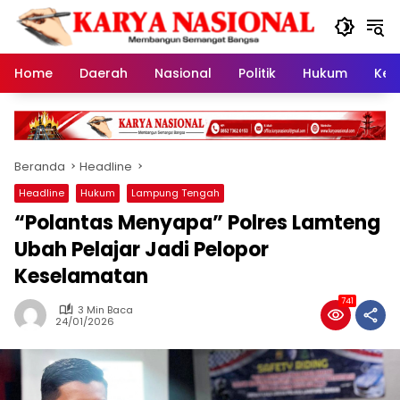
Langsung
ke
konten
Home
Daerah
Nasional
Politik
Hukum
Kes
Beranda
Headline
Headline
Hukum
Lampung Tengah
“Polantas Menyapa” Polres Lamteng
Ubah Pelajar Jadi Pelopor
Keselamatan
741
3 Min Baca
24/01/2026