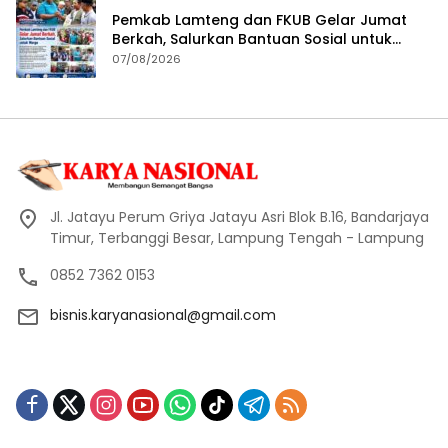
Pemkab Lamteng dan FKUB Gelar Jumat
Berkah, Salurkan Bantuan Sosial untuk
Warga
07/08/2026
Jl. Jatayu Perum Griya Jatayu Asri Blok B.16, Bandarjaya
Timur, Terbanggi Besar, Lampung Tengah - Lampung
0852 7362 0153
bisnis.karyanasional@gmail.com