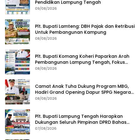
Pendidikan Lampung Tengah
09/08/2026
Plt. Bupati Lamteng: DBH Pajak dan Retribusi
Untuk Pembangunan Kampung
08/08/2026
Plt. Bupati Komang Koheri Paparkan Arah
Pembangunan Lampung Tengah, Fokus
pada SDM, Ekonomi, Infrastruktur dan
08/08/2026
Kesejahteraan
Camat Anak Tuha Dukung Program MBG,
Hadiri Grand Opening Dapur SPPG Negara
Aji Tua Lampung Tengah
08/08/2026
Plt. Bupati Lampung Tengah Harapkan
Dukungan Seluruh Pimpinan DPRD Bahas
RKUA-PPAS APBD Tahun 2027
07/08/2026