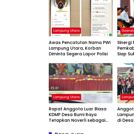
Lampung Utara
Daera
Awas Pencatutan Nama PWI
Sinergi
Lampung Utara, Korban
Pemkab
Diminta Segera Lapor Polisi
Siap S
Porwana
Lampu
Lampung Utara
Lampun
Rapat Anggota Luar Biasa
Anggota
KDMP Desa Bumi Raya
Lampung
Tetapkan Noverli sebagai
di Desa
Ketua