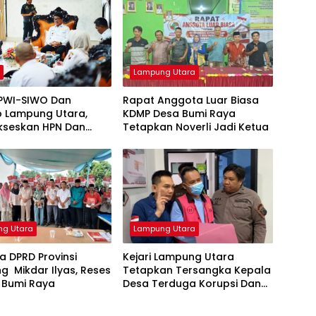
h
Lampung Utara
 PWI-SIWO Dan
Rapat Anggota Luar Biasa
 Lampung Utara,
KDMP Desa Bumi Raya
ukseskan HPN Dan
Tetapkan Noverli Jadi Ketua
s 2027 Di Provinsi
ng
g Utara
Lampung Utara
 DPRD Provinsi
‎Kejari Lampung Utara
 Mikdar Ilyas, Reses
Tetapkan Tersangka Kepala
 Bumi Raya
Desa Terduga Korupsi Dana
Desa