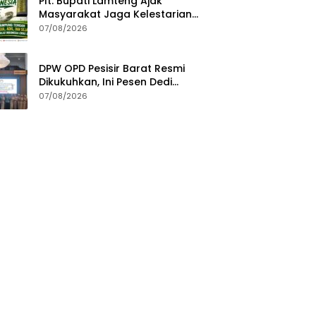
Plt. Bupati Lamteng Ajak
Masyarakat Jaga Kelestarian
Alam pada Peringatan Hari
07/08/2026
Hutan Indonesia 2026
DPW OPD Pesisir Barat Resmi
Dikukuhkan, Ini Pesen Dedi
Irawan
07/08/2026