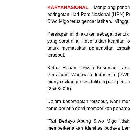
KARYANASIONAL
– Menjelang penam
peringatan Hari Pers Nasional (HPN) P
Siwo Migo terus gencar latihan. Minggu
Persiapan ini dilakukan sebagai bent
yang sarat nilai filosofis dan kearifan
untuk memastikan penampilan terba
tersebut.
Ketua Harian Dewan Kesenian Lamp
Persatuan Wartawan Indonesia (PWI)
menyaksikan proses latihan para penar
(25/6/2026).
Dalam kesempatan tersebut, Nani men
terus berlatih demi memberikan penampi
“Tari Bedayo Abung Siwo Migo tidak 
memperkenalkan identitas budaya Lam