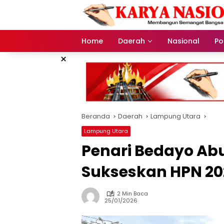
Langsung
ke
konten
Home
Daerah
Nasional
Pol
×
Beranda
Daerah
Lampung Utara
Lampung Utara
Penari Bedayo Abu
Sukseskan HPN 20
2 Min Baca
25/01/2026