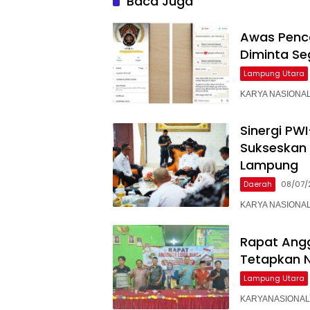
Baca Juga
Awas Penc
Diminta Seg
Lampung Utara
KARYA NASIONAL 
Sinergi PW
Sukseskan 
Lampung
Daerah
08/07/
KARYA NASIONAL –
Rapat Angg
Tetapkan N
Lampung Utara
KARYANASIONAL –