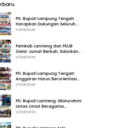
rbaru
Plt. Bupati Lampung Tengah
Harapkan Dukungan Seluruh
Pimpinan DPRD Bahas RKUA-
07/08/2026
PPAS APBD Tahun 2027
Pemkab Lamteng dan FKUB
Gelar Jumat Berkah, Salurkan
Bantuan Sosial untuk Warga
07/08/2026
Plt. Bupati Lampung Tengah:
Anggaran Harus Berorientasi
pada Kebutuhan Masyarakat
07/08/2026
Plt. Bupati Lamteng: Silaturahmi
Lintas Umat Beragama
Menjaga Kondusivitas Daerah
07/08/2026