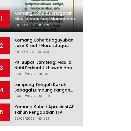
Komang Koheri: Peringatan
1
Maulid Nabi Jadi Momentum
Perkuat Ukhuwah Umat di
01/08/2026
629
Lampung Tengah
Komang Koheri: Paguyuban
2
Jujur Kreatif Harus Jaga
Persatuan untuk Kemajuan
01/08/2026
623
Lampung Tengah
Plt. Bupati Lamteng: Maulid
3
Nabi Perkuat Ukhuwah dan
Jaga Kerukunan Umat
02/08/2026
601
Lampung Tengah Kokoh
4
Sebagai Lumbung Pangan
dan Kekuatan Perkebunan
04/08/2026
586
Lampung, Komang Koheri:
Kemandirian Pangan adalah
Komang Koheri Apresiasi 40
5
Fondasi Menuju Indonesia
Tahun Pengabdian ITA
Emas 2045
Optical Group untuk
02/08/2026
581
Kesehatan Mata Masyarakat
Lamteng