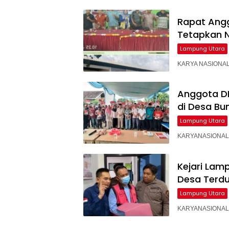
Rapat Angg
Tetapkan N
Lampung Utara
KARYA NASIONAL 
Anggota DP
di Desa Bu
Lampung Utara
KARYANASIONAL – 
‎Kejari La
Desa Terdu
Lampung Utara
KARYANASIONAL – 